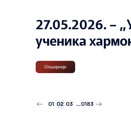
27.05.2026. – 
ученика хармо
Опширније
Пагинација
01
02
03
…
0183
чланака