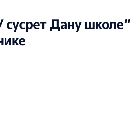
„У сусрет Дану школе
нике