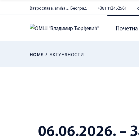
Skip
to
Ватрослава Јагића 5, Београд
+381 112452561
the
content
Почетна
HOME
АКТУЕЛНОСТИ
06.06.2026. – 