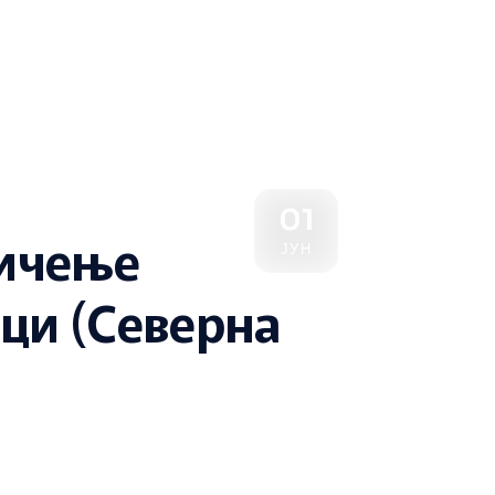
01
мичење
ЈУН
рци (Северна