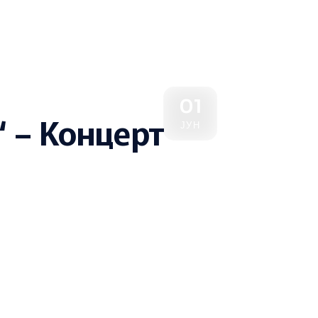
01
“ – Концерт
ЈУН