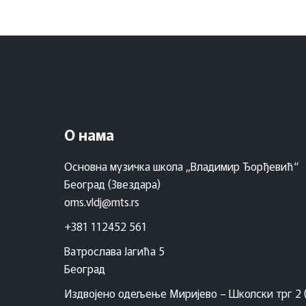
О нама
Основна музичка школа „Владимир Ђорђевић“
Београд (Звездара)
oms.vldj@mts.rs
+381 112452 561
Ватрослава Јагића 5
Београд
Издвојено одељење Миријево – Школски трг 2 