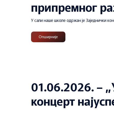
припремног ра
У сали наше школе одржан је Заједнички ко
Опширније
01.06.2026. – 
концерт најус