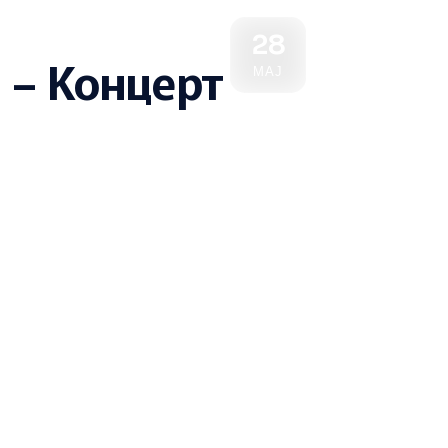
28
“ – Концерт
МАЈ