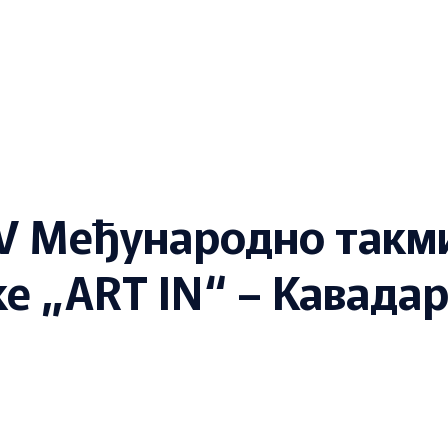
 XV Међународно так
е „ART IN“ – Кавада