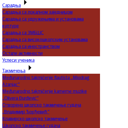
Сарадња
Сарадња са локалном заједницом
Сарадња са удружењима и установама
културе
Сарадња са ЗМБШС
Сарадња са високошколским установама
Сарадња са иностранством
Остале активности
Успеси ученика
Такмичења
Međunarodno takmičenje flautista „Miodrag
Azanjac“
Međunarodno takmičenje kamerne muzike
„Olivera Đurđević“
Отворено школско такмичење гудача
„Владимир Ђорђевић“
Клавирско школско такмичење
Школско такмичење гудача