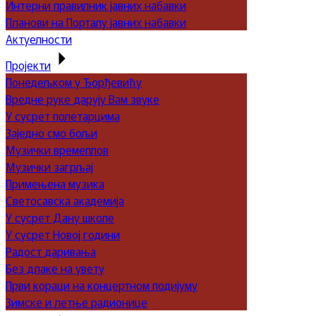
Интерни правилник јавних набавки
Планови на Порталу јавних набавки
Актуелности
Пројекти
Понедељком у Ђорђевићу
Вредне руке дарују Вам звуке
У сусрет полетарцима
Заједно смо бољи
Музички времеплов
Музички загрљај
Примењена музика
Светосавска академија
У сусрет Дану школе
У сусрет Новој години
Радост даривања
Без длаке на увету
Први кораци на концертном подијуму
Зимске и летње радионице