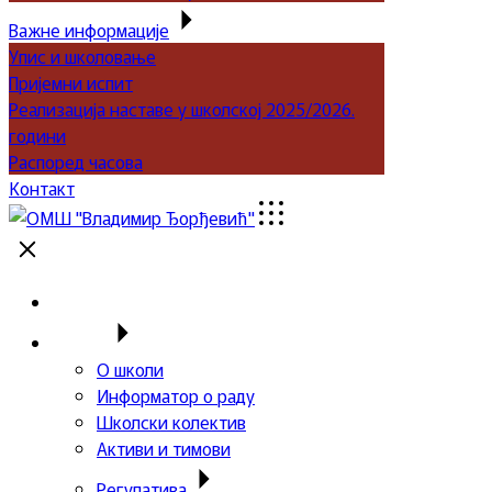
Важне информације
Упис и школовање
Пријемни испит
Реализација наставе у школској 2025/2026.
години
Распоред часова
Контакт
Почетна
Школа
О школи
Информатор о раду
Школски колектив
Активи и тимови
Регулатива