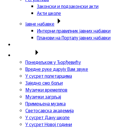
Законски и подзаконски акти
Акти школе
Јавне набавке
Интерни правилник јавних набавки
Планови на Порталу јавних набавки
Актуелности
Пројекти
Понедељком у Ђорђевићу
Вредне руке дарују Вам звуке
У сусрет полетарцима
Заједно смо бољи
Музички времеплов
Музички загрљај
Примењена музика
Светосавска академија
У сусрет Дану школе
У сусрет Новој години