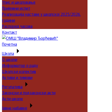
Упис и школовање
Пријемни испит
Реализација наставе у школској 2025/2026.
години
Распоред часова
Контакт
Почетна
Школа
О школи
Информатор о раду
Школски колектив
Активи и тимови
Регулатива
Законски и подзаконски акти
Акти школе
Јавне набавке