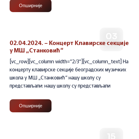
Опширније
03
02.04.2024. – Концерт Клавирске секције
АПР
у МШ „Станковић“
[vc_row][vc_column width=“2/3″][vc_column_text] На
концерту клавирске секције београдских музичких
школа у МШ „Станковић“ нашу школу су
представљали: нашу школу су представљали
Опширније
15