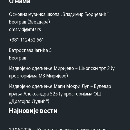
О нама
Основна музичка школа „Владимир Ђорђевић“
Београд (Звездара)
oms.vldj@mts.rs
+381 112452 561
Ватрослава Јагића 5
Београд
Издвојено одељење Миријево – Школски трг 2 (у
просторијама МЗ Миријево)
Издвојено одељење Мали Мокри Луг – Булевар
краља Александра 525 (у просторијама ОШ
„Драгојло Дудић“)
Најновије вести
12.06.2026. – Концерт ученика клавира и соло