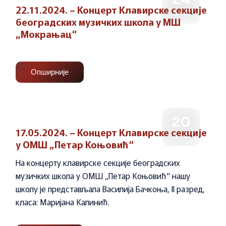
22.11.2024. – Концерт Клавирске секције
НОВ
београдских музичких школа у МШ
„Мокрањац“
Опширније
20
17.05.2024. – Концерт Клавирске секције
МАЈ
у ОМШ „Петар Коњовић“
На концерту клавирске секције београдских
музичких школа у ОМШ „Петар Коњовић“ нашу
школу је представљала Василија Бачкоња, II разред,
класа: Маријана Калинић.