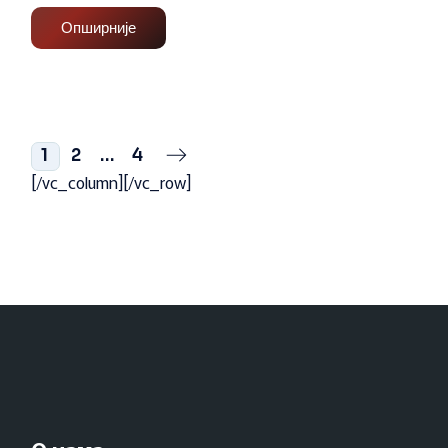
Опширније
1
2
…
4
[/vc_column][/vc_row]