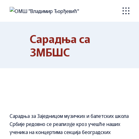
Skip
to
the
content
Сарадња са
ЗМБШС
Сарадња за Заједницом музичких и балетских школа
Србије редовно се реализује кроз учешће наших
ученика на концертима секција београдских