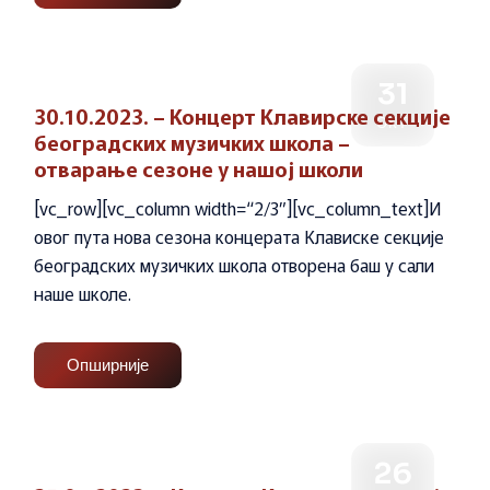
31
30.10.2023. – Концерт Клавирске секције
ОКТ
београдских музичких школа –
отварање сезоне у нашој школи
[vc_row][vc_column width=“2/3″][vc_column_text]И
овог пута нова сезона концерата Клависке секције
београдских музичких школа отворена баш у сали
наше школе.
Опширније
26