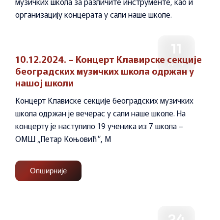
музичких школа за различите инструменте, као и
организацију концерата у сали наше школе.
11
10.12.2024. – Концерт Клавирске секције
ДЕЦ
београдских музичких школа одржан у
нашој школи
Концерт Клависке секције београдских музичких
школа одржан је вечерас у сали наше школе. На
концерту је наступило 19 ученика из 7 школа –
ОМШ „Петар Коњовић“, М
Опширније
24