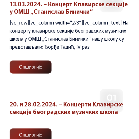
13.03.2024. – Концерт Клавирске секције
МАР
у ОМШ „Станислав Бинички“
[vc_row][vc_column width=“2/3″][vc_column_text] На
концерту клавирске секције београдских музичких
школа у ОМШ „Станислав Бинички“ нашу школу су
представљали: Ђорђе Тадић, IV раз
Опширније
01
20. и 28.02.2024. – Концерти Клавирске
МАР
секције београдских музичких школа
Опширније