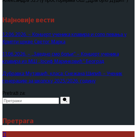
Најновије вести
12.06.2026. – Концерт ученика клавира и соло певања у
Крипти цркве Светог Марка
11.06.2026. – „Заједно смо бољи“ – Концерт ученика
клавира из МШ „Јосиф Маринковић“ Београд
Дубравка Мутавџић, класа: Снежана Шипић – Ученик
генерације за школску 2025/2026. годину
Pretraži za:
Претрага