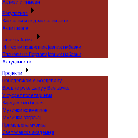
Активи и тимови
Регулатива
Законски и подзаконски акти
Акти школе
Јавне набавке
Интерни правилник јавних набавки
Планови на Порталу јавних набавки
Актуелности
Пројекти
Понедељком у Ђорђевићу
Вредне руке дарују Вам звуке
У сусрет полетарцима
Заједно смо бољи
Музички времеплов
Музички загрљај
Примењена музика
Светосавска академија