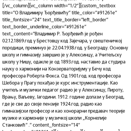
[/vc_column][vc_column width=“1/2″][custom_textbox
title=“О Владимиру Ђорђевићу“ title_color=“#91261e“
title_fontsize=“24″ text_title_border=“left_border“
text_border_underline_color=“#91261e“
text_content=“Владимир Р. Ђорђевић је рођен
02.12.1869.год у Брестовцу код Зајечара, у свештеничкој
породици, преминуо је 22.04.1938.год. у Београду. Основну
школу и гимназију завршио је у Алексинцу, а Учитељску
школу у Нишу, одакле је од 1893.год. наставио да студира
науку о хармонији на Конзерваторијуму у Бечу код
професора Роберта Фокса. Од 1901.год. код професора
Шебора у Прагу похађао је курс инструментације. Као
учитељ и музички педагог радио је у Алексинцу, Пироту,
Врању, Ваљеву, Јагодини. 1912. године долази у Београд,
где је све до своје пензије 1924.год. радио као
гимназијски професор и као хонорарни предавач теорије
музике и хармоније у музичкој школи „Корнелије
Станковић“ .“ content_fontsize=“14″