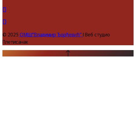
© 2025
ОМШ"Владимир Ђорђевић"
I Веб студио
Плетисанак