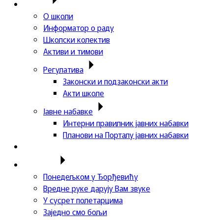
Школа
О школи
Информатор о раду
Школски колектив
Активи и тимови
Регулатива
Законски и подзаконски акти
Акти школе
Јавне набавке
Интерни правилник јавних набавки
Планови на Порталу јавних набавки
Актуелности
Пројекти
Понедељком у Ђорђевићу
Вредне руке дарују Вам звуке
У сусрет полетарцима
Заједно смо бољи