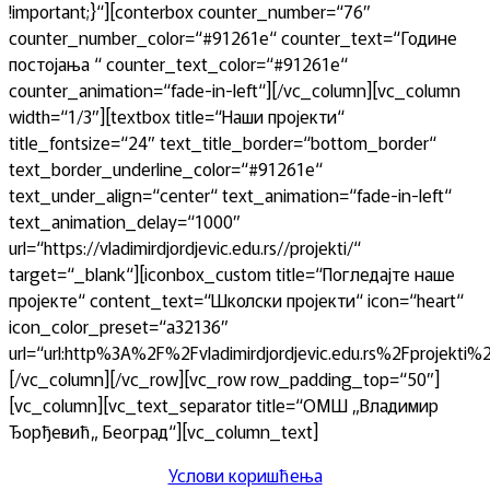
!important;}“][conterbox counter_number=“76″
counter_number_color=“#91261e“ counter_text=“Годинe
постојања “ counter_text_color=“#91261e“
counter_animation=“fade-in-left“][/vc_column][vc_column
width=“1/3″][textbox title=“Наши пројекти“
title_fontsize=“24″ text_title_border=“bottom_border“
text_border_underline_color=“#91261e“
text_under_align=“center“ text_animation=“fade-in-left“
text_animation_delay=“1000″
url=“https://vladimirdjordjevic.edu.rs//projekti/“
target=“_blank“][iconbox_custom title=“Погледајте наше
пројекте“ content_text=“Школски пројекти“ icon=“heart“
icon_color_preset=“a32136″
url=“url:http%3A%2F%2Fvladimirdjordjevic.edu.rs%2Fprojekti%
[/vc_column][/vc_row][vc_row row_padding_top=“50″]
[vc_column][vc_text_separator title=“ОМШ „Владимир
Ђорђевић„ Београд“][vc_column_text]
Услови коришћења