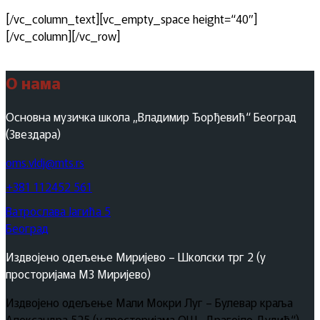
[/vc_column_text][vc_empty_space height=“40″]
[/vc_column][/vc_row]
О нама
Основна музичка школа „Владимир Ђорђевић“ Београд
(Звездара)
oms.vldj@mts.rs
+381 112452 561
Ватрослава Јагића 5
Београд
Издвојено одељење Миријево – Школски трг 2 (у
просторијама МЗ Миријево)
Издвојено одељење Мали Мокри Луг – Булевар краља
Александра 525 (у просторијама ОШ „Драгојло Дудић“)