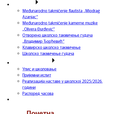
Такмичења
Međunarodno takmičenje flautista „Miodrag
Azanjac“
Međunarodno takmičenje kamerne muzike
„Olivera Đurđević“
Отворено школско такмичење гудача
„Владимир Ђорђевић“
Клавирско школско такмичење
Школско такмичење гудача
Важне информације
Упис и школовање
Пријемни испит
Реализација наставе у школској 2025/2026.
години
Распоред часова
Контакт
Почетна