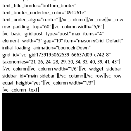
text_title_border=“bottom_border“
text_border_underline_color=“#91261e“
text_under_align=“center“][/vc_column][/vc_row][vc_row
row_padding_top=“60″][vc_column width=“5/6″]
[vc_basic_grid post_type=“post“ max_items=“4″
element_width=“3″ gap=“10″ item=“masonryGrid_Default“
initial_loading_animation=“bounceInDown“
grid_id=“vc_gid:1739195062539-66637d09-c742-8″
taxonomies=“21, 26, 24, 28, 29, 30, 34, 33, 40, 39, 41, 43″]
[/vc_column][vc_column width=“1/6″][vc_widget_sidebar
sidebar_id=“main-sidebar“][/vc_column][/vc_row][vc_row
equal_height=“yes“][vc_column width=“1/3″]
[vc_column_text]