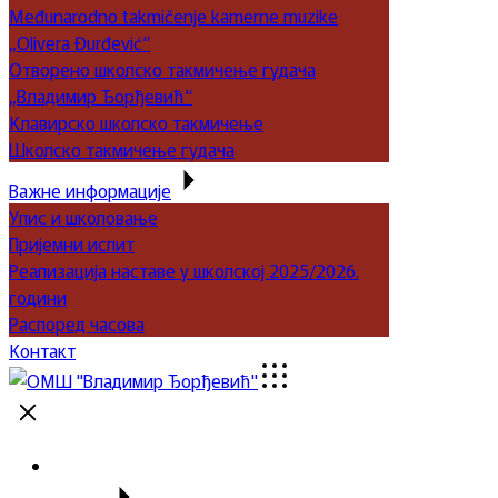
Međunarodno takmičenje kamerne muzike
„Olivera Đurđević“
Отворено школско такмичење гудача
„Владимир Ђорђевић“
Клавирско школско такмичење
Школско такмичење гудача
Важне информације
Упис и школовање
Пријемни испит
Реализација наставе у школској 2025/2026.
години
Распоред часова
Контакт
Почетна