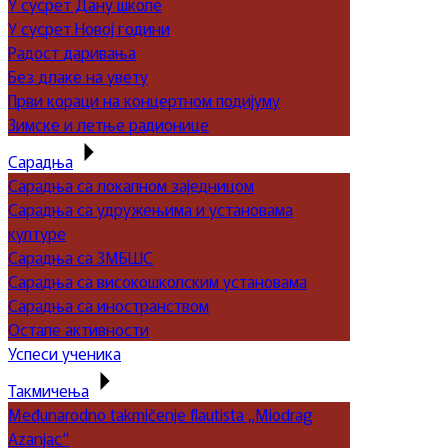
У сусрет Дану школе
У сусрет Новој години
Радост даривања
Без длаке на увету
Први кораци на концертном подијуму
Зимске и летње радионице
Сарадња
Сарадња са локалном заједницом
Сарадња са удружењима и установама
културе
Сарадња са ЗМБШС
Сарадња са високошколским установама
Сарадња са иностранством
Остале активности
Успеси ученика
Такмичења
Međunarodno takmičenje flautista „Miodrag
Azanjac“