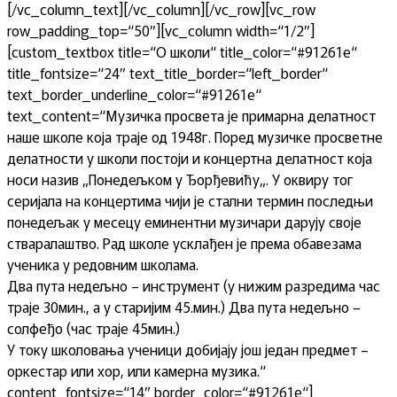
[/vc_column_text][/vc_column][/vc_row][vc_row
row_padding_top=“50″][vc_column width=“1/2″]
[custom_textbox title=“О школи“ title_color=“#91261e“
title_fontsize=“24″ text_title_border=“left_border“
text_border_underline_color=“#91261e“
text_content=“Музичка просвета је примарна делатност
наше школе која траје од 1948г. Поред музичке просветне
делатности у школи постоји и концертна делатност која
носи назив „Понедељком у Ђорђевићу„. У оквиру тог
серијала на концертима чији је стални термин последњи
понедељак у месецу еминентни музичари дарују своје
стваралаштво. Рад школе усклађен је према обавезама
ученика у редовним школама.
Два пута недељно – инструмент (у нижим разредима час
траје 30мин., а у старијим 45.мин.) Два пута недељно –
солфеђо (час траје 45мин.)
У току школовања ученици добијају још један предмет –
оркестар или хор, или камерна музика.“
content_fontsize=“14″ border_color=“#91261e“]