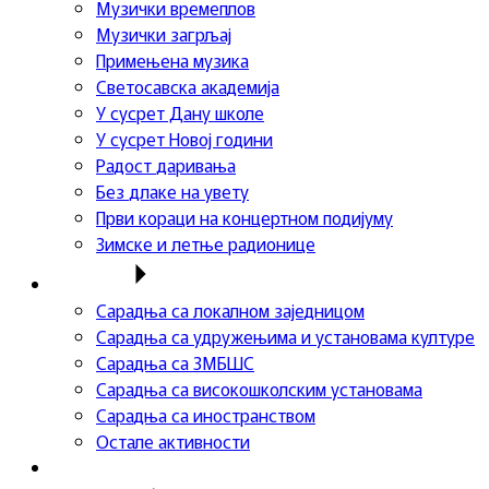
Музички времеплов
Музички загрљај
Примењена музика
Светосавска академија
У сусрет Дану школе
У сусрет Новој години
Радост даривања
Без длаке на увету
Први кораци на концертном подијуму
Зимске и летње радионице
Сарадња
Сарадња са локалном заједницом
Сарадња са удружењима и установама културе
Сарадња са ЗМБШС
Сарадња са високошколским установама
Сарадња са иностранством
Остале активности
Успеси ученика