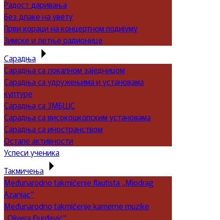
Радост даривања
Без длаке на увету
Први кораци на концертном подијуму
Зимске и летње радионице
Сарадња
Сарадња са локалном заједницом
Сарадња са удружењима и установама
културе
Сарадња са ЗМБШС
Сарадња са високошколским установама
Сарадња са иностранством
Остале активности
Успеси ученика
Такмичења
Međunarodno takmičenje flautista „Miodrag
Azanjac“
Međunarodno takmičenje kamerne muzike
„Olivera Đurđević“