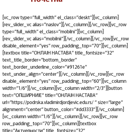
[vc_row type=“full_width“ el_class=“deskt“][vc_column]
[rev_slider_vc alias=“naslov“][/vc_column][/vc_row][vc_row
type=“full_width“ el_class=“mobilni“][vc_column]
[rev_slider_vc alias=“mobilnii“][/vc_column][/vc_row][vc_row
disable_element=“yes“ row_padding_top=“70″][vc_column]
[textbox title=“ОНЛАЈН НАСТАВА“ title_fontsize=“32″
text_title_border=“bottom_border“
text_border_underline_color=“#91261e“
text_under_align=“center“][/vc_column][/vc_row][vc_row
disable_element=“yes“ row_padding_top=“60″][vc_column
width=“1/6″][/vc_column][vc_column width=“2/3″][button
text=“ОПШИРНИЈЕ“ title=“ОНЛАЈН НАСТАВА“
url=“https://podrska.vladimirdjordjevic.edu.rs/ “ size=“large“
alignment=“center“ button_color=“#dd3333″][/vc_column]
[vc_column width=“1/6″][/vc_column][/vc_row][vc_row
row_padding_top=“70″][vc_column][textbox
title=“Актуелности“ title_fontsize=“32″