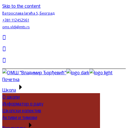
Skip to the content
Ватрослава Јагића 5, Београд
+381 112452561
oms.vldj@mts.rs
Почетна
Школа
О школи
Информатор о раду
Школски колектив
Активи и тимови
Регулатива