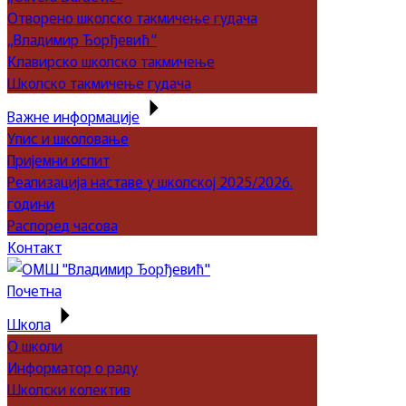
Отворено школско такмичење гудача
„Владимир Ђорђевић“
Клавирско школско такмичење
Школско такмичење гудача
Важне информације
Упис и школовање
Пријемни испит
Реализација наставе у школској 2025/2026.
години
Распоред часова
Контакт
Почетна
Школа
О школи
Информатор о раду
Школски колектив