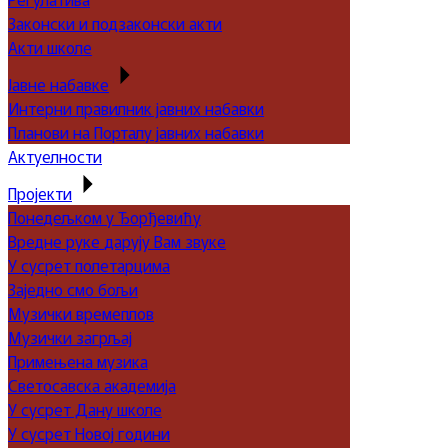
Законски и подзаконски акти
Акти школе
Јавне набавке
Интерни правилник јавних набавки
Планови на Порталу јавних набавки
Актуелности
Пројекти
Понедељком у Ђорђевићу
Вредне руке дарују Вам звуке
У сусрет полетарцима
Заједно смо бољи
Музички времеплов
Музички загрљај
Примењена музика
Светосавска академија
У сусрет Дану школе
У сусрет Новој години