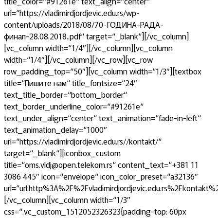
title_color=“#91261e“ text_align=“center“
url=“https://vladimirdjordjevic.edu.rs/wp-
content/uploads/2018/08/70-ГОДИНА-РАДА-
финал-28.08.2018..pdf“ target=“_blank“][/vc_column]
[vc_column width=“1/4″][/vc_column][vc_column
width=“1/4″][/vc_column][/vc_row][vc_row
row_padding_top=“50″][vc_column width=“1/3″][textbox
title=“Пишите нам“ title_fontsize=“24″
text_title_border=“bottom_border“
text_border_underline_color=“#91261e“
text_under_align=“center“ text_animation=“fade-in-left“
text_animation_delay=“1000″
url=“https://vladimirdjordjevic.edu.rs//kontakt/“
target=“_blank“][iconbox_custom
title=“oms.vldj@open.telekom.rs“ content_text=“+381 11
3086 445″ icon=“envelope“ icon_color_preset=“a32136″
url=“url:http%3A%2F%2Fvladimirdjordjevic.edu.rs%2Fkontakt%
[/vc_column][vc_column width=“1/3″
css=“.vc_custom_1512052326323{padding-top: 60px