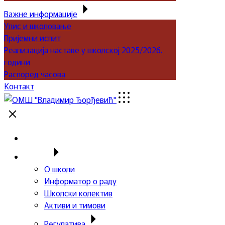
Важне информације
Упис и школовање
Пријемни испит
Реализација наставе у школској 2025/2026.
години
Распоред часова
Контакт
Почетна
Школа
О школи
Информатор о раду
Школски колектив
Активи и тимови
Регулатива