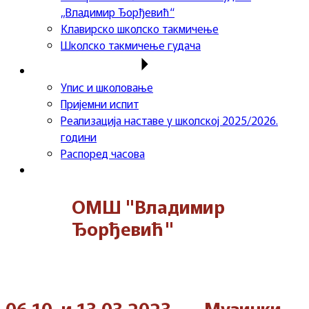
„Владимир Ђорђевић“
Клавирско школско такмичење
Школско такмичење гудача
Важне информације
Упис и школовање
Пријемни испит
Реализација наставе у школској 2025/2026.
години
Распоред часова
Контакт
ОМШ "Владимир
Ђорђевић"
06.10. и 13.03.2023. – „Музички