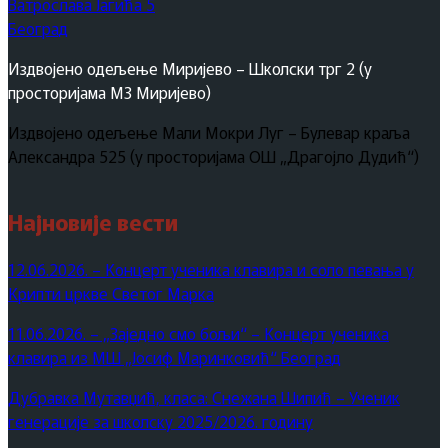
Ватрослава Јагића 5
Београд
Издвојено одељење Миријево – Школски трг 2 (у
просторијама МЗ Миријево)
Издвојено одељење Мали Мокри Луг – Булевар краља
Александра 525 (у просторијама ОШ „Драгојло Дудић“)
Најновије вести
12.06.2026. – Концерт ученика клавира и соло певања у
Крипти цркве Светог Марка
11.06.2026. – „Заједно смо бољи“ – Концерт ученика
клавира из МШ „Јосиф Маринковић“ Београд
Дубравка Мутавџић, класа: Снежана Шипић – Ученик
генерације за школску 2025/2026. годину