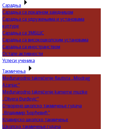
Сарадња
Сарадња са локалном заједницом
Сарадња са удружењима и установама
културе
Сарадња са ЗМБШС
Сарадња са високошколским установама
Сарадња са иностранством
Остале активности
Успеси ученика
Такмичења
Međunarodno takmičenje flautista „Miodrag
Azanjac“
Međunarodno takmičenje kamerne muzike
„Olivera Đurđević“
Отворено школско такмичење гудача
„Владимир Ђорђевић“
Клавирско школско такмичење
Школско такмичење гудача