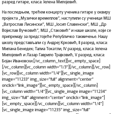
разред гитаре, класа: Јелена Милојевић.
На последњем, трећем концерту ученика гитаре у оквиру
пројекта „Музички времеплов“, наступили су ученици МШ
„Ватрослав Лисински“, МШ „Јосип Славенски“, МШ „Др
Војислав Вучковић“, МШ „Стаковић“ и наше школе, који се
припремају за предстојеће Републичко такмичење. Нашу
школу представљали су Андреј Крковић, II разред, класа:
Милана Бенедек; Талиа Токатли, IV разред, класа: Јелена
Милојевић и Лазар Гаврило Трајковић, V разред, класа:
Бојан Ивановски.[/vc_column_text][vc_empty_space]
[/vc_column][vc_column width=“1/3″][/vc_column][/vc_row]
[vc_row][vc_column width=“1/4″][vc_single_image
image=“11233″ img_size=“full“ alignment=“center“
onclick=“link_image“][vc_empty_space][/vc_column]
[vc_column width=“1/4″][vc_single_image image=“11234″
img_size=“full“ alignment=“center“ onclick=“link_image“]
[vc_empty_space][/vc_column][vc_column width=“1/4″]
[vc_single_image image=“11235″ img_size=“full“