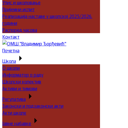
Упис и школовање
Пријемни испит
Реализација наставе у школској 2025/2026.
години
Распоред часова
Контакт
Почетна
Школа
О школи
Информатор о раду
Школски колектив
Активи и тимови
Регулатива
Законски и подзаконски акти
Акти школе
Јавне набавке