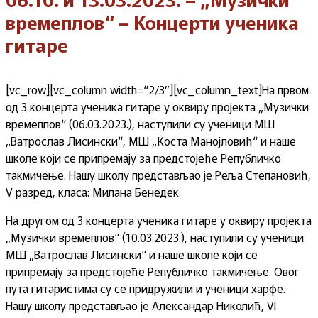
времеплов“ – Концерти ученика
гитаре
[vc_row][vc_column width=“2/3″][vc_column_text]На првом
од 3 концерта ученика гитаре у оквиру пројекта „Музички
времеплов“ (06.03.2023.), наступили су ученици МШ
„Ватрослав Лисински“, МШ „Коста Манојловић“ и наше
школе који се припремају за предстојеће Републичко
такмичење. Нашу школу представљао је Реља Степановић,
V разред, класа: Милана Бенедек.
На другом од 3 концерта ученика гитаре у оквиру пројекта
„Музички времеплов“ (10.03.2023.), наступили су ученици
МШ „Ватрослав Лисински“ и наше школе који се
припремају за предстојеће Републичко такмичење. Овог
пута гитаристима су се придружили и ученици харфе.
Нашу школу представљао је Александар Николић, VI