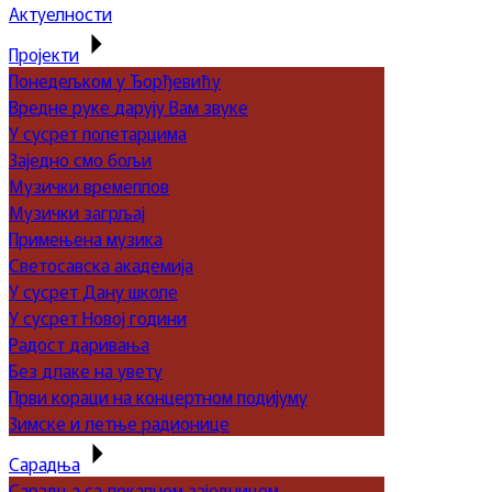
Актуелности
Пројекти
Понедељком у Ђорђевићу
Вредне руке дарују Вам звуке
У сусрет полетарцима
Заједно смо бољи
Музички времеплов
Музички загрљај
Примењена музика
Светосавска академија
У сусрет Дану школе
У сусрет Новој години
Радост даривања
Без длаке на увету
Први кораци на концертном подијуму
Зимске и летње радионице
Сарадња
Сарадња са локалном заједницом