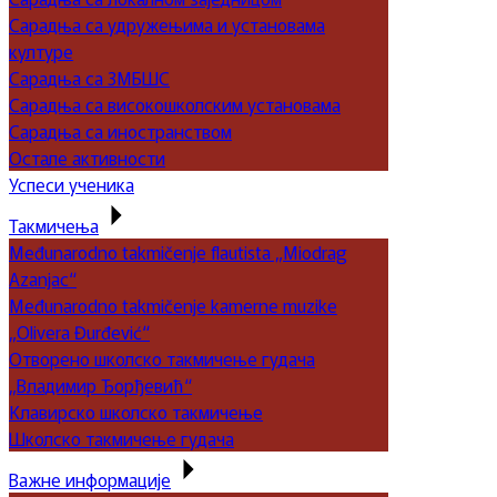
Сарадња са удружењима и установама
културе
Сарадња са ЗМБШС
Сарадња са високошколским установама
Сарадња са иностранством
Остале активности
Успеси ученика
Такмичења
Međunarodno takmičenje flautista „Miodrag
Azanjac“
Međunarodno takmičenje kamerne muzike
„Olivera Đurđević“
Отворено школско такмичење гудача
„Владимир Ђорђевић“
Клавирско школско такмичење
Школско такмичење гудача
Важне информације