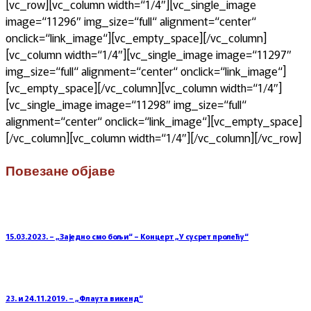
[vc_row][vc_column width=“1/4″][vc_single_image
image=“11296″ img_size=“full“ alignment=“center“
onclick=“link_image“][vc_empty_space][/vc_column]
[vc_column width=“1/4″][vc_single_image image=“11297″
img_size=“full“ alignment=“center“ onclick=“link_image“]
[vc_empty_space][/vc_column][vc_column width=“1/4″]
[vc_single_image image=“11298″ img_size=“full“
alignment=“center“ onclick=“link_image“][vc_empty_space]
[/vc_column][vc_column width=“1/4″][/vc_column][/vc_row]
Повезане објаве
15.03.2023. – „Заједно смо бољи“ – Концерт „У сусрет пролећу“
23. и 24.11.2019. – „Флаута викенд“