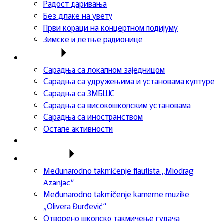
Радост даривања
Без длаке на увету
Први кораци на концертном подијуму
Зимске и летње радионице
Сарадња
Сарадња са локалном заједницом
Сарадња са удружењима и установама културе
Сарадња са ЗМБШС
Сарадња са високошколским установама
Сарадња са иностранством
Остале активности
Успеси ученика
Такмичења
Međunarodno takmičenje flautista „Miodrag
Azanjac“
Međunarodno takmičenje kamerne muzike
„Olivera Đurđević“
Отворено школско такмичење гудача