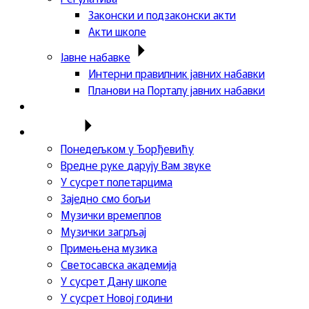
Законски и подзаконски акти
Акти школе
Јавне набавке
Интерни правилник јавних набавки
Планови на Порталу јавних набавки
Актуелности
Пројекти
Понедељком у Ђорђевићу
Вредне руке дарују Вам звуке
У сусрет полетарцима
Заједно смо бољи
Музички времеплов
Музички загрљај
Примењена музика
Светосавска академија
У сусрет Дану школе
У сусрет Новој години