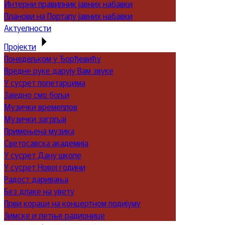
Интерни правилник јавних набавки
Планови на Порталу јавних набавки
Актуелности
Пројекти
Понедељком у Ђорђевићу
Вредне руке дарују Вам звуке
У сусрет полетарцима
Заједно смо бољи
Музички времеплов
Музички загрљај
Примењена музика
Светосавска академија
У сусрет Дану школе
У сусрет Новој години
Радост даривања
Без длаке на увету
Први кораци на концертном подијуму
Зимске и летње радионице