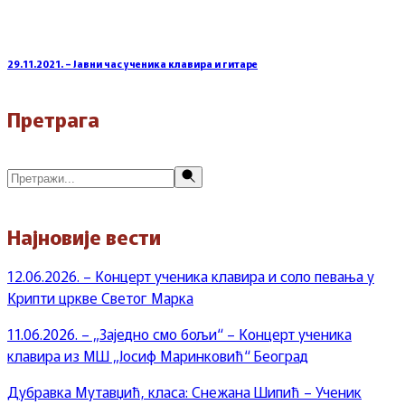
29.11.2021. – Јавни час ученика клавира и гитаре
Претрага
Претражи
Најновије вести
12.06.2026. – Концерт ученика клавира и соло певања у
Крипти цркве Светог Марка
11.06.2026. – „Заједно смо бољи“ – Концерт ученика
клавира из МШ „Јосиф Маринковић“ Београд
Дубравка Мутавџић, класа: Снежана Шипић – Ученик