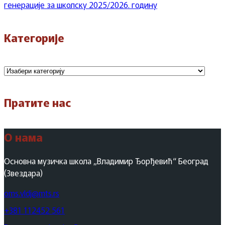
генерације за школску 2025/2026. годину
Категорије
Категорије
Пратите нас
О нама
Основна музичка школа „Владимир Ђорђевић“ Београд
(Звездара)
oms.vldj@mts.rs
+381 112452 561