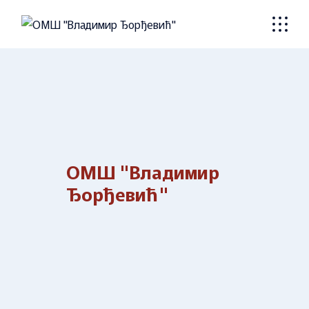
Skip
to
the
content
ОМШ "Владимир
Ђорђевић"