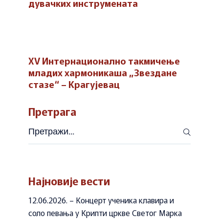
дувачких инструмената
XV Интернационалнo такмичење
младих хармоникаша „Звездане
стазе“ – Крагујевац
Претрага
Претражи
Најновије вести
12.06.2026. – Концерт ученика клавира и
соло певања у Крипти цркве Светог Марка