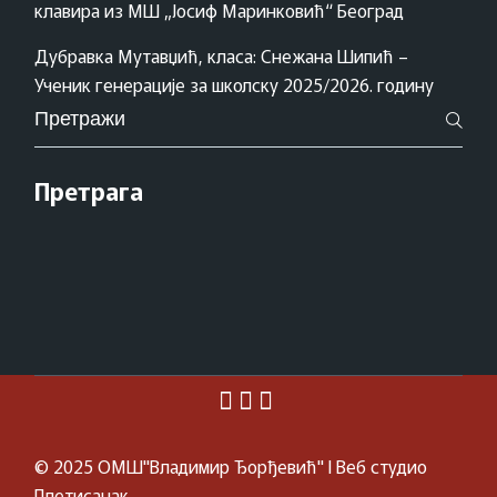
клавира из МШ „Јосиф Маринковић“ Београд
Дубравка Мутавџић, класа: Снежана Шипић –
Ученик генерације за школску 2025/2026. годину
Pretraži
za:
Претрага
© 2025
ОМШ"Владимир Ђорђевић"
I Веб студио
Плетисанак