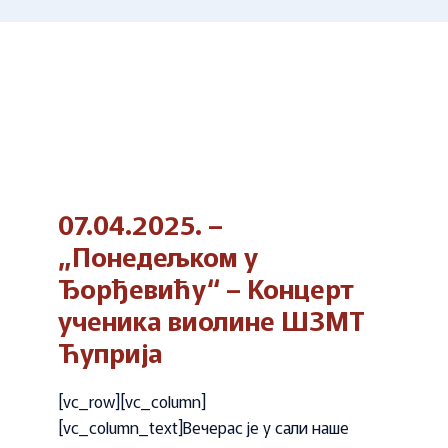
07.04.2025. –
„Понедељком у
Ђорђевићу“ – Концерт
ученика виолине ШЗМТ
Ћуприја
[vc_row][vc_column]
[vc_column_text]Вечерас је у сали наше