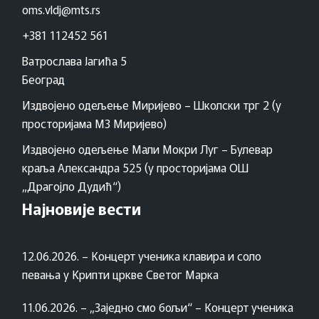
oms.vldj@mts.rs
+381 112452 561
Ватрослава Јагића 5
Београд
Издвојено одељење Миријево – Школски трг 2 (у
просторијама МЗ Миријево)
Издвојено одељење Мали Мокри Луг – Булевар
краља Александра 525 (у просторијама ОШ
„Драгојло Дудић“)
Најновије вести
12.06.2026. – Концерт ученика клавира и соло
певања у Крипти цркве Светог Марка
11.06.2026. – „Заједно смо бољи“ – Концерт ученика