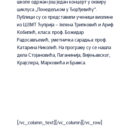
школе одржан још један концерт у оквиру
циклуса „Понедељком у Ђорђевићу“.
Публици су се представили ученици виолине
из ШЗМТ Ћуприја – Јелена Трипковић и Ариф
Кобилић, класа: проф. Божидар
Радосављевић, уметничка сарадња: проф.
Катарина Николић. На програму су се нашла
дела Стојановића, Паганинија, Вијењавског,
Крајслера, Марковића и Брамса.
[/vc_column_text][/vc_column][/vc_row]