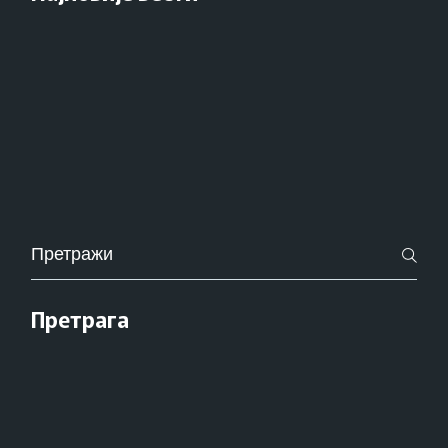
Pretraži
za:
Претрага