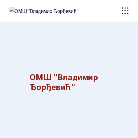
Skip
to
the
content
ОМШ "Владимир
Ђорђевић"