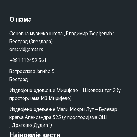
О нама
Основна музичка школа „Владимир Ђорђевић“
Београд (Звездара)
oms.vldj@mts.rs
+381 112452 561
Ватрослава Јагића 5
Београд
Издвојено одељење Миријево – Школски трг 2 (у
просторијама МЗ Миријево)
Издвојено одељење Мали Мокри Луг – Булевар
краља Александра 525 (у просторијама ОШ
„Драгојло Дудић“)
Најновије вести