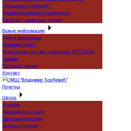
„Владимир Ђорђевић“
Клавирско школско такмичење
Школско такмичење гудача
Важне информације
Упис и школовање
Пријемни испит
Реализација наставе у школској 2025/2026.
години
Распоред часова
Контакт
Почетна
Школа
О школи
Информатор о раду
Школски колектив
Активи и тимови