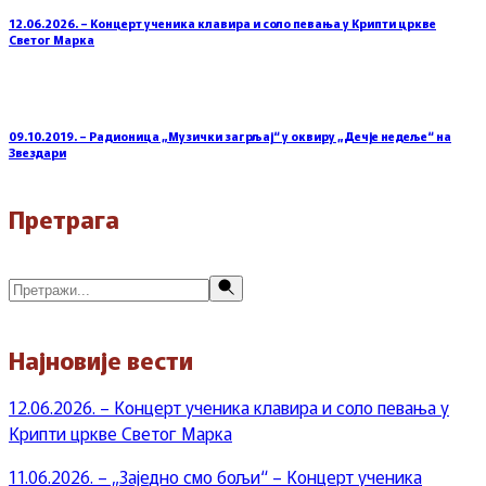
12.06.2026. – Концерт ученика клавира и соло певања у Крипти цркве
Светог Марка
09.10.2019. – Радионица „Музички загрљај“ у оквиру „Дечје недеље“ на
Звездари
Претрага
Претражи
Најновије вести
12.06.2026. – Концерт ученика клавира и соло певања у
Крипти цркве Светог Марка
11.06.2026. – „Заједно смо бољи“ – Концерт ученика