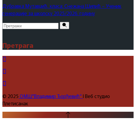
Дубравка Мутавџић, класа: Снежана Шипић – Ученик
генерације за школску 2025/2026. годину
Pretraži
za:
Претрага
© 2025
ОМШ"Владимир Ђорђевић"
I Веб студио
Плетисанак