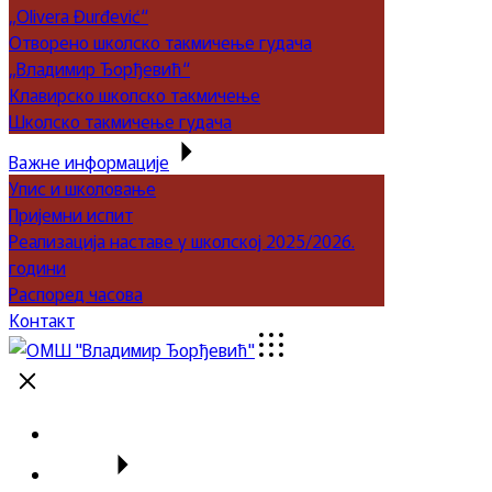
„Olivera Đurđević“
Отворено школско такмичење гудача
„Владимир Ђорђевић“
Клавирско школско такмичење
Школско такмичење гудача
Важне информације
Упис и школовање
Пријемни испит
Реализација наставе у школској 2025/2026.
години
Распоред часова
Контакт
Почетна
Школа