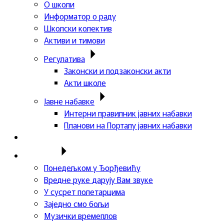
О школи
Информатор о раду
Школски колектив
Активи и тимови
Регулатива
Законски и подзаконски акти
Акти школе
Јавне набавке
Интерни правилник јавних набавки
Планови на Порталу јавних набавки
Актуелности
Пројекти
Понедељком у Ђорђевићу
Вредне руке дарују Вам звуке
У сусрет полетарцима
Заједно смо бољи
Музички времеплов