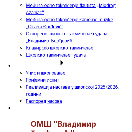
Međunarodno takmičenje flautista „Miodrag
Azanjac“
Međunarodno takmičenje kamerne muzike
„Olivera Đurđević“
Отворено школско такмичење гудача
„Владимир Ђорђевић“
Клавирско школско такмичење
Школско такмичење гудача
Важне информације
Упис и школовање
Пријемни испит
Реализација наставе у школској 2025/2026.
години
Распоред часова
Контакт
ОМШ "Владимир