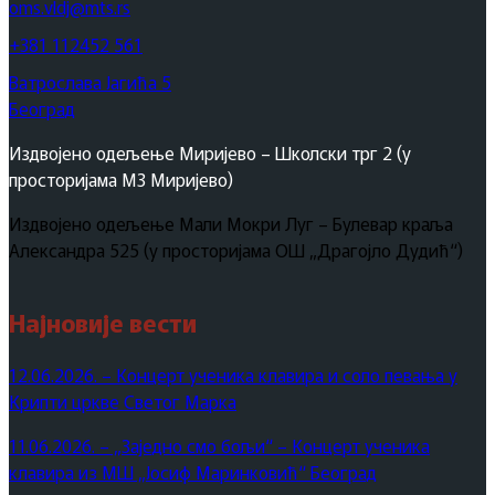
oms.vldj@mts.rs
+381 112452 561
Ватрослава Јагића 5
Београд
Издвојено одељење Миријево – Школски трг 2 (у
просторијама МЗ Миријево)
Издвојено одељење Мали Мокри Луг – Булевар краља
Александра 525 (у просторијама ОШ „Драгојло Дудић“)
Најновије вести
12.06.2026. – Концерт ученика клавира и соло певања у
Крипти цркве Светог Марка
11.06.2026. – „Заједно смо бољи“ – Концерт ученика
клавира из МШ „Јосиф Маринковић“ Београд