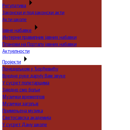
Регулатива
Законски и подзаконски акти
Акти школе
Јавне набавке
Интерни правилник јавних набавки
Планови на Порталу јавних набавки
Актуелности
Пројекти
Понедељком у Ђорђевићу
Вредне руке дарују Вам звуке
У сусрет полетарцима
Заједно смо бољи
Музички времеплов
Музички загрљај
Примењена музика
Светосавска академија
У сусрет Дану школе