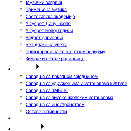
Музички загрљај
Примењена музика
Светосавска академија
У сусрет Дану школе
У сусрет Новој години
Радост даривања
Без длаке на увету
Први кораци на концертном подијуму
Зимске и летње радионице
Сарадња
Сарадња са локалном заједницом
Сарадња са удружењима и установама културе
Сарадња са ЗМБШС
Сарадња са високошколским установама
Сарадња са иностранством
Остале активности
Успеси ученика
Такмичења