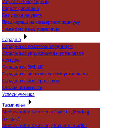
У сусрет Новој години
Радост даривања
Без длаке на увету
Први кораци на концертном подијуму
Зимске и летње радионице
Сарадња
Сарадња са локалном заједницом
Сарадња са удружењима и установама
културе
Сарадња са ЗМБШС
Сарадња са високошколским установама
Сарадња са иностранством
Остале активности
Успеси ученика
Такмичења
Međunarodno takmičenje flautista „Miodrag
Azanjac“
Međunarodno takmičenje kamerne muzike