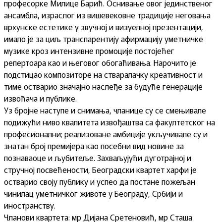
професорке Милице Барић. Оснивање овог јединственог
ансамбла, израслог из вишевековне традиције неговања
врхунске естетике у звучној и визуелној презентацији,
имало је за циљ транспарентију афирмацију уметничке
музике кроз интензивне промоције постојећег
репертоара као и његовог обогаћивања. Нарочито је
подстицао композиторе на стваралачку креативност и
тиме остварио значајно наслеђе за будуће генерације
извоћача и публике.
Уз бројне наступе и снимања, чланице су се смењивале
подижући ниво квалитета извођаштва са факултетског на
професионални; реализоване амбиције укључивале су и
знатан број премијера као посебни вид новине за
познаваоце и љубитеље. Захваљујући дуготрајној и
стручној посвећености, Београдски квартет харфи је
остварио своју публику и успео да постане пожељан
чинилац уметничког животе у Београду, Србији и
иностранству.
Чланови квартета: мр Дијана Сретеновић, мр Сташа