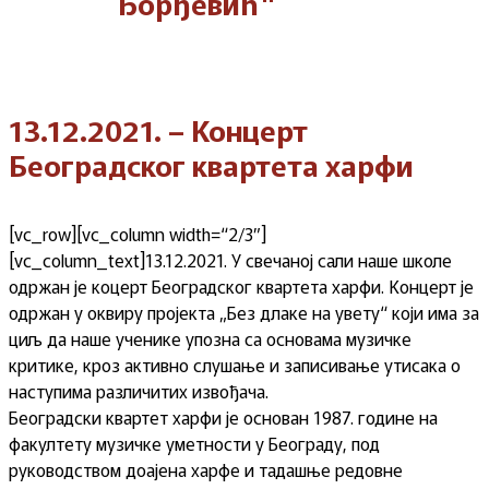
Ђорђевић"
13.12.2021. – Концерт
Београдског квартета харфи
[vc_row][vc_column width=“2/3″]
[vc_column_text]13.12.2021. У свечаној сали наше школе
одржан је коцерт Београдског квартета харфи. Концерт је
одржан у оквиру пројекта „Без длаке на увету“ који има за
циљ да наше ученике упозна са основама музичке
критике, кроз активно слушање и записивање утисака о
наступима различитих извођача.
Београдски квартет харфи је основан 1987. године на
факултету музичке уметности у Београду, под
руководством доајена харфе и тадашње редовне