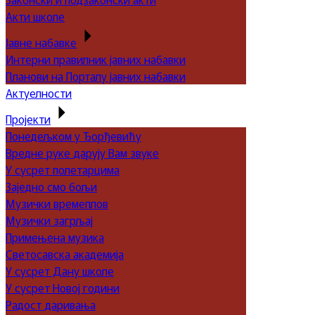
Акти школе
Јавне набавке
Интерни правилник јавних набавки
Планови на Порталу јавних набавки
Актуелности
Пројекти
Понедељком у Ђорђевићу
Вредне руке дарују Вам звуке
У сусрет полетарцима
Заједно смо бољи
Музички времеплов
Музички загрљај
Примењена музика
Светосавска академија
У сусрет Дану школе
У сусрет Новој години
Радост даривања