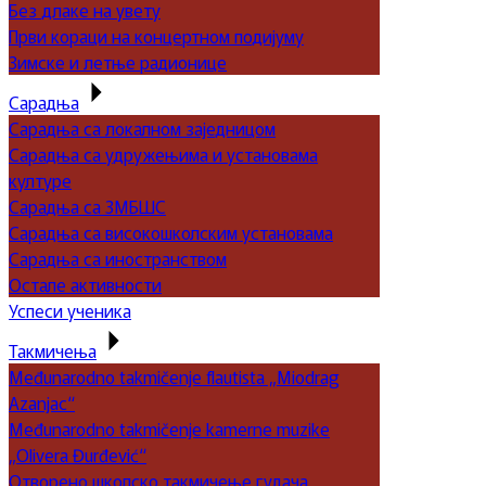
Без длаке на увету
Први кораци на концертном подијуму
Зимске и летње радионице
Сарадња
Сарадња са локалном заједницом
Сарадња са удружењима и установама
културе
Сарадња са ЗМБШС
Сарадња са високошколским установама
Сарадња са иностранством
Остале активности
Успеси ученика
Такмичења
Međunarodno takmičenje flautista „Miodrag
Azanjac“
Međunarodno takmičenje kamerne muzike
„Olivera Đurđević“
Отворено школско такмичење гудача