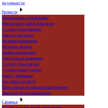
Актуелности
Пројекти
Понедељком у Ђорђевићу
Вредне руке дарују Вам звуке
У сусрет полетарцима
Заједно смо бољи
Музички времеплов
Музички загрљај
Примењена музика
Светосавска академија
У сусрет Дану школе
У сусрет Новој години
Радост даривања
Без длаке на увету
Први кораци на концертном подијуму
Зимске и летње радионице
Сарадња
Сарадња са локалном заједницом