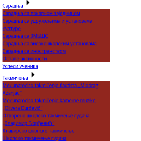
Сарадња
Сарадња са локалном заједницом
Сарадња са удружењима и установама
културе
Сарадња са ЗМБШС
Сарадња са високошколским установама
Сарадња са иностранством
Остале активности
Успеси ученика
Такмичења
Međunarodno takmičenje flautista „Miodrag
Azanjac“
Međunarodno takmičenje kamerne muzike
„Olivera Đurđević“
Отворено школско такмичење гудача
„Владимир Ђорђевић“
Клавирско школско такмичење
Школско такмичење гудача