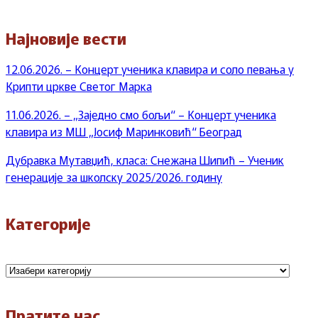
Најновије вести
12.06.2026. – Концерт ученика клавира и соло певања у
Крипти цркве Светог Марка
11.06.2026. – „Заједно смо бољи“ – Концерт ученика
клавира из МШ „Јосиф Маринковић“ Београд
Дубравка Мутавџић, класа: Снежана Шипић – Ученик
генерације за школску 2025/2026. годину
Категорије
Категорије
Пратите нас