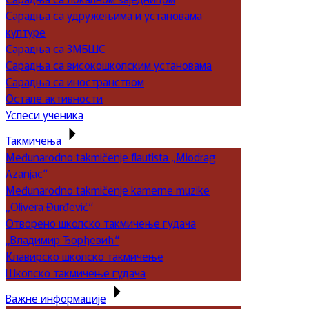
Сарадња са удружењима и установама
културе
Сарадња са ЗМБШС
Сарадња са високошколским установама
Сарадња са иностранством
Остале активности
Успеси ученика
Такмичења
Međunarodno takmičenje flautista „Miodrag
Azanjac“
Međunarodno takmičenje kamerne muzike
„Olivera Đurđević“
Отворено школско такмичење гудача
„Владимир Ђорђевић“
Клавирско школско такмичење
Школско такмичење гудача
Важне информације