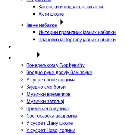
Законски и подзаконски акти
Акти школе
Јавне набавке
Интерни правилник јавних набавки
Планови на Порталу јавних набавки
Актуелности
Пројекти
Понедељком у Ђорђевићу
Вредне руке дарују Вам звуке
У сусрет полетарцима
Заједно смо бољи
Музички времеплов
Музички загрљај
Примењена музика
Светосавска академија
У сусрет Дану школе
У сусрет Новој години