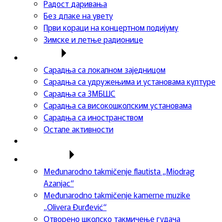
Радост даривања
Без длаке на увету
Први кораци на концертном подијуму
Зимске и летње радионице
Сарадња
Сарадња са локалном заједницом
Сарадња са удружењима и установама културе
Сарадња са ЗМБШС
Сарадња са високошколским установама
Сарадња са иностранством
Остале активности
Успеси ученика
Такмичења
Međunarodno takmičenje flautista „Miodrag
Azanjac“
Međunarodno takmičenje kamerne muzike
„Olivera Đurđević“
Отворено школско такмичење гудача