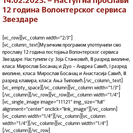
12 година Волонтерског сервиса
Звездаре
[vc_row][vc_column width=“2/3″]
[vc_column_text]Музичким програмом употпунили смо
прославу 12 година постојања Волонтерског сервиса
Звездаре. Наступили су: Зоја Станковић, III разред виолине,
класа: Мирослав Босанац и Дуо – Андреа Савић, I разред
виолине, класа: Мирослав Босанац и Анастасија Савић, III
разред клавира, класа: Ања Ђиловић.[/vc_column_text]
[vc_empty_space][/vc_column][vc_column width=“1/3″]
[/vc_column][/vc_row][vc_row][vc_column width=“1/4″]
[vc_single_image image=“11121″ img_size=“full“
alignment=“center“ onclick=“link_image“][/vc_column]
[vc_column width=“1/4″][/vc_column][vc_column
width=“1/4″][/vc_column][vc_column width=“1/4″]
[/vc_column][/vc_row]