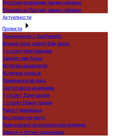
Интерни правилник јавних набавки
Планови на Порталу јавних набавки
Актуелности
Пројекти
Понедељком у Ђорђевићу
Вредне руке дарују Вам звуке
У сусрет полетарцима
Заједно смо бољи
Музички времеплов
Музички загрљај
Примењена музика
Светосавска академија
У сусрет Дану школе
У сусрет Новој години
Радост даривања
Без длаке на увету
Први кораци на концертном подијуму
Зимске и летње радионице