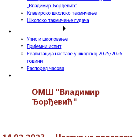
„Владимир Ђорђевић“
Клавирско школско такмичење
Школско такмичење гудача
Важне информације
Упис и школовање
Пријемни испит
Реализација наставе у школској 2025/2026.
години
Распоред часова
Контакт
ОМШ "Владимир
Ђорђевић"
14.02.2023. – Наступ на прослави