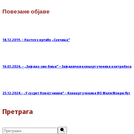
Повезане објаве
18.12.2019. – Наступ у вртићу „Сунчица“
16.03.2026. – „Заједно смо бољи“ – Заједнички концерт ученика контрабаса
25.12.2024.- „У сусрет Новој години“ – Концерт ученика ИО Мали Мокри Луг
Претрага
Претражи