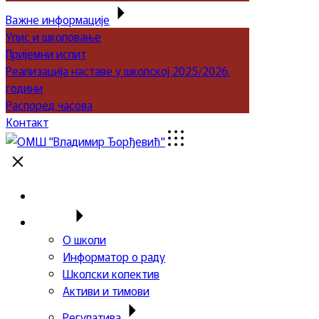
Важне информације
Упис и школовање
Пријемни испит
Реализација наставе у школској 2025/2026.
години
Распоред часова
Контакт
Почетна
Школа
О школи
Информатор о раду
Школски колектив
Активи и тимови
Регулатива