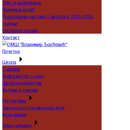
Упис и школовање
Пријемни испит
Реализација наставе у школској 2025/2026.
години
Распоред часова
Контакт
Почетна
Школа
О школи
Информатор о раду
Школски колектив
Активи и тимови
Регулатива
Законски и подзаконски акти
Акти школе
Јавне набавке