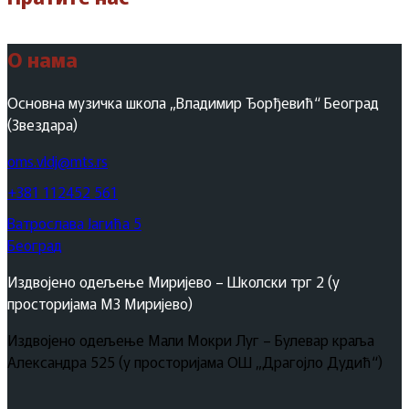
О нама
Основна музичка школа „Владимир Ђорђевић“ Београд
(Звездара)
oms.vldj@mts.rs
+381 112452 561
Ватрослава Јагића 5
Београд
Издвојено одељење Миријево – Школски трг 2 (у
просторијама МЗ Миријево)
Издвојено одељење Мали Мокри Луг – Булевар краља
Александра 525 (у просторијама ОШ „Драгојло Дудић“)