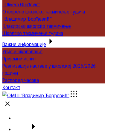
„Olivera Đurđević“
Отворено школско такмичење гудача
„Владимир Ђорђевић“
Клавирско школско такмичење
Школско такмичење гудача
Важне информације
Упис и школовање
Пријемни испит
Реализација наставе у школској 2025/2026.
години
Распоред часова
Контакт
Почетна
Школа