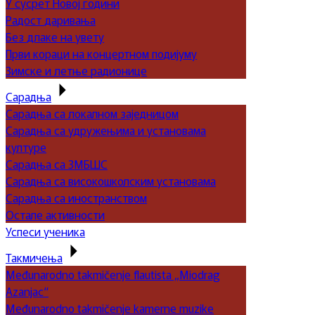
У сусрет Новој години
Радост даривања
Без длаке на увету
Први кораци на концертном подијуму
Зимске и летње радионице
Сарадња
Сарадња са локалном заједницом
Сарадња са удружењима и установама
културе
Сарадња са ЗМБШС
Сарадња са високошколским установама
Сарадња са иностранством
Остале активности
Успеси ученика
Такмичења
Međunarodno takmičenje flautista „Miodrag
Azanjac“
Međunarodno takmičenje kamerne muzike