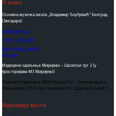
О нама
Основна музичка школа „Владимир Ђорђевић“ Београд
(Звездара)
oms.vldj@mts.rs
+381 112452 561
Ватрослава Јагића 5
Београд
Издвојено одељење Миријево – Школски трг 2 (у
просторијама МЗ Миријево)
Издвојено одељење Мали Мокри Луг – Булевар краља
Александра 525 (у просторијама ОШ „Драгојло Дудић“)
Најновије вести