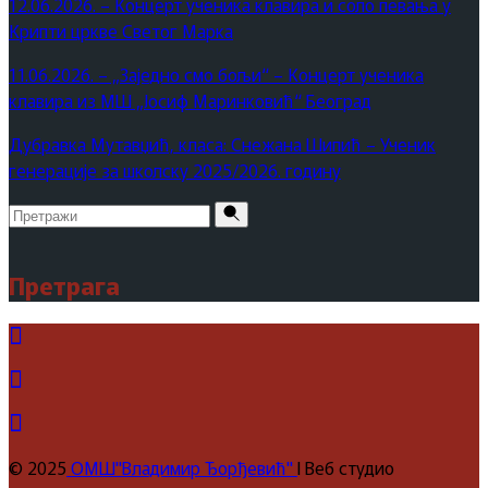
12.06.2026. – Концерт ученика клавира и соло певања у
Крипти цркве Светог Марка
11.06.2026. – „Заједно смо бољи“ – Концерт ученика
клавира из МШ „Јосиф Маринковић“ Београд
Дубравка Мутавџић, класа: Снежана Шипић – Ученик
генерације за школску 2025/2026. годину
Pretraži
za:
Претрага
© 2025
ОМШ"Владимир Ђорђевић"
I Веб студио