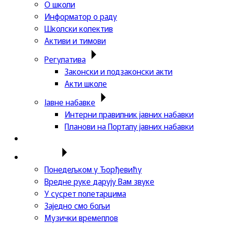
О школи
Информатор о раду
Школски колектив
Активи и тимови
Регулатива
Законски и подзаконски акти
Акти школе
Јавне набавке
Интерни правилник јавних набавки
Планови на Порталу јавних набавки
Актуелности
Пројекти
Понедељком у Ђорђевићу
Вредне руке дарују Вам звуке
У сусрет полетарцима
Заједно смо бољи
Музички времеплов