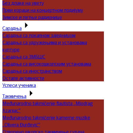
Без длаке на увету
Први кораци на концертном подијуму
Зимске и летње радионице
Сарадња
Сарадња са локалном заједницом
Сарадња са удружењима и установама
културе
Сарадња са ЗМБШС
Сарадња са високошколским установама
Сарадња са иностранством
Остале активности
Успеси ученика
Такмичења
Međunarodno takmičenje flautista „Miodrag
Azanjac“
Međunarodno takmičenje kamerne muzike
„Olivera Đurđević“
Отворено школско такмичење гудача