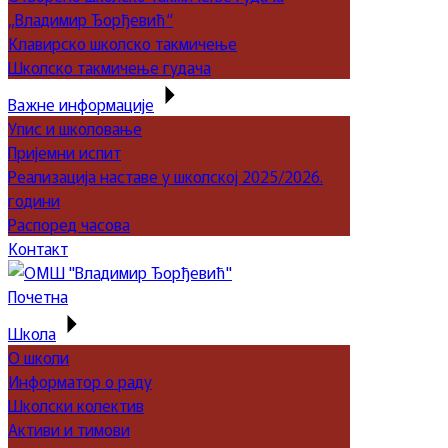
„Владимир Ђорђевић“
Клавирско школско такмичење
Школско такмичење гудача
Важне информације
Упис и школовање
Пријемни испит
Реализација наставе у школској 2025/2026.
години
Распоред часова
Контакт
Почетна
Школа
О школи
Информатор о раду
Школски колектив
Активи и тимови