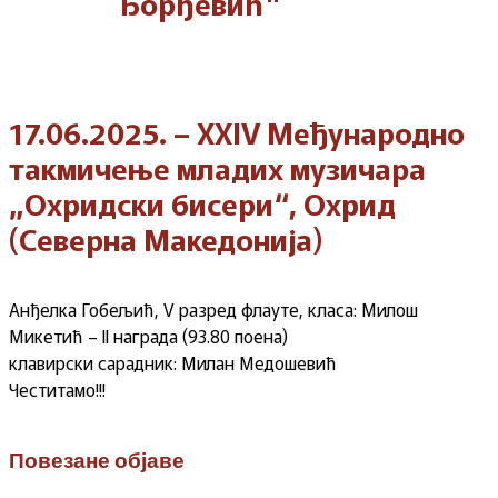
Ђорђевић"
17.06.2025. – XXIV Међународно
такмичење младих музичара
„Охридски бисери“, Охрид
(Северна Македонија)
Анђелка Гобељић, V разред флауте, класа: Милош
Микетић – II награда (93.80 поена)
клавирски сарадник: Милан Медошевић
Честитамо!!!
Повезане објаве