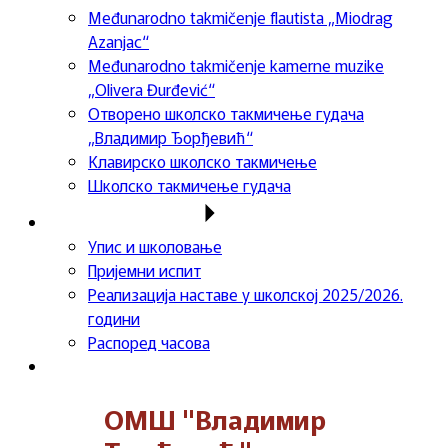
Međunarodno takmičenje flautista „Miodrag
Azanjac“
Međunarodno takmičenje kamerne muzike
„Olivera Đurđević“
Отворено школско такмичење гудача
„Владимир Ђорђевић“
Клавирско школско такмичење
Школско такмичење гудача
Важне информације
Упис и школовање
Пријемни испит
Реализација наставе у школској 2025/2026.
години
Распоред часова
Контакт
ОМШ "Владимир