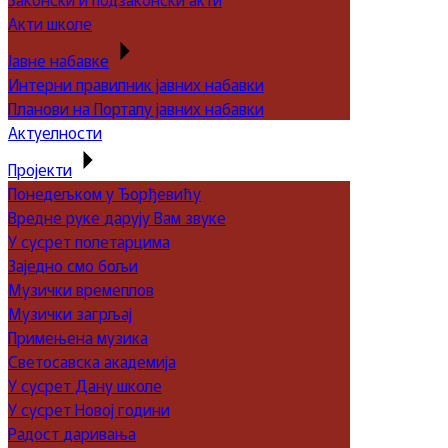
Акти школе
Јавне набавке
Интерни правилник јавних набавки
Планови на Порталу јавних набавки
Актуелности
Пројекти
Понедељком у Ђорђевићу
Вредне руке дарују Вам звуке
У сусрет полетарцима
Заједно смо бољи
Музички времеплов
Музички загрљај
Примењена музика
Светосавска академија
У сусрет Дану школе
У сусрет Новој години
Радост даривања