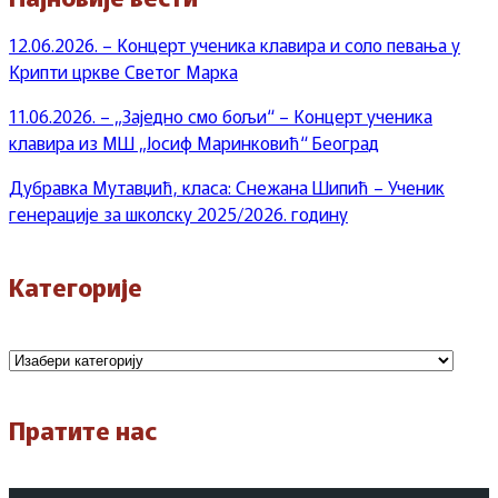
12.06.2026. – Концерт ученика клавира и соло певања у
Крипти цркве Светог Марка
11.06.2026. – „Заједно смо бољи“ – Концерт ученика
клавира из МШ „Јосиф Маринковић“ Београд
Дубравка Мутавџић, класа: Снежана Шипић – Ученик
генерације за школску 2025/2026. годину
Категорије
Категорије
Пратите нас