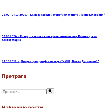
26.02.-01.03.2020. – 22.Међународни сусрети флаутиста „Тахир Куленовић“
12.06.2026. – Концерт ученика клавира и соло певања у Крипти цркве
Светог Марка
24.10.2018. – „Вредне руке дарују вам звуке“ у ОШ „Вељко Дугошевић“
Претрага
Претражи
Најновије вести