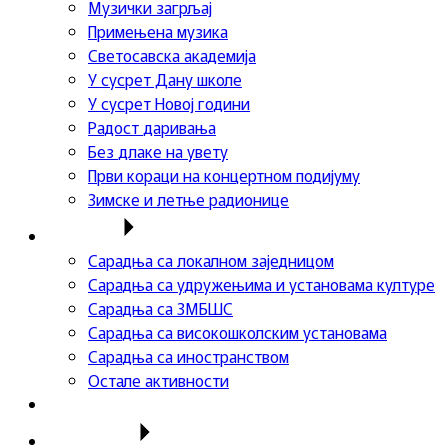
Музички загрљај
Примењена музика
Светосавска академија
У сусрет Дану школе
У сусрет Новој години
Радост даривања
Без длаке на увету
Први кораци на концертном подијуму
Зимске и летње радионице
Сарадња
Сарадња са локалном заједницом
Сарадња са удружењима и установама културе
Сарадња са ЗМБШС
Сарадња са високошколским установама
Сарадња са иностранством
Остале активности
Успеси ученика
Такмичења