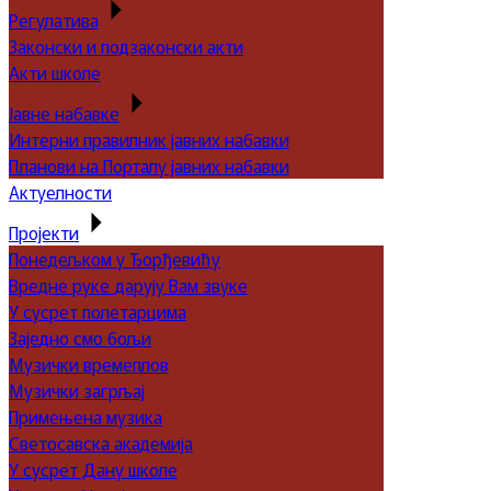
Регулатива
Законски и подзаконски акти
Акти школе
Јавне набавке
Интерни правилник јавних набавки
Планови на Порталу јавних набавки
Актуелности
Пројекти
Понедељком у Ђорђевићу
Вредне руке дарују Вам звуке
У сусрет полетарцима
Заједно смо бољи
Музички времеплов
Музички загрљај
Примењена музика
Светосавска академија
У сусрет Дану школе