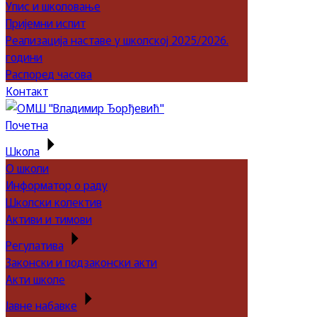
Упис и школовање
Пријемни испит
Реализација наставе у школској 2025/2026.
години
Распоред часова
Контакт
Почетна
Школа
О школи
Информатор о раду
Школски колектив
Активи и тимови
Регулатива
Законски и подзаконски акти
Акти школе
Јавне набавке