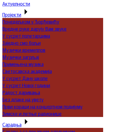
Актуелности
Пројекти
Понедељком у Ђорђевићу
Вредне руке дарују Вам звуке
У сусрет полетарцима
Заједно смо бољи
Музички времеплов
Музички загрљај
Примењена музика
Светосавска академија
У сусрет Дану школе
У сусрет Новој години
Радост даривања
Без длаке на увету
Први кораци на концертном подијуму
Зимске и летње радионице
Сарадња
Сарадња са локалном заједницом