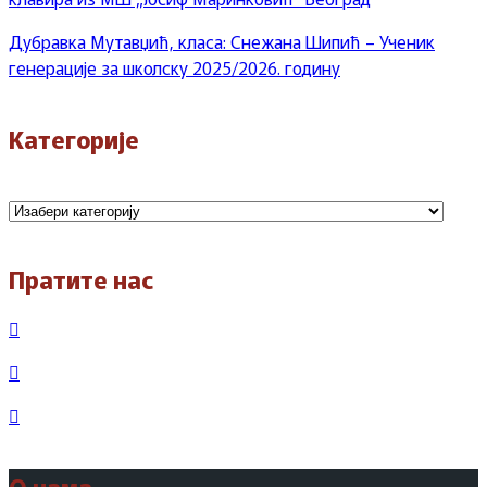
Дубравка Мутавџић, класа: Снежана Шипић – Ученик
генерације за школску 2025/2026. годину
Категорије
Категорије
Пратите нас
О нама