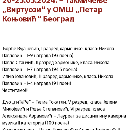
„Виртуози“ у ОМШ „Петар
Коњовић“ Београд
Ђорђе Вујашевић, I разред хармонике, класа: Никола
Павловић – I-9 награда (93 поена)
Павле Станчић, II разред хармонике, класа: Никола
Павловић – I-7 награда (94.5 поена)
Илија Јовановић, III разред хармонике, класа: Никола
Павловић – I-4 награда (91 поен)
Честитамо!!!
Дуо „гиТаРе“ – Талиа Токатли, V разред, класа: Јелена
Милојевић и Реља Степановић, VI разред, класа:
Александра Аврамовић – Лауреат за дисциплину камерна
музика II категорија (100 поена)
Клавирски дуо – Лазар Пишчевић и Алекса Трајковић, II