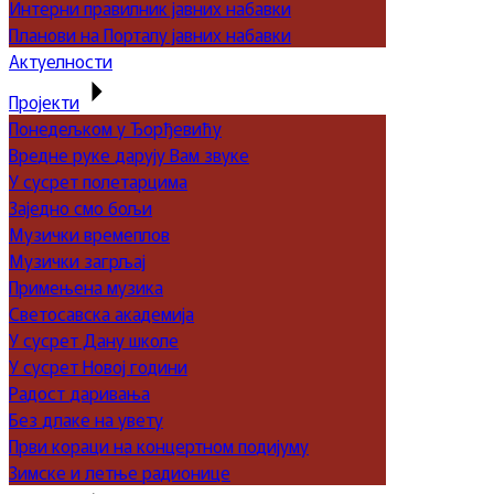
Интерни правилник јавних набавки
Планови на Порталу јавних набавки
Актуелности
Пројекти
Понедељком у Ђорђевићу
Вредне руке дарују Вам звуке
У сусрет полетарцима
Заједно смо бољи
Музички времеплов
Музички загрљај
Примењена музика
Светосавска академија
У сусрет Дану школе
У сусрет Новој години
Радост даривања
Без длаке на увету
Први кораци на концертном подијуму
Зимске и летње радионице