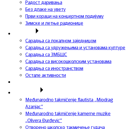
Радост даривања
Без длаке на увету
Први кораци на концертном подијуму
Зимске и летње радионице
Сарадња
Сарадња са локалном заједницом
Сарадња са удружењима и установама културе
Сарадња са ЗМБШС
Сарадња са високошколским установама
Сарадња са иностранством
Остале активности
Успеси ученика
Такмичења
Međunarodno takmičenje flautista „Miodrag
Azanjac“
Međunarodno takmičenje kamerne muzike
„Olivera Đurđević“
Отворено школско такмичење гудача