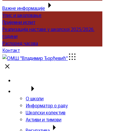
Важне информације
Упис и школовање
Пријемни испит
Реализација наставе у школској 2025/2026.
години
Распоред часова
Контакт
Почетна
Школа
О школи
Информатор о раду
Школски колектив
Активи и тимови
Регулатива