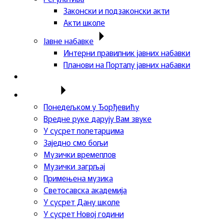
Законски и подзаконски акти
Акти школе
Јавне набавке
Интерни правилник јавних набавки
Планови на Порталу јавних набавки
Актуелности
Пројекти
Понедељком у Ђорђевићу
Вредне руке дарују Вам звуке
У сусрет полетарцима
Заједно смо бољи
Музички времеплов
Музички загрљај
Примењена музика
Светосавска академија
У сусрет Дану школе
У сусрет Новој години