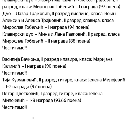
разред, класа: Мирослав Гобељић – I награда (97 поена)
Дуо – Лазар Трајковић, II разред виолине, класа: Војин
Алексић и Алекса Трајковић, II разред клавира, класа:
Мирослав Гобељић – I награда (94 поена)
Клавирски дуо – Мина и Лана Павловић, II разред, класа:
Мирослав Гобељић – II награда (88 поена)
Честитамо!!!
Василија Бачкоња, II разред клавира, класа: Маријана
Калинић – I награда (90 поена)
Честитамо!!!
Тија Кузмановић, II разред гитаре, класа: Јелена Милојевић
– I-2 награда (97 поена)
Петар Цветковић, I разред гитаре, класа: Јелена
Милојевић – I-8 награда (93.66 поена)
Честитамо!!!