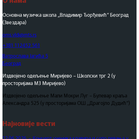
Основна музичка школа „Владимир Ђорђевић“ Београд
(Звездара)
oms.vldj@mts.rs
+381 112452 561
Ватрослава Јагића 5
Београд
Издвојено одељење Миријево – Школски трг 2 (у
просторијама МЗ Миријево)
Издвојено одељење Мали Мокри Луг – Булевар краља
Александра 525 (у просторијама ОШ „Драгојло Дудић“)
Најновије вести
12.06.2026. – Концерт ученика клавира и соло певања у