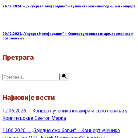
26.12.2024. – „У сусрет Новој години“ – Хуманитарни новогодишњи концерт
20.12.2021. „У сусрет Новој години“ – Концерт ученика гитаре, хармонике и
соло певања
Претрага
Претражи
Најновије вести
12.06.2026. – Концерт ученика клавира и соло певања у
Крипти цркве Светог Марка
11.06.2026. – „Заједно смо бољи“ – Концерт ученика
клавира из МШ „Јосиф Маринковић“ Београд