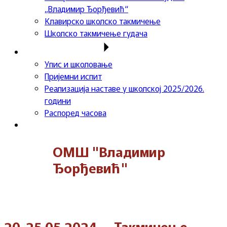
„Владимир Ђорђевић“
Клавирско школско такмичење
Школско такмичење гудача
Важне информације
Упис и школовање
Пријемни испит
Реализација наставе у школској 2025/2026.
години
Распоред часова
Контакт
ОМШ "Владимир
Ђорђевић"
20-25.05.2024. – Такмичење