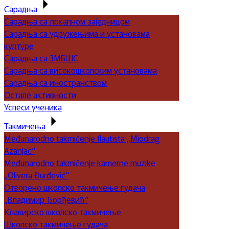
Сарадња
Сарадња са локалном заједницом
Сарадња са удружењима и установама
културе
Сарадња са ЗМБШС
Сарадња са високошколским установама
Сарадња са иностранством
Остале активности
Успеси ученика
Такмичења
Međunarodno takmičenje flautista „Miodrag
Azanjac“
Međunarodno takmičenje kamerne muzike
„Olivera Đurđević“
Отворено школско такмичење гудача
„Владимир Ђорђевић“
Клавирско школско такмичење
Школско такмичење гудача