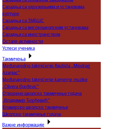
Сарадња са удружењима и установама
културе
Сарадња са ЗМБШС
Сарадња са високошколским установама
Сарадња са иностранством
Остале активности
Успеси ученика
Такмичења
Međunarodno takmičenje flautista „Miodrag
Azanjac“
Međunarodno takmičenje kamerne muzike
„Olivera Đurđević“
Отворено школско такмичење гудача
„Владимир Ђорђевић“
Клавирско школско такмичење
Школско такмичење гудача
Важне информације