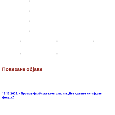
Повезане објаве
12.12.2025. – Промоција збирке композиција „Невидљиве нити једне
флауте“