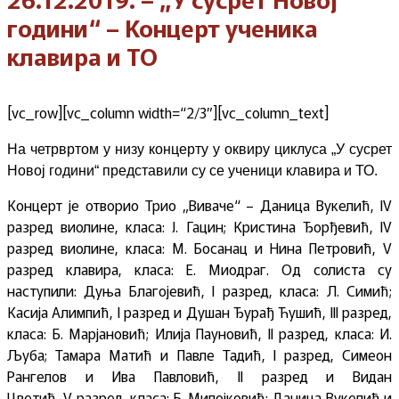
години“ – Концерт ученика
клавира и ТО
[vc_row][vc_column width=“2/3″][vc_column_text]
На четрвртом у низу концерту у оквиру циклуса „У сусрет
Новој години“ представили су се ученици клавира и ТО.
Концерт је отворио Трио „Виваче“ – Даница Вукелић, IV
разред виолине, класа: Ј. Гацин; Кристина Ђорђевић, IV
разред виолине, класа: М. Босанац и Нина Петровић, V
разред клавира, класа: Е. Миодраг. Од солиста су
наступили: Дуња Благојевић, I
разред, класа: Л. Симић;
Касија Алимпић,
I
разред и Душан Ђурађ Ћушић,
III
разред,
класа: Б. Марјановић; Илија Пауновић,
II
разред, класа: И.
Љуба; Тамара Матић и Павле Тадић,
I
разред, Симеон
Рангелов и Ива Павловић,
II
разред и Видан
Цветић,
V
разред, класа: Б. Милојковић; Даница Вукелић и