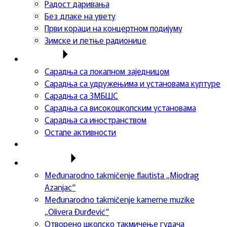
Радост даривања
Без длаке на увету
Први кораци на концертном подијуму
Зимске и летње радионице
Сарадња
Сарадња са локалном заједницом
Сарадња са удружењима и установама културе
Сарадња са ЗМБШС
Сарадња са високошколским установама
Сарадња са иностранством
Остале активности
Успеси ученика
Такмичења
Međunarodno takmičenje flautista „Miodrag
Azanjac“
Međunarodno takmičenje kamerne muzike
„Olivera Đurđević“
Отворено школско такмичење гудача