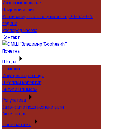
Упис и школовање
Пријемни испит
Реализација наставе у школској 2025/2026.
години
Распоред часова
Контакт
Почетна
Школа
О школи
Информатор о раду
Школски колектив
Активи и тимови
Регулатива
Законски и подзаконски акти
Акти школе
Јавне набавке