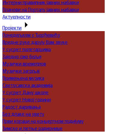
Интерни правилник јавних набавки
Планови на Порталу јавних набавки
Актуелности
Пројекти
Понедељком у Ђорђевићу
Вредне руке дарују Вам звуке
У сусрет полетарцима
Заједно смо бољи
Музички времеплов
Музички загрљај
Примењена музика
Светосавска академија
У сусрет Дану школе
У сусрет Новој години
Радост даривања
Без длаке на увету
Први кораци на концертном подијуму
Зимске и летње радионице