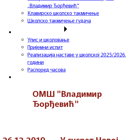
„Владимир Ђорђевић“
Клавирско школско такмичење
Школско такмичење гудача
Важне информације
Упис и школовање
Пријемни испит
Реализација наставе у школској 2025/2026.
години
Распоред часова
Контакт
ОМШ "Владимир
Ђорђевић"
26.12.2019. – „У сусрет Новој