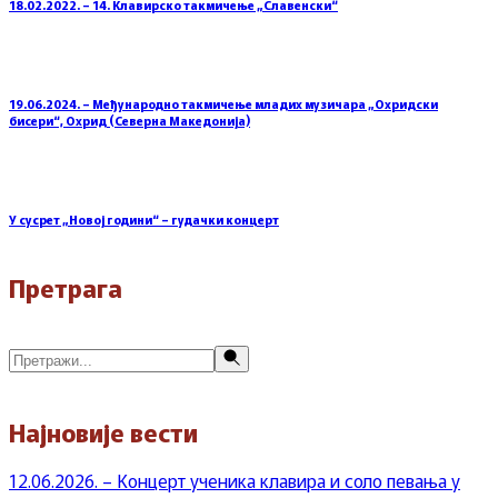
18.02.2022. – 14. Клавирско такмичење „Славенски“
19.06.2024. – Међународно такмичење младих музичара „Охридски
бисери“, Охрид (Северна Македонија)
У сусрет „Новој години“ – гудачки концерт
Претрага
Претражи
Најновије вести
12.06.2026. – Концерт ученика клавира и соло певања у