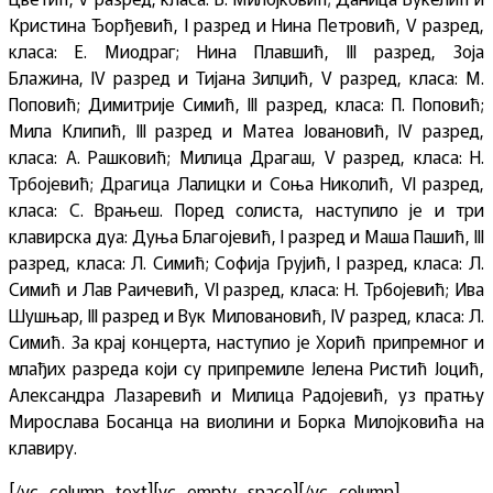
Кристина Ђорђевић,
I
разред и Нина Петровић,
V
разред,
класа: Е. Миодраг; Нина Плавшић,
III
разред, Зоја
Блажина,
IV
разред и Тијана Зилџић,
V
разред, класа: М.
Поповић; Димитрије Симић,
III
разред, класа: П. Поповић;
Мила Клипић,
III
разред и Матеа Јовановић,
IV
разред,
класа: А. Рашковић; Милица Драгаш,
V
разред, класа: Н.
Трбојевић; Драгица Лалицки и Соња Николић,
VI
разред,
класа: С. Врањеш. Поред солиста, наступило је и три
клавирска дуа: Дуња
Благојевић, I разред и Маша Пашић, III
разред, класа: Л. Симић; Софија Грујић, I разред, класа: Л.
Симић и Лав Раичевић, VI разред, класа: Н. Трбојевић; Ива
Шушњар, III разред и Вук Миловановић, IV разред, класа: Л.
Симић.
За крај концерта, наступио је
Хорић припремног и
млађих разреда који су припремиле Јелена Ристић Јоцић,
Александра Лазаревић и Милица Радојевић, уз пратњу
Мирослава Босанца на виолини и Борка Милојковића на
клавиру.
[/vc_column_text][vc_empty_space][/vc_column]