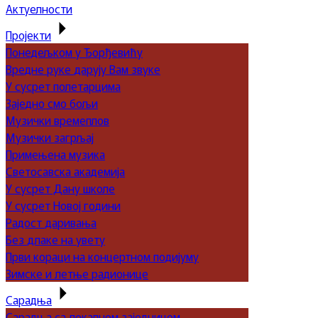
Актуелности
Пројекти
Понедељком у Ђорђевићу
Вредне руке дарују Вам звуке
У сусрет полетарцима
Заједно смо бољи
Музички времеплов
Музички загрљај
Примењена музика
Светосавска академија
У сусрет Дану школе
У сусрет Новој години
Радост даривања
Без длаке на увету
Први кораци на концертном подијуму
Зимске и летње радионице
Сарадња
Сарадња са локалном заједницом