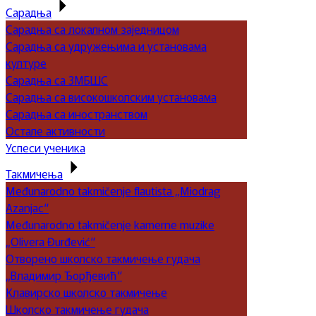
Сарадња
Сарадња са локалном заједницом
Сарадња са удружењима и установама
културе
Сарадња са ЗМБШС
Сарадња са високошколским установама
Сарадња са иностранством
Остале активности
Успеси ученика
Такмичења
Međunarodno takmičenje flautista „Miodrag
Azanjac“
Međunarodno takmičenje kamerne muzike
„Olivera Đurđević“
Отворено школско такмичење гудача
„Владимир Ђорђевић“
Клавирско школско такмичење
Школско такмичење гудача