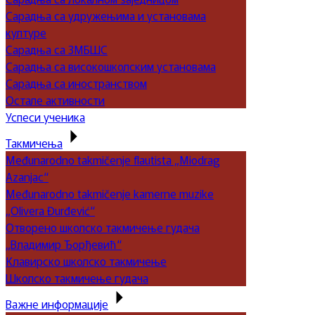
Сарадња са удружењима и установама
културе
Сарадња са ЗМБШС
Сарадња са високошколским установама
Сарадња са иностранством
Остале активности
Успеси ученика
Такмичења
Međunarodno takmičenje flautista „Miodrag
Azanjac“
Međunarodno takmičenje kamerne muzike
„Olivera Đurđević“
Отворено школско такмичење гудача
„Владимир Ђорђевић“
Клавирско школско такмичење
Школско такмичење гудача
Важне информације