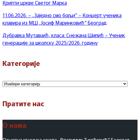
Крипти цркве Светог Марка
11.06.2026. – „Заједно смо бољи“ – Концерт ученика
клавира из МШ „Јосиф Маринковић“ Београд
Дубравка Мутавџић, класа: Снежана Шипић – Ученик
генерације за школску 2025/2026. годину
Категорије
Категорије
Пратите нас
О нама
Основна музичка школа „Владимир Ђорђевић“ Београд