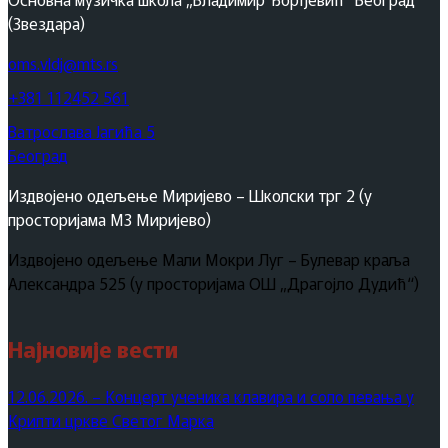
(Звездара)
oms.vldj@mts.rs
+381 112452 561
Ватрослава Јагића 5
Београд
Издвојено одељење Миријево – Школски трг 2 (у
просторијама МЗ Миријево)
Издвојено одељење Мали Мокри Луг – Булевар краља
Александра 525 (у просторијама ОШ „Драгојло Дудић“)
Најновије вести
12.06.2026. – Концерт ученика клавира и соло певања у
Крипти цркве Светог Марка