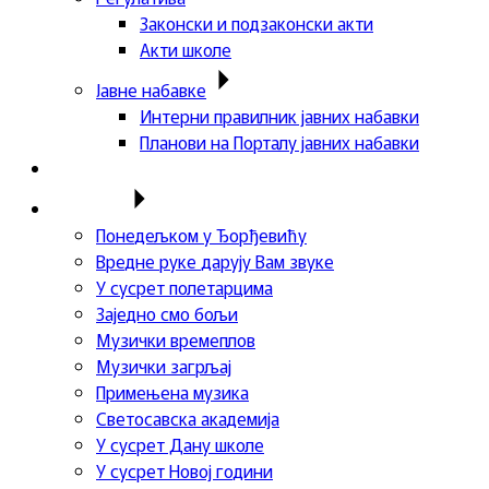
Законски и подзаконски акти
Акти школе
Јавне набавке
Интерни правилник јавних набавки
Планови на Порталу јавних набавки
Актуелности
Пројекти
Понедељком у Ђорђевићу
Вредне руке дарују Вам звуке
У сусрет полетарцима
Заједно смо бољи
Музички времеплов
Музички загрљај
Примењена музика
Светосавска академија
У сусрет Дану школе
У сусрет Новој години