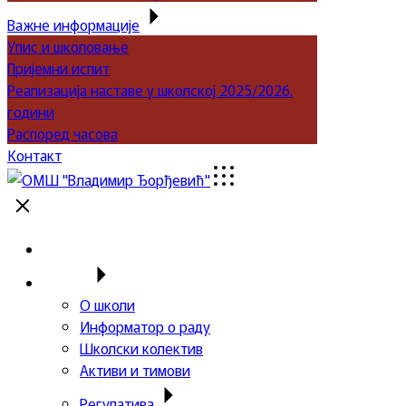
Важне информације
Упис и школовање
Пријемни испит
Реализација наставе у школској 2025/2026.
години
Распоред часова
Контакт
Почетна
Школа
О школи
Информатор о раду
Школски колектив
Активи и тимови
Регулатива