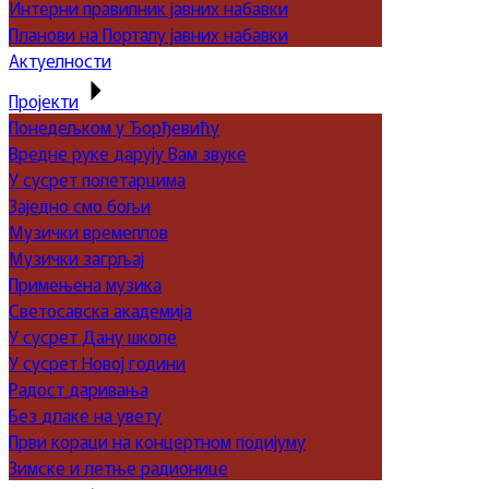
Интерни правилник јавних набавки
Планови на Порталу јавних набавки
Актуелности
Пројекти
Понедељком у Ђорђевићу
Вредне руке дарују Вам звуке
У сусрет полетарцима
Заједно смо бољи
Музички времеплов
Музички загрљај
Примењена музика
Светосавска академија
У сусрет Дану школе
У сусрет Новој години
Радост даривања
Без длаке на увету
Први кораци на концертном подијуму
Зимске и летње радионице