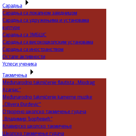
Сарадња
Сарадња са локалном заједницом
Сарадња са удружењима и установама
културе
Сарадња са ЗМБШС
Сарадња са високошколским установама
Сарадња са иностранством
Остале активности
Успеси ученика
Такмичења
Međunarodno takmičenje flautista „Miodrag
Azanjac“
Međunarodno takmičenje kamerne muzike
„Olivera Đurđević“
Отворено школско такмичење гудача
„Владимир Ђорђевић“
Клавирско школско такмичење
Школско такмичење гудача