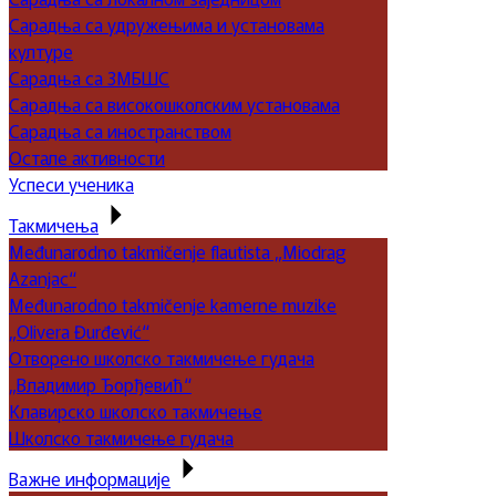
Сарадња са удружењима и установама
културе
Сарадња са ЗМБШС
Сарадња са високошколским установама
Сарадња са иностранством
Остале активности
Успеси ученика
Такмичења
Međunarodno takmičenje flautista „Miodrag
Azanjac“
Međunarodno takmičenje kamerne muzike
„Olivera Đurđević“
Отворено школско такмичење гудача
„Владимир Ђорђевић“
Клавирско школско такмичење
Школско такмичење гудача
Важне информације