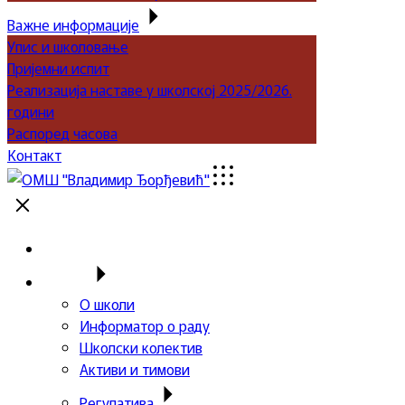
Важне информације
Упис и школовање
Пријемни испит
Реализација наставе у школској 2025/2026.
години
Распоред часова
Контакт
Почетна
Школа
О школи
Информатор о раду
Школски колектив
Активи и тимови
Регулатива