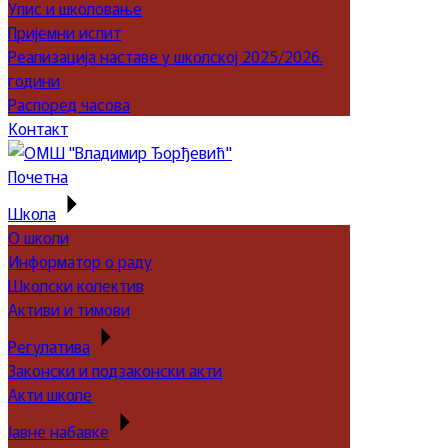
Упис и школовање
Пријемни испит
Реализација наставе у школској 2025/2026.
години
Распоред часова
Контакт
Почетна
Школа
О школи
Информатор о раду
Школски колектив
Активи и тимови
Регулатива
Законски и подзаконски акти
Акти школе
Јавне набавке