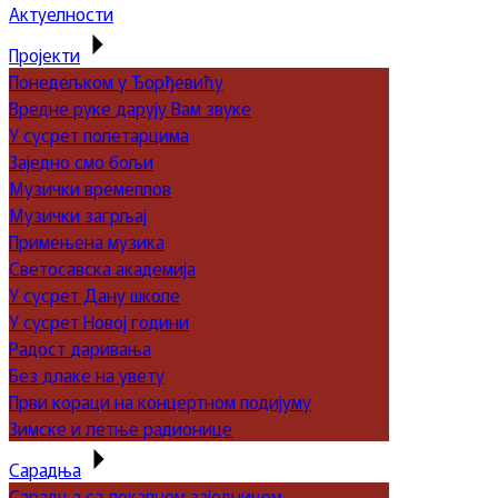
Актуелности
Пројекти
Понедељком у Ђорђевићу
Вредне руке дарују Вам звуке
У сусрет полетарцима
Заједно смо бољи
Музички времеплов
Музички загрљај
Примењена музика
Светосавска академија
У сусрет Дану школе
У сусрет Новој години
Радост даривања
Без длаке на увету
Први кораци на концертном подијуму
Зимске и летње радионице
Сарадња
Сарадња са локалном заједницом