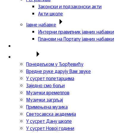
Законски и подзаконски акти
Акти школе
Јавне набавке
Интерни правилник јавних набавки
Планови на Порталу јавних набавки
Актуелности
Пројекти
Понедељком у Ђорђевићу
Вредне руке дарују Вам звуке
У сусрет полетарцима
Заједно смо бољи
Музички времеплов
Музички загрљај
Примењена музика
Светосавска академија
У сусрет Дану школе
У сусрет Новој години