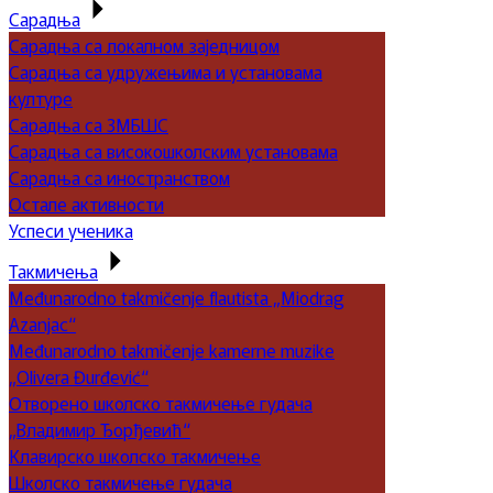
Сарадња
Сарадња са локалном заједницом
Сарадња са удружењима и установама
културе
Сарадња са ЗМБШС
Сарадња са високошколским установама
Сарадња са иностранством
Остале активности
Успеси ученика
Такмичења
Međunarodno takmičenje flautista „Miodrag
Azanjac“
Međunarodno takmičenje kamerne muzike
„Olivera Đurđević“
Отворено школско такмичење гудача
„Владимир Ђорђевић“
Клавирско школско такмичење
Школско такмичење гудача