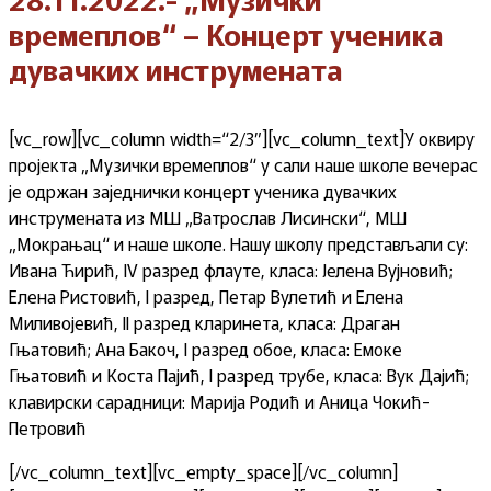
времеплов“ – Концерт ученика
дувачких инструмената
[vc_row][vc_column width=“2/3″][vc_column_text]У оквиру
пројекта „Музички времеплов“ у сали наше школе вечерас
је одржан заједнички концерт ученика дувачких
инструмената из МШ „Ватрослав Лисински“, МШ
„Мокрањац“ и наше школе.
Нашу школу представљали су:
Ивана Ћирић, IV разред флауте, класа: Јелена Вујновић;
Елена Ристовић, I разред, Петар Вулетић и Елена
Миливојевић, II разред кларинета, класа: Драган
Гњатовић; Ана Бакоч, I разред обое, класа: Емоке
Гњатовић и Коста Пајић, I разред трубе, класа: Вук Дајић;
клавирски сарадници: Марија Родић и Аница Чокић-
Петровић
[/vc_column_text][vc_empty_space][/vc_column]