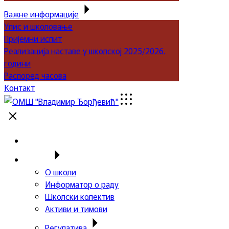
Важне информације
Упис и школовање
Пријемни испит
Реализација наставе у школској 2025/2026.
години
Распоред часова
Контакт
Почетна
Школа
О школи
Информатор о раду
Школски колектив
Активи и тимови
Регулатива