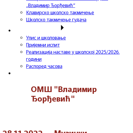
„Владимир Ђорђевић“
Клавирско школско такмичење
Школско такмичење гудача
Важне информације
Упис и школовање
Пријемни испит
Реализација наставе у школској 2025/2026.
години
Распоред часова
Контакт
ОМШ "Владимир
Ђорђевић"
28.11.2022.- „Музички