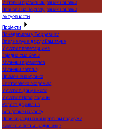
Интерни правилник јавних набавки
Планови на Порталу јавних набавки
Актуелности
Пројекти
Понедељком у Ђорђевићу
Вредне руке дарују Вам звуке
У сусрет полетарцима
Заједно смо бољи
Музички времеплов
Музички загрљај
Примењена музика
Светосавска академија
У сусрет Дану школе
У сусрет Новој години
Радост даривања
Без длаке на увету
Први кораци на концертном подијуму
Зимске и летње радионице