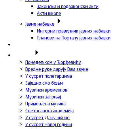
Законски и подзаконски акти
Акти школе
Јавне набавке
Интерни правилник јавних набавки
Планови на Порталу јавних набавки
Актуелности
Пројекти
Понедељком у Ђорђевићу
Вредне руке дарују Вам звуке
У сусрет полетарцима
Заједно смо бољи
Музички времеплов
Музички загрљај
Примењена музика
Светосавска академија
У сусрет Дану школе
У сусрет Новој години