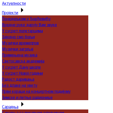
Актуелности
Пројекти
Понедељком у Ђорђевићу
Вредне руке дарују Вам звуке
У сусрет полетарцима
Заједно смо бољи
Музички времеплов
Музички загрљај
Примењена музика
Светосавска академија
У сусрет Дану школе
У сусрет Новој години
Радост даривања
Без длаке на увету
Први кораци на концертном подијуму
Зимске и летње радионице
Сарадња
Сарадња са локалном заједницом