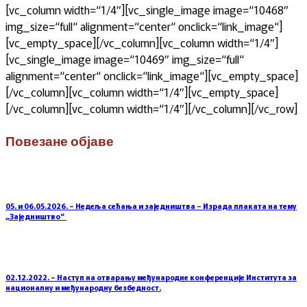
[vc_column width=“1/4″][vc_single_image image=“10468″
img_size=“full“ alignment=“center“ onclick=“link_image“]
[vc_empty_space][/vc_column][vc_column width=“1/4″]
[vc_single_image image=“10469″ img_size=“full“
alignment=“center“ onclick=“link_image“][vc_empty_space]
[/vc_column][vc_column width=“1/4″][vc_empty_space]
[/vc_column][vc_column width=“1/4″][/vc_column][/vc_row]
Повезане објаве
05. и 06.05.2026. – Недеља сећања и заједништва – Израда плаката на тему
„Заједништво“
02.12.2022. – Наступ на отварању међународне конференције Института за
националну и међународну безбедност.