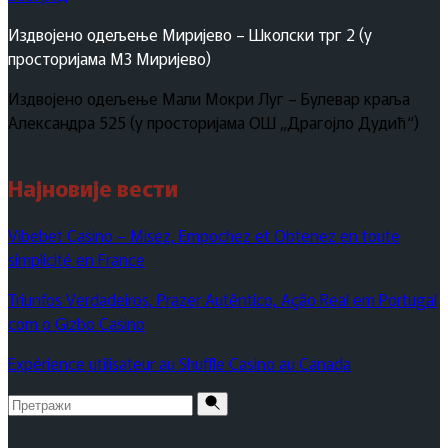
Издвојено одељење Миријево – Школски трг 2 (у
просторијама МЗ Миријево)
Издвојено одељење Мали Мокри Луг – Булевар краља
Александра 525 (у просторијама ОШ „Драгојло Дудић“)
Најновије вести
Vibebet Casino – Misez, Empochez et Obtenez en toute
simplicité en France
Triunfos Verdadeiros, Prazer Autêntico, Ação Real em Portugal
com o Gizbo Casino
Expérience utilisateur au Shuffle Casino au Canada
Pretraži
za: