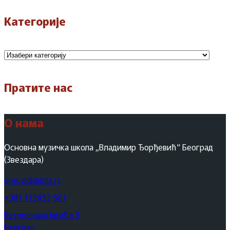
Категорије
Категорије
Пратите нас
О нама
Основна музичка школа „Владимир Ђорђевић“ Београд
(Звездара)
oms.vldj@mts.rs
+381 112452 561
Ватрослава Јагића 5
Београд