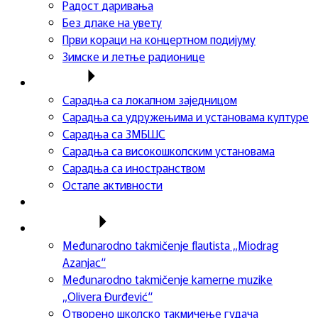
Радост даривања
Без длаке на увету
Први кораци на концертном подијуму
Зимске и летње радионице
Сарадња
Сарадња са локалном заједницом
Сарадња са удружењима и установама културе
Сарадња са ЗМБШС
Сарадња са високошколским установама
Сарадња са иностранством
Остале активности
Успеси ученика
Такмичења
Međunarodno takmičenje flautista „Miodrag
Azanjac“
Međunarodno takmičenje kamerne muzike
„Olivera Đurđević“
Отворено школско такмичење гудача