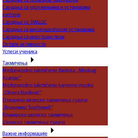
Сарадња са удружењима и установама
културе
Сарадња са ЗМБШС
Сарадња са високошколским установама
Сарадња са иностранством
Остале активности
Успеси ученика
Такмичења
Međunarodno takmičenje flautista „Miodrag
Azanjac“
Međunarodno takmičenje kamerne muzike
„Olivera Đurđević“
Отворено школско такмичење гудача
„Владимир Ђорђевић“
Клавирско школско такмичење
Школско такмичење гудача
Важне информације