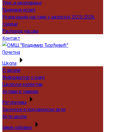
Упис и школовање
Пријемни испит
Реализација наставе у школској 2025/2026.
години
Распоред часова
Контакт
Почетна
Школа
О школи
Информатор о раду
Школски колектив
Активи и тимови
Регулатива
Законски и подзаконски акти
Акти школе
Јавне набавке