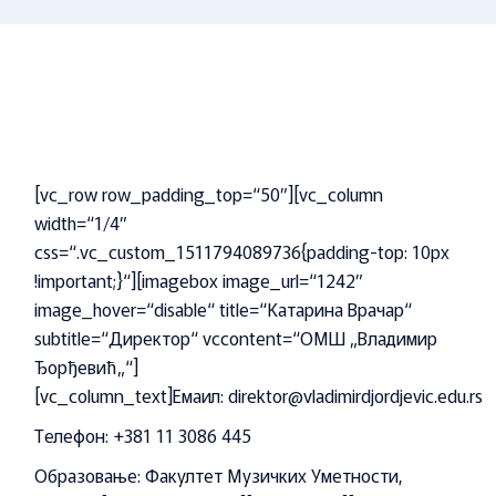
[vc_row row_padding_top=“50″][vc_column
width=“1/4″
css=“.vc_custom_1511794089736{padding-top: 10px
!important;}“][imagebox image_url=“1242″
image_hover=“disable“ title=“Катарина Врачар“
subtitle=“Директор“ vccontent=“ОМШ „Владимир
Ђорђевић„“]
[vc_column_text]
Емаил:
direktor@vladimirdjordjevic.edu.rs
Tелефон:
+381 11 3086 445
Образовање:
Факултет Музичких Уметности,