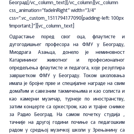
Београд
[/vc_column_text][/vc_column][vc_column
css_animation=“fadeInRight“ width=“3/4″
css=“.vc_custom_1511794177090{padding-left: 100px
!important;}“][vc_column_text]
Одрастање поред свог оца, флаутисте и
дугогодишњег професора на ФМУ у Београду,
Миодрага Азањца, донело је неминовност
Катарининог животног и професионалног
опредељења флаутисте и педагога, које резултира
завршетком ФМУ у Београду. Током школовања
имала је бројне прве и специјалне награде на свим
домаћим и савезним такмичењима и као солиста и
као камерни музичар, турнеје по иностранству,
затим концерте са оркестром, као и трајне снимке
за Радио Београд. На самом почетку студија ,
тачније на другој години почиње са педагошким
радом у средњој музичкој школи у Зрењанину са