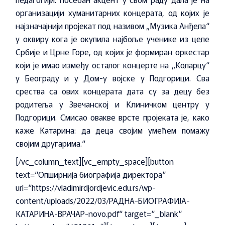
организацији хуманитарних концерата, од којих је
најзначајнији пројекат под називом „Музика Анђела“
у оквиру кога је окупила најбоље ученике из целе
Србије и Црне Горе, од којих је формиран оркестар
који је имао између осталог концерте на „Коларцу“
у Београду и у Дом-у војске у Подгорици. Сва
срества са ових концерата дата су за децу без
родитеља у Звечанској и Клиничком центру у
Подгорици. Смисао овакве врсте пројеката је, како
каже Катарина: да деца својим умећем помажу
својим другарима.“
[/vc_column_text][vc_empty_space][button
text=“Опширнија биографија директора“
url=“https://vladimirdjordjevic.edu.rs/wp-
content/uploads/2022/03/РАДНА-БИОГРАФИЈА-
КАТАРИНА-ВРАЧАР-novo.pdf“ target=“_blank“