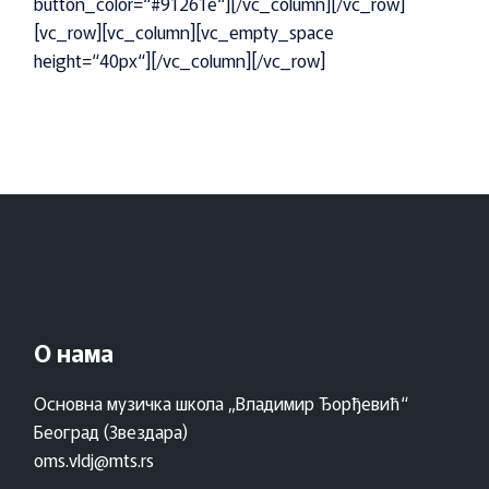
button_color=“#91261e“][/vc_column][/vc_row]
[vc_row][vc_column][vc_empty_space
height=“40px“][/vc_column][/vc_row]
О нама
Основна музичка школа „Владимир Ђорђевић“
Београд (Звездара)
oms.vldj@mts.rs