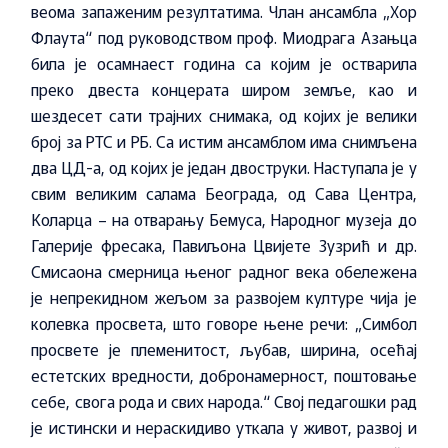
веома запаженим резултатима. Члан ансамбла „Хор
Флаута“ под руководством проф. Миодрага Азањца
била је осамнаест година са којим је остварила
преко двеста концерата широм земље, као и
шездесет сати трајних снимака, од којих је велики
број за РТС и РБ. Са истим ансамблом има снимљена
два ЦД-а, од којих је један двоструки. Наступала је у
свим великим салама Београда, од Сава Центра,
Коларца – на отварању Бемуса, Народног музеја до
Галерије фресака, Павиљона Цвијете Зузрић и др.
Смисаона смерница њеног радног века обележена
је непрекидном жељом за развојем културе чија је
колевка просвета, што говоре њене речи: „Симбол
просвете је племенитост, љубав, ширина, осећај
естетских вредности, добронамерност, поштовање
себе, свога рода и свих народа.“ Свој педагошки рад
је истински и нераскидиво уткала у живот, развој и