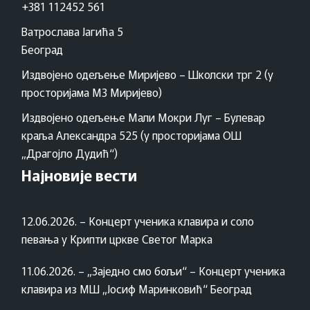
+381 112452 561
Ватрослава Јагића 5
Београд
Издвојено одељење Миријево – Школски трг 2 (у
просторијама МЗ Миријево)
Издвојено одељење Мали Мокри Луг – Булевар
краља Александра 525 (у просторијама ОШ
„Драгојло Дудић“)
Најновије вести
12.06.2026. – Концерт ученика клавира и соло
певања у Крипти цркве Светог Марка
11.06.2026. – „Заједно смо бољи“ – Концерт ученика
клавира из МШ „Јосиф Маринковић“ Београд