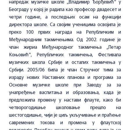
напредак музичке школе „Владимир Ђорђевић“ у
Београду у којој је радила као професор двадесет и
четри године, а последњих осам на функцији
директора школе. Са својим ученицима освојила је
преко 100 првих награда на Републичким и
Међународним такмичењима. Од 2002. године је
члан жириа Међународног такмичења „Петар
Коњовић“, Републичких такмичења, Фестивала
музичких школа Србије и осталих такмичења у
Србији. 2005/06 била је члан Стручног тима за
израду нових Наставних планова и програма за
Основне музичке школе при Заводу за за
унапређење васпитања и образовања, када је
предложила промену у настави флауте, како би
четворогодишње школовање прешло на
шестогодишње, чији је циљ укључивање и праћење
савремених токова и промена у флаутској
педагогији. Посебан акцент у свом раду дала је на