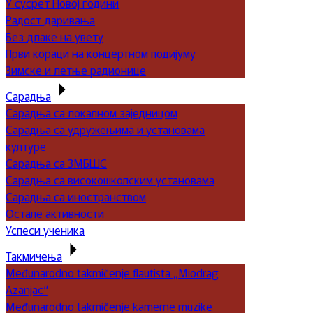
У сусрет Новој години
Радост даривања
Без длаке на увету
Први кораци на концертном подијуму
Зимске и летње радионице
Сарадња
Сарадња са локалном заједницом
Сарадња са удружењима и установама
културе
Сарадња са ЗМБШС
Сарадња са високошколским установама
Сарадња са иностранством
Остале активности
Успеси ученика
Такмичења
Međunarodno takmičenje flautista „Miodrag
Azanjac“
Međunarodno takmičenje kamerne muzike