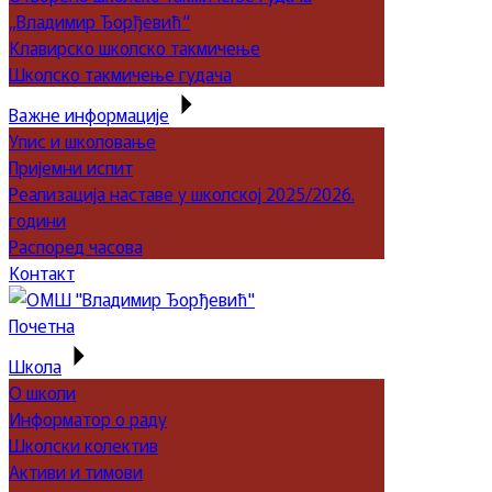
„Владимир Ђорђевић“
Клавирско школско такмичење
Школско такмичење гудача
Важне информације
Упис и школовање
Пријемни испит
Реализација наставе у школској 2025/2026.
години
Распоред часова
Контакт
Почетна
Школа
О школи
Информатор о раду
Школски колектив
Активи и тимови