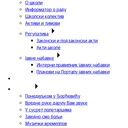
О школи
Информатор о раду
Школски колектив
Активи и тимови
Регулатива
Законски и подзаконски акти
Акти школе
Јавне набавке
Интерни правилник јавних набавки
Планови на Порталу јавних набавки
Актуелности
Пројекти
Понедељком у Ђорђевићу
Вредне руке дарују Вам звуке
У сусрет полетарцима
Заједно смо бољи
Музички времеплов