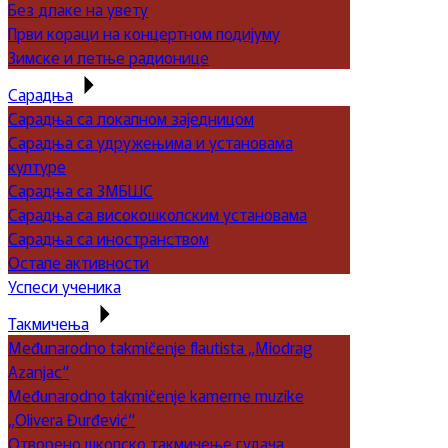
Без длаке на увету
Први кораци на концертном подијуму
Зимске и летње радионице
Сарадња
Сарадња са локалном заједницом
Сарадња са удружењима и установама
културе
Сарадња са ЗМБШС
Сарадња са високошколским установама
Сарадња са иностранством
Остале активности
Успеси ученика
Такмичења
Međunarodno takmičenje flautista „Miodrag
Azanjac“
Međunarodno takmičenje kamerne muzike
„Olivera Đurđević“
Отворено школско такмичење гудача