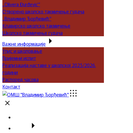
„Olivera Đurđević“
Отворено школско такмичење гудача
„Владимир Ђорђевић“
Клавирско школско такмичење
Школско такмичење гудача
Важне информације
Упис и школовање
Пријемни испит
Реализација наставе у школској 2025/2026.
години
Распоред часова
Контакт
Почетна
Школа