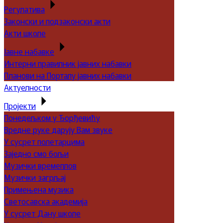
Регулатива
Законски и подзаконски акти
Акти школе
Јавне набавке
Интерни правилник јавних набавки
Планови на Порталу јавних набавки
Актуелности
Пројекти
Понедељком у Ђорђевићу
Вредне руке дарују Вам звуке
У сусрет полетарцима
Заједно смо бољи
Музички времеплов
Музички загрљај
Примењена музика
Светосавска академија
У сусрет Дану школе