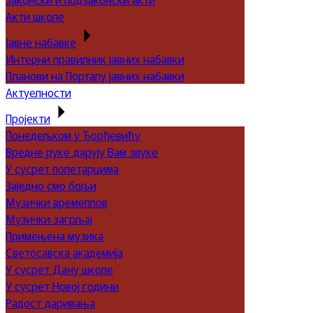
Акти школе
Јавне набавке
Интерни правилник јавних набавки
Планови на Порталу јавних набавки
Актуелности
Пројекти
Понедељком у Ђорђевићу
Вредне руке дарују Вам звуке
У сусрет полетарцима
Заједно смо бољи
Музички времеплов
Музички загрљај
Примењена музика
Светосавска академија
У сусрет Дану школе
У сусрет Новој години
Радост даривања