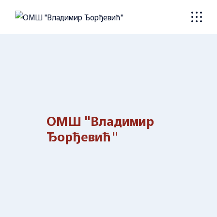
Skip
to
the
content
ОМШ "Владимир
Ђорђевић"