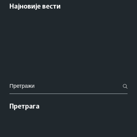
Најновије вести
Pretraži
za:
Претрага