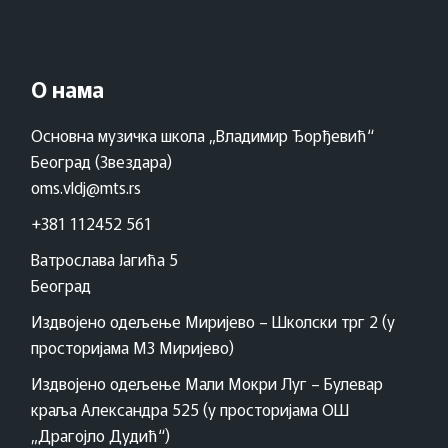
О нама
Основна музичка школа „Владимир Ђорђевић“
Београд (Звездара)
oms.vldj@mts.rs
+381 112452 561
Ватрослава Јагића 5
Београд
Издвојено одељење Миријево – Школски трг 2 (у
просторијама МЗ Миријево)
Издвојено одељење Мали Мокри Луг – Булевар
краља Александра 525 (у просторијама ОШ
„Драгојло Дудић“)