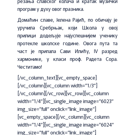
резања славског колача и кратак музички
програм у духу овог празника.
Домаћин славе, Јелена Рајић, по обичају је
уручила Сребрњак, који Школа у овој
прилици додељује најуспешнијем ученику
протекле школске године. Овога пута та
част је припала Сави Илићу, IV разред
хармонике, у класи проф. Радета Сора.
Честитамо!
[/vc_column_text][vc_empty_space]
[/vc_column][vc_column width=“1/3″]
[/vc_column][/vc_row][vc_row][vc_column
width=“1/4″][vc_single_image image=“6023″
img_size=“full“ onclick=“link_image“]
[vc_empty_space][/vc_column][vc_column
width=“1/4″][vc_single_image image=“6024″
img_size=“full“ onclick=“link_image“]