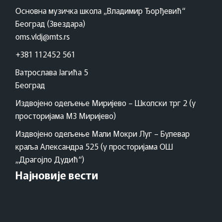
Основна музичка школа „Владимир Ђорђевић“
Београд (Звездара)
oms.vldj@mts.rs
+381 112452 561
Ватрослава Јагића 5
Београд
Издвојено одељење Миријево – Школски трг 2 (у
просторијама МЗ Миријево)
Издвојено одељење Мали Мокри Луг – Булевар
краља Александра 525 (у просторијама ОШ
„Драгојло Дудић“)
Најновије вести