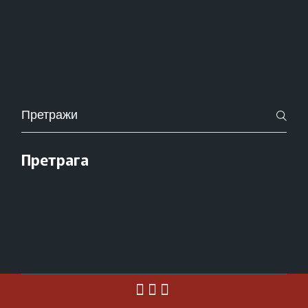
Pretraži
za:
Претрага