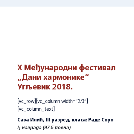
X Међународни фестивал
„Дани хармонике“
Угљевик 2018.
[vc_row][vc_column width=“2/3″]
[vc_column_text]
Сава Илић, III разред, класа: Раде Соро
I
награда (97.5 поена)
1