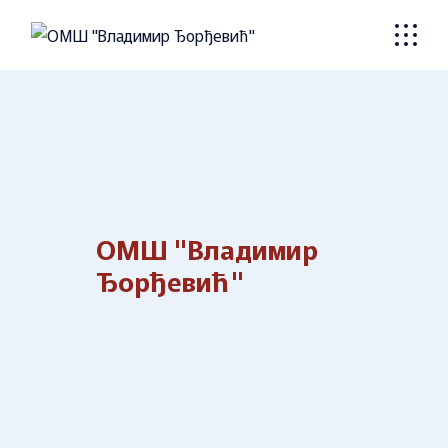
Skip
to
the
content
ОМШ "Владимир
Ђорђевић"