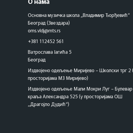
О нама
Основна музичка школа „Владимир Ђорђевић“
Београд (Звездара)
oms.vldj@mts.rs
+381 112452 561
Ватрослава Јагића 5
Београд
Издвојено одељење Миријево – Школски трг 2 
просторијама МЗ Миријево)
Издвојено одељење Мали Мокри Луг – Булевар
краља Александра 525 (у просторијама ОШ
„Драгојло Дудић“)