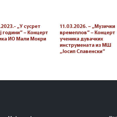
.2023.- „У сусрет
11.03.2026. – „Музички
ј години“ – Концерт
времеплов“ – Концерт
ика ИО Мали Мокри
ученика дувачких
инструмената из МШ
„Јосип Славенски“
Pret