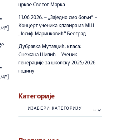
цркве Светог Марка
11.06.2026. – „Заједно смо бољи“ –
″
Концерт ученика клавира из МШ
/4″]
„Јосиф Маринковић“ Београд
ge
Дубравка Мутавџић, класа:
Снежана Шипић – Ученик
генерације за школску 2025/2026.
″
годину
/4″]
Категорије
Категорије