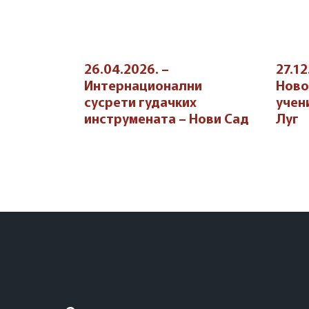
26.04.2026. –
27.12
Интернационални
Ново
сусрети гудачких
учен
инструмената – Нови Сад
Луг