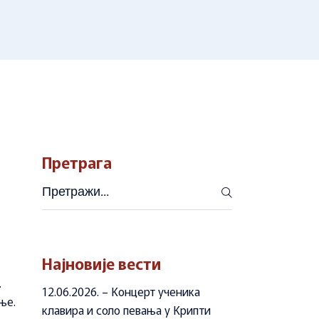
оле
онцертном
дини
адионице
у
онцертном
адионице
Претрага
Претражи
Најновије вести
.
12.06.2026. – Концерт ученика
ње.
клавира и соло певања у Крипти