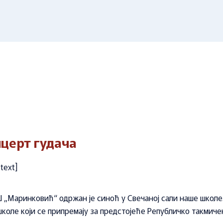
У сусрет Дану шк
Први кораци на к
подијуму
У сусрет Новој го
Зимске и летње р
Радост даривања
Без длаке на увет
Први кораци на к
подијуму
Зимске и летње р
нцерт гудача
text]
Ш „Маринковић“ одржан је синоћ у Свечаној сали наше школе
школе који се припремају за предстојеће Републичко такмиче