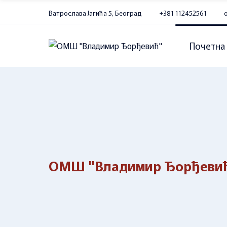
Skip
to
Ватрослава Јагића 5, Београд
+381 112452561
the
content
Почетна
ОМШ "Владимир Ђорђеви