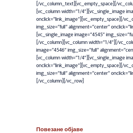
[/vc_column_text][vc_empty_space][/vc_colu
[vc_column width=“1/4″][vc_single_image ima
onclick=“link_image“][vc_empty_space][/vc_
img_size=“full“ alignment=“center“ onclick=
[vc_single_image image=“4545″ img_size=“ful
[/vc_column][vc_column width=“1/4″][/vc_co
image=“4546″ img_size=“full“ alignment=“cen
[vc_column width=“1/4″][vc_single_image ima
onclick=“link_image“][vc_empty_space][/vc_
img_size=“full“ alignment=“center“ onclick=
[/vc_column][/vc_row]
Повезане објаве