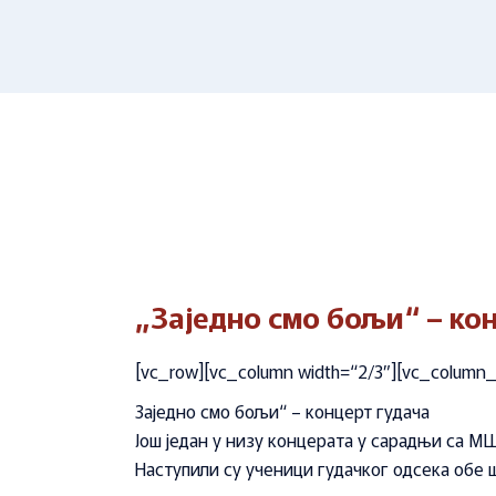
„Заједно смо бољи“ – ко
[vc_row][vc_column width=“2/3″][vc_column_
Заједно смо бољи“ – концерт гудача
Још један у низу концерата у сарадњи са М
Наступили су ученици гудачког одсека обе 