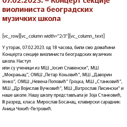
виолиниста београдских
музичких школа
[vc_row][vc_column width=“2/3″][vc_column_text]
У уторак, 07.02.2023. од 18 часова, били смо домаћини
Концерта секције виолиниста београдских музичких
школа. Наступ
или су ученици из МШ „Јосип Славенски“, МШ
„Мокрањац“, ОМШ „Петар Коњовић“, МШ „Даворин
Јенко“, ОМШ „Невена Поповић“ Гроцка, МШ „Станковић“,
МШ „Др Војислав Вучковић“, МШ „Ватрослав Лисински“ и
наше школе. Нашу школу представљала је Зоја Станковић,
III разред, класа: Мирослав Босанац, клавирски сарадник:
Аница Чокић-Петровић.