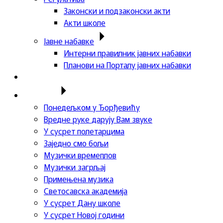
Законски и подзаконски акти
Акти школе
Јавне набавке
Интерни правилник јавних набавки
Планови на Порталу јавних набавки
Актуелности
Пројекти
Понедељком у Ђорђевићу
Вредне руке дарују Вам звуке
У сусрет полетарцима
Заједно смо бољи
Музички времеплов
Музички загрљај
Примењена музика
Светосавска академија
У сусрет Дану школе
У сусрет Новој години