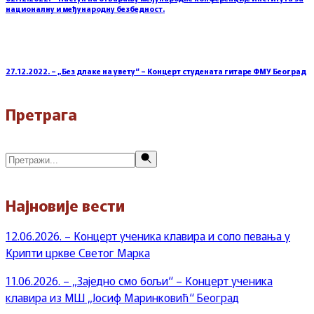
националну и међународну безбедност.
27.12.2022. – „Без длаке на увету“ – Концерт студената гитаре ФМУ Београд
Претрага
Претражи
Најновије вести
12.06.2026. – Концерт ученика клавира и соло певања у
Крипти цркве Светог Марка
11.06.2026. – „Заједно смо бољи“ – Концерт ученика
клавира из МШ „Јосиф Маринковић“ Београд