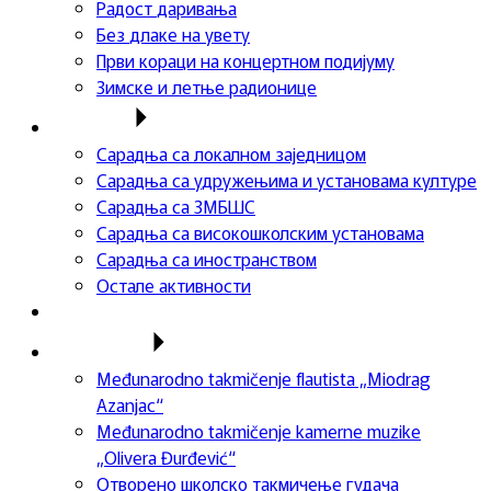
Радост даривања
Без длаке на увету
Први кораци на концертном подијуму
Зимске и летње радионице
Сарадња
Сарадња са локалном заједницом
Сарадња са удружењима и установама културе
Сарадња са ЗМБШС
Сарадња са високошколским установама
Сарадња са иностранством
Остале активности
Успеси ученика
Такмичења
Međunarodno takmičenje flautista „Miodrag
Azanjac“
Međunarodno takmičenje kamerne muzike
„Olivera Đurđević“
Отворено школско такмичење гудача