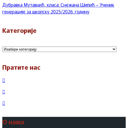
Дубравка Мутавџић, класа: Снежана Шипић – Ученик
генерације за школску 2025/2026. годину
Категорије
Категорије
Пратите нас
О нама