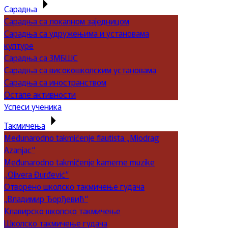
Сарадња
Сарадња са локалном заједницом
Сарадња са удружењима и установама
културе
Сарадња са ЗМБШС
Сарадња са високошколским установама
Сарадња са иностранством
Остале активности
Успеси ученика
Такмичења
Međunarodno takmičenje flautista „Miodrag
Azanjac“
Međunarodno takmičenje kamerne muzike
„Olivera Đurđević“
Отворено школско такмичење гудача
„Владимир Ђорђевић“
Клавирско школско такмичење
Школско такмичење гудача