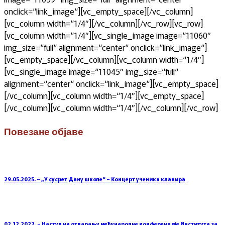
onclick=“link_image“][vc_empty_space][/vc_column]
[vc_column width=“1/4″][/vc_column][/vc_row][vc_row]
[vc_column width=“1/4″][vc_single_image image=“11060″
img_size=“full“ alignment=“center“ onclick=“link_image“]
[vc_empty_space][/vc_column][vc_column width=“1/4″]
[vc_single_image image=“11045″ img_size=“full“
alignment=“center“ onclick=“link_image“][vc_empty_space]
[/vc_column][vc_column width=“1/4″][vc_empty_space]
[/vc_column][vc_column width=“1/4″][/vc_column][/vc_row]
Повезане објаве
29.05.2025. – „У сусрет Дану школе“ – Концерт ученика клавира
02.12.2022. – Наступ на отварању међународне конференције Института за