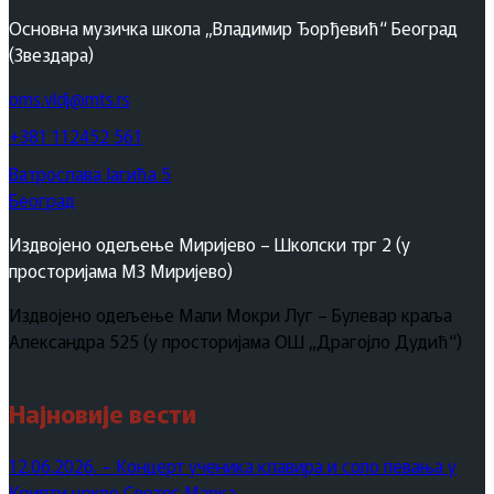
Основна музичка школа „Владимир Ђорђевић“ Београд
(Звездара)
oms.vldj@mts.rs
+381 112452 561
Ватрослава Јагића 5
Београд
Издвојено одељење Миријево – Школски трг 2 (у
просторијама МЗ Миријево)
Издвојено одељење Мали Мокри Луг – Булевар краља
Александра 525 (у просторијама ОШ „Драгојло Дудић“)
Најновије вести
12.06.2026. – Концерт ученика клавира и соло певања у
Крипти цркве Светог Марка