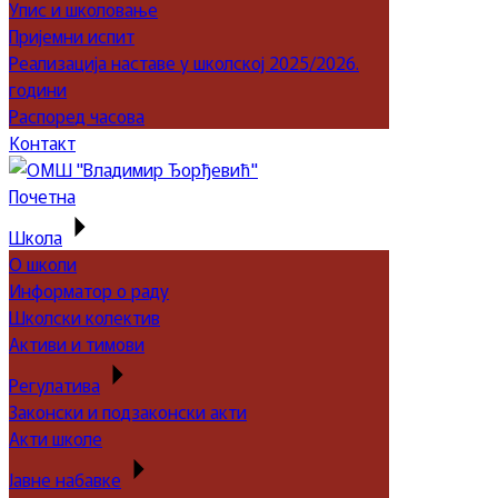
Упис и школовање
Пријемни испит
Реализација наставе у школској 2025/2026.
години
Распоред часова
Контакт
Почетна
Школа
О школи
Информатор о раду
Школски колектив
Активи и тимови
Регулатива
Законски и подзаконски акти
Акти школе
Јавне набавке