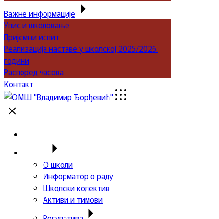
Важне информације
Упис и школовање
Пријемни испит
Реализација наставе у школској 2025/2026.
години
Распоред часова
Контакт
Почетна
Школа
О школи
Информатор о раду
Школски колектив
Активи и тимови
Регулатива