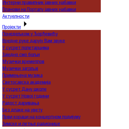
Интерни правилник јавних набавки
Планови на Порталу јавних набавки
Актуелности
Пројекти
Понедељком у Ђорђевићу
Вредне руке дарују Вам звуке
У сусрет полетарцима
Заједно смо бољи
Музички времеплов
Музички загрљај
Примењена музика
Светосавска академија
У сусрет Дану школе
У сусрет Новој години
Радост даривања
Без длаке на увету
Први кораци на концертном подијуму
Зимске и летње радионице