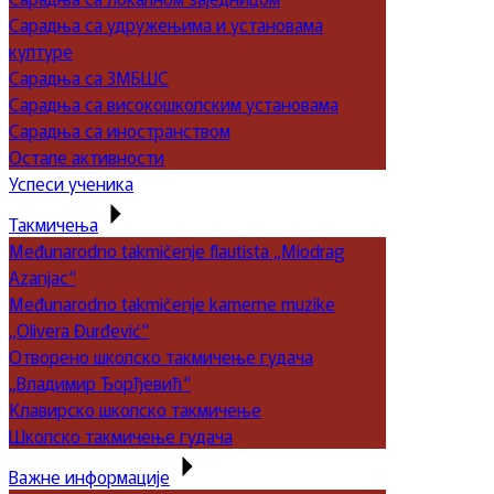
Сарадња са удружењима и установама
културе
Сарадња са ЗМБШС
Сарадња са високошколским установама
Сарадња са иностранством
Остале активности
Успеси ученика
Такмичења
Međunarodno takmičenje flautista „Miodrag
Azanjac“
Međunarodno takmičenje kamerne muzike
„Olivera Đurđević“
Отворено школско такмичење гудача
„Владимир Ђорђевић“
Клавирско школско такмичење
Школско такмичење гудача
Важне информације