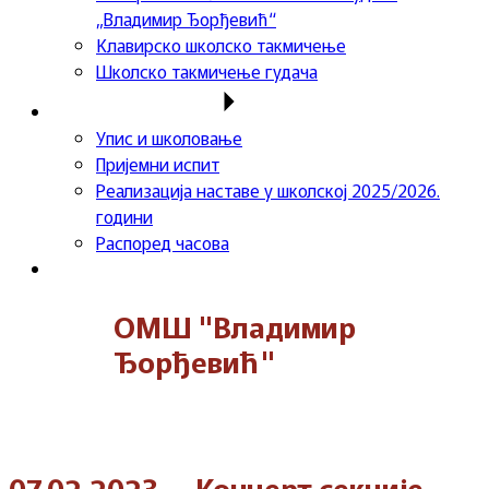
„Владимир Ђорђевић“
Клавирско школско такмичење
Школско такмичење гудача
Важне информације
Упис и школовање
Пријемни испит
Реализација наставе у школској 2025/2026.
години
Распоред часова
Контакт
ОМШ "Владимир
Ђорђевић"
07.02.2023. – Концерт секције