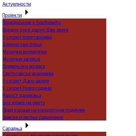
Актуелности
Пројекти
Понедељком у Ђорђевићу
Вредне руке дарују Вам звуке
У сусрет полетарцима
Заједно смо бољи
Музички времеплов
Музички загрљај
Примењена музика
Светосавска академија
У сусрет Дану школе
У сусрет Новој години
Радост даривања
Без длаке на увету
Први кораци на концертном подијуму
Зимске и летње радионице
Сарадња
Сарадња са локалном заједницом