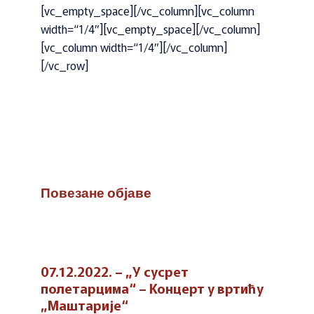
[vc_empty_space][/vc_column][vc_column
width=“1/4″][vc_empty_space][/vc_column]
[vc_column width=“1/4″][/vc_column]
[/vc_row]
Повезане објаве
07.12.2022. – „У сусрет
полетарцима“ – Концерт у вртићу
„Маштарије“