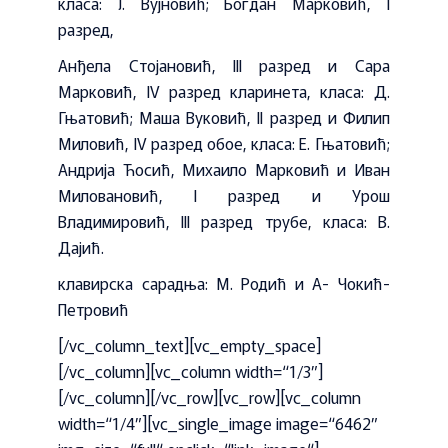
класа: Ј. Вујновић; Богдан Марковић, I
разред,
Анђела Стојановић, III разред и Сара
Марковић, IV разред кларинета, класа: Д.
Гњатовић; Маша Вуковић, II разред и Филип
Миловић, IV разред обое, класа: Е. Гњатовић;
Андрија Ћосић, Михаило Марковић и Иван
Миловановић, I разред и Урош
Владимировић, III разред трубе, класа: В.
Дајић.
клавирска сарадња: М. Родић и А- Чокић-
Петровић
[/vc_column_text][vc_empty_space]
[/vc_column][vc_column width=“1/3″]
[/vc_column][/vc_row][vc_row][vc_column
width=“1/4″][vc_single_image image=“6462″