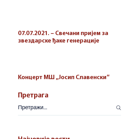
07.07.2021. – Свечани пријем за
звездарске ђаке генерације
Концерт МШ „Јосип Славенски“
Претрага
Претражи
Најновије вести