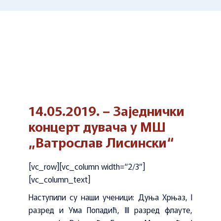
14.05.2019. – Заједнички
концерт дувача у МШ
„Ватрослав Лисински“
[vc_row][vc_column width=“2/3″]
[vc_column_text]
Наступили су наши ученици: Дуња Хрњаз, I
разред и Ума Попадић, III разред флауте,