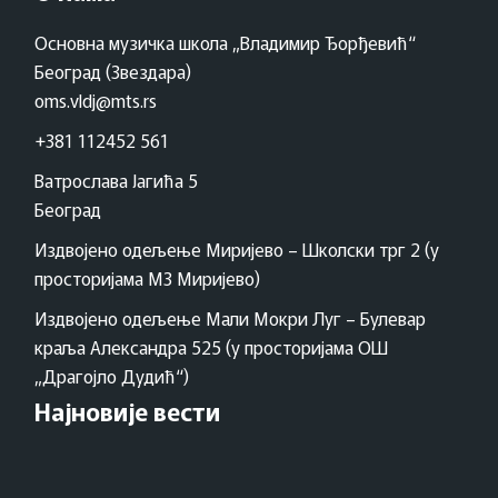
Основна музичка школа „Владимир Ђорђевић“
Београд (Звездара)
oms.vldj@mts.rs
+381 112452 561
Ватрослава Јагића 5
Београд
Издвојено одељење Миријево – Школски трг 2 (у
просторијама МЗ Миријево)
Издвојено одељење Мали Мокри Луг – Булевар
краља Александра 525 (у просторијама ОШ
„Драгојло Дудић“)
Најновије вести