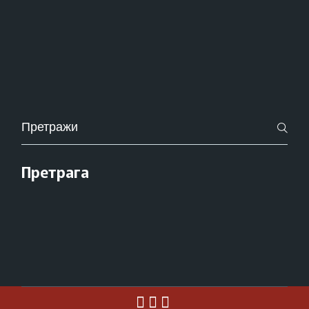
Pretraži
za:
Претрага