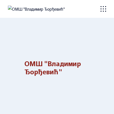
Skip
to
the
content
ОМШ "Владимир
Ђорђевић"