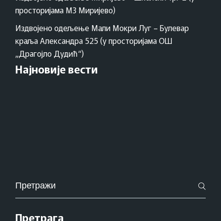
просторијама МЗ Миријево)
Издвојено одељење Мали Мокри Луг – Булевар
краља Александра 525 (у просторијама ОШ
„Драгојло Дудић“)
Најновије вести
Pretraži
za:
Претрага