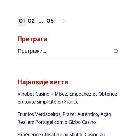
Пагинација
01
02
…
05
чланака
Претрага
Претражи
Најновије вести
Vibebet Casino – Misez, Empochez et Obtenez
en toute simplicité en France
Triunfos Verdadeiros, Prazer Autêntico, Ação
Real em Portugal com o Gizbo Casino
Expérience utilisateur au Shuffle Casino au