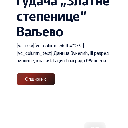
степенице“
Ваљево
[vc_row][vc_column width=“2/3″]
[vc_column_text] Даница Вукелић, III разред
виолине, класа: Ј. Гацин I награда (99 поена
Опширније