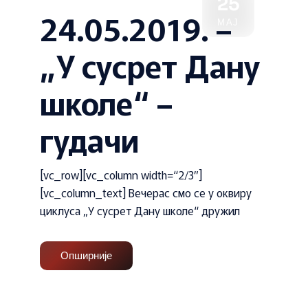
25
24.05.2019. –
МАЈ
„У сусрет Дану
школе“ –
гудачи
[vc_row][vc_column width=“2/3″]
[vc_column_text] Вечерас смо се у оквиру
циклуса „У сусрет Дану школе“ дружил
Опширније