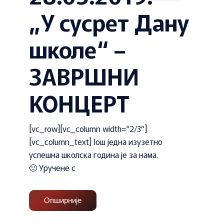
„У сусрет Дану
школе“ –
ЗАВРШНИ
КОНЦЕРТ
[vc_row][vc_column width=“2/3″]
[vc_column_text] Још једна изузетно
успешна школска година је за нама.
🙂 Уручене с
Опширније