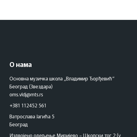
О нама
Основна музичка школа „Владимир Ђорђевић“
Београд (Звездара)
oms.vldj@mts.rs
+381 112452 561
Ватрослава Јагића 5
Београд
Издвојено одељење Миријево – Школски трг 2 (у