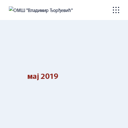
Skip
to
the
content
мај 2019