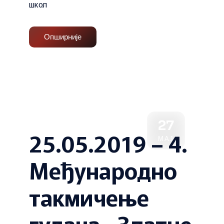
школ
Опширније
27
25.05.2019 – 4.
МАЈ
Међународно
такмичење
гудача „Златне