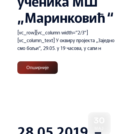
ученика МШ
„Маринковић“
[vc_row][vc_column width=“2/3″]
[vc_column_text] У оквиру пројекта „Заједно
смо бољи“, 29.05. у 19 часова, у сали н
Опширније
30
28.05.2019. –
МАЈ