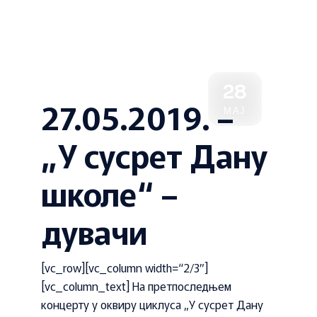
28
27.05.2019. –
МАЈ
„У сусрет Дану
школе“ –
дувачи
[vc_row][vc_column width=“2/3″]
[vc_column_text] На претпоследњем
концерту у оквиру циклуса „У сусрет Дану