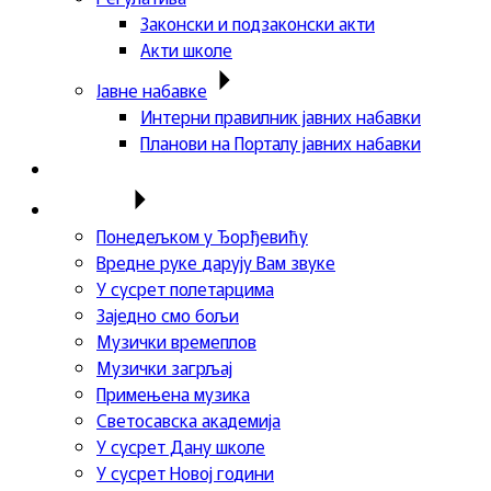
Законски и подзаконски акти
Акти школе
Јавне набавке
Интерни правилник јавних набавки
Планови на Порталу јавних набавки
Актуелности
Пројекти
Понедељком у Ђорђевићу
Вредне руке дарују Вам звуке
У сусрет полетарцима
Заједно смо бољи
Музички времеплов
Музички загрљај
Примењена музика
Светосавска академија
У сусрет Дану школе
У сусрет Новој години