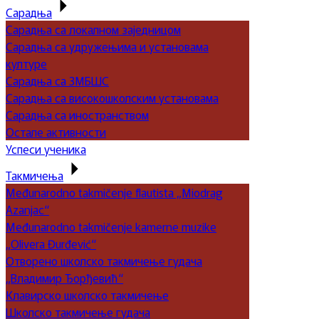
Сарадња
Сарадња са локалном заједницом
Сарадња са удружењима и установама
културе
Сарадња са ЗМБШС
Сарадња са високошколским установама
Сарадња са иностранством
Остале активности
Успеси ученика
Такмичења
Međunarodno takmičenje flautista „Miodrag
Azanjac“
Međunarodno takmičenje kamerne muzike
„Olivera Đurđević“
Отворено школско такмичење гудача
„Владимир Ђорђевић“
Клавирско школско такмичење
Школско такмичење гудача