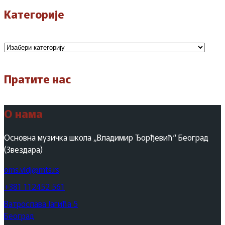
Категорије
Категорије
Пратите нас
О нама
Основна музичка школа „Владимир Ђорђевић“ Београд
(Звездара)
oms.vldj@mts.rs
+381 112452 561
Ватрослава Јагића 5
Београд