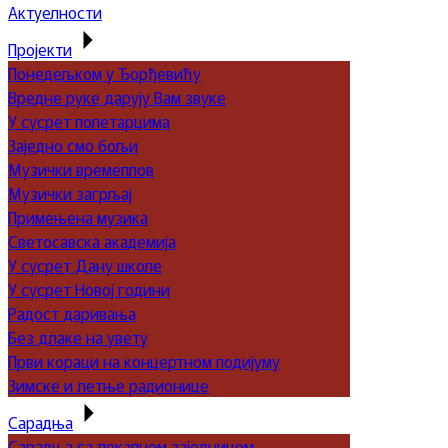
Актуелности
Пројекти
Понедељком у Ђорђевићу
Вредне руке дарују Вам звуке
У сусрет полетарцима
Заједно смо бољи
Музички времеплов
Музички загрљај
Примењена музика
Светосавска академија
У сусрет Дану школе
У сусрет Новој години
Радост даривања
Без длаке на увету
Први кораци на концертном подијуму
Зимске и летње радионице
Сарадња
Сарадња са локалном заједницом