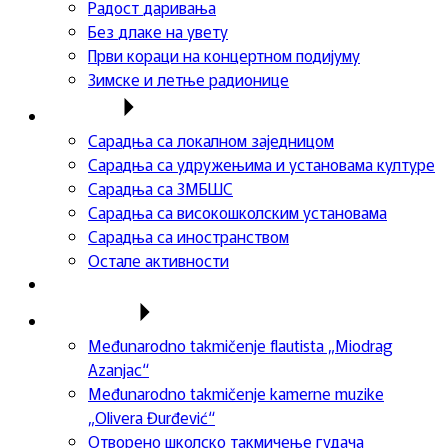
Радост даривања
Без длаке на увету
Први кораци на концертном подијуму
Зимске и летње радионице
Сарадња
Сарадња са локалном заједницом
Сарадња са удружењима и установама културе
Сарадња са ЗМБШС
Сарадња са високошколским установама
Сарадња са иностранством
Остале активности
Успеси ученика
Такмичења
Međunarodno takmičenje flautista „Miodrag
Azanjac“
Međunarodno takmičenje kamerne muzike
„Olivera Đurđević“
Отворено школско такмичење гудача