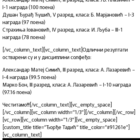
I-1 награда (100 поена)
Душан Ђурађ Ћушић, V разред, класа: Б. Марјановић – I-3
награда (97 поена)
Страхиња Јовановић, IV разред, класа: И. Љуба – III-1
награда (78 поена)
[/vc_column_text][vc_column_text]Одлични резултати
остварени су и у дисциплини солфеђо:
Александар Матеј Симић, III разред, класа: А. Лазаревић –
I-4 награда (99.5 поена)
Марко Бон, III разред, класа: А. Лазаревић – I-10 награда
(97.16 поена)
Честитамо!!![/vc_column_text][vc_empty_space]
[/vc_column][vc_column width=“1/3″][/vc_column][/vc_row]
[vc_row][vc_column width=“1/3″][vc_empty_space]
[custom_title title=“Ђорђе Тадић“ title_color=“#91261e“]
[vc_column_text]