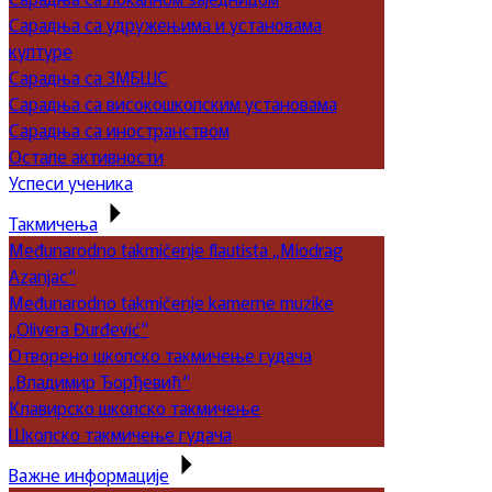
Сарадња са удружењима и установама
културе
Сарадња са ЗМБШС
Сарадња са високошколским установама
Сарадња са иностранством
Остале активности
Успеси ученика
Такмичења
Međunarodno takmičenje flautista „Miodrag
Azanjac“
Međunarodno takmičenje kamerne muzike
„Olivera Đurđević“
Отворено школско такмичење гудача
„Владимир Ђорђевић“
Клавирско школско такмичење
Школско такмичење гудача
Важне информације