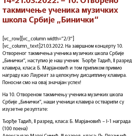
такмичење ученика музичких
школа Србије „Бинички“
[vc_row][vc_column width=“2/3″]
[vc_column_text]21.03.2022. На завршном концерту 10.
Отвореног такмичења ученика музичких школа Србије
„Бинички“, наступио је наш ученик Ђорђе Тадић, II разред
клавира, класа: Б. Марјановић и том приликом примио
награду као Лауреат за целокупну дисциплину клавира.
Поносни смо на овај значајан успех!
На 10. Отвореном такмичењу ученика музичких школа
Србије „Бинички“, наши ученици клавира остварили су
изузетне резултате:
Ђорђе Тадић, II разред, класа: Б. Марјановић – I-1 награда
(100 поена)
Александар Матеј Симић, III разред, класа: Љ. Плазинић –