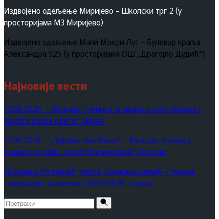
Издвојено одељење Миријево – Школски трг 2 (у
просторијама МЗ Миријево)
Издвојено одељење Мали Мокри Луг – Булевар краља
Александра 525 (у просторијама ОШ „Драгојло Дудић“)
Најновије вести
12.06.2026. – Концерт ученика клавира и соло певања у
Крипти цркве Светог Марка
11.06.2026. – „Заједно смо бољи“ – Концерт ученика
клавира из МШ „Јосиф Маринковић“ Београд
Дубравка Мутавџић, класа: Снежана Шипић – Ученик
генерације за школску 2025/2026. годину
Pretraži
za: