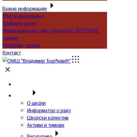
Важне информације
Упис и школовање
Пријемни испит
Реализација наставе у школској 2025/2026.
години
Распоред часова
Контакт
Почетна
Школа
О школи
Информатор о раду
Школски колектив
Активи и тимови
Регулатива