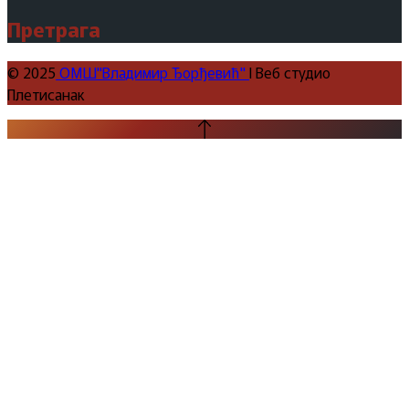
Претрага
© 2025
ОМШ"Владимир Ђорђевић"
I Веб студио
Плетисанак