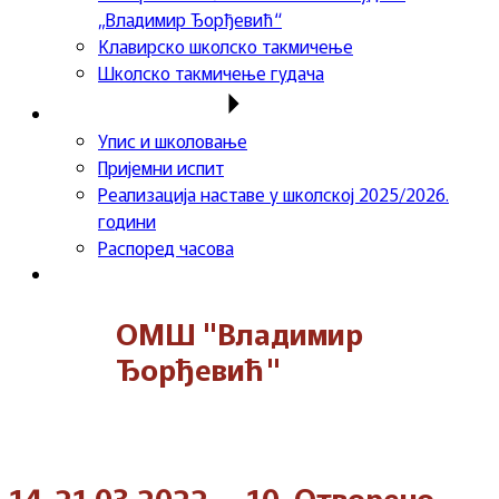
„Владимир Ђорђевић“
Клавирско школско такмичење
Школско такмичење гудача
Важне информације
Упис и школовање
Пријемни испит
Реализација наставе у школској 2025/2026.
години
Распоред часова
Контакт
ОМШ "Владимир
Ђорђевић"
14-21.03.2022. – 10. Отворено