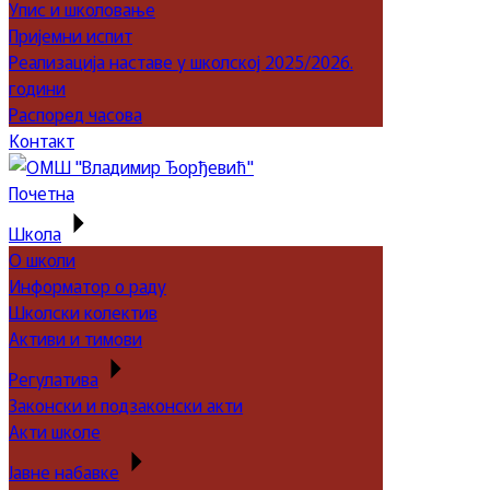
Упис и школовање
Пријемни испит
Реализација наставе у школској 2025/2026.
години
Распоред часова
Контакт
Почетна
Школа
О школи
Информатор о раду
Школски колектив
Активи и тимови
Регулатива
Законски и подзаконски акти
Акти школе
Јавне набавке