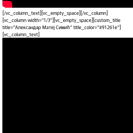
[/vc_column_text][vc_empty_space][/vc_column]
[vc_column width=“1/3″][vc_empty_space][custom_title
title=“Александар Матеј Симић“ title_color=“#91261e“]
[vc_column_text]