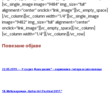
[vc_single_image image=“9484″ img_size=“full“
alignment=“center“ onclick=“link_image“][vc_empty_space]
[/vc_column][vc_column width=“1/4″][vc_single_image
image=“9482″ img_size=“full“ alignment=“center“
onclick=“link_image“][vc_empty_space][/vc_column]
[vc_column width=“1/4″][/vc_column][/vc_row]
Повезане објаве
22.05.2019. – „У сусрет Дану школе“ – хармоника, гитара и соло певање
18. Међународни „Guitar Art Festival 2017.“