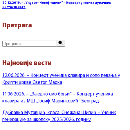
20.12.2019. – „У сусрет Новој години“ – Концерт ученика дувачких
инструмената
Претрага
Претражи
Најновије вести
12.06.2026. – Концерт ученика клавира и соло певања у
Крипти цркве Светог Марка
11.06.2026. – „Заједно смо бољи“ – Концерт ученика
клавира из МШ „Јосиф Маринковић“ Београд
Дубравка Мутавџић, класа: Снежана Шипић – Ученик
генерације за школску 2025/2026. годину