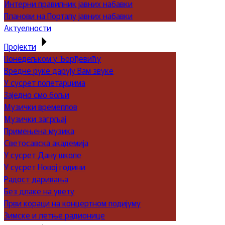
Интерни правилник јавних набавки
Планови на Порталу јавних набавки
Актуелности
Пројекти
Понедељком у Ђорђевићу
Вредне руке дарују Вам звуке
У сусрет полетарцима
Заједно смо бољи
Музички времеплов
Музички загрљај
Примењена музика
Светосавска академија
У сусрет Дану школе
У сусрет Новој години
Радост даривања
Без длаке на увету
Први кораци на концертном подијуму
Зимске и летње радионице