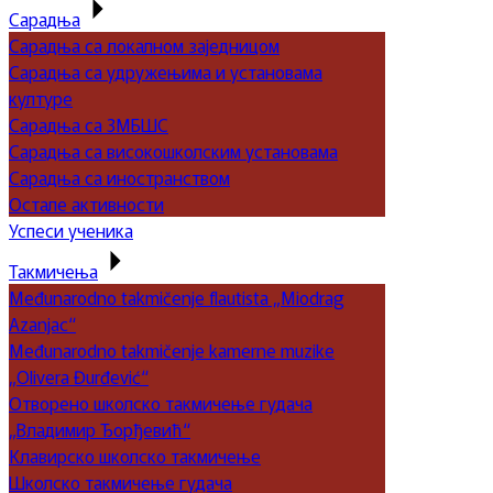
Сарадња
Сарадња са локалном заједницом
Сарадња са удружењима и установама
културе
Сарадња са ЗМБШС
Сарадња са високошколским установама
Сарадња са иностранством
Остале активности
Успеси ученика
Такмичења
Međunarodno takmičenje flautista „Miodrag
Azanjac“
Međunarodno takmičenje kamerne muzike
„Olivera Đurđević“
Отворено школско такмичење гудача
„Владимир Ђорђевић“
Клавирско школско такмичење
Школско такмичење гудача