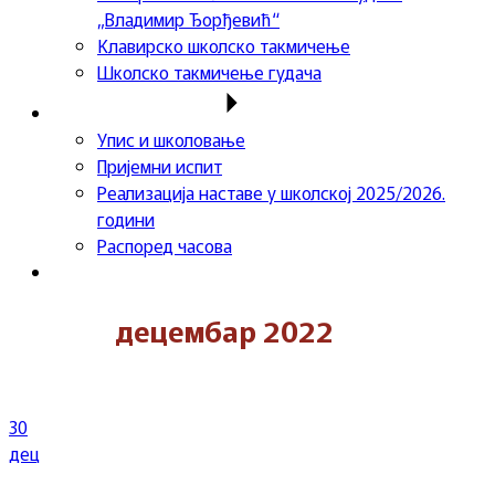
„Владимир Ђорђевић“
Клавирско школско такмичење
Школско такмичење гудача
Важне информације
Упис и школовање
Пријемни испит
Реализација наставе у школској 2025/2026.
години
Распоред часова
Контакт
децембар 2022
30
дец