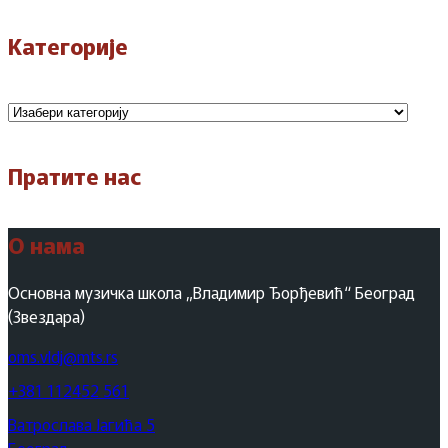
Категорије
Категорије
Пратите нас
О нама
Основна музичка школа „Владимир Ђорђевић“ Београд
(Звездара)
oms.vldj@mts.rs
+381 112452 561
Ватрослава Јагића 5
Београд