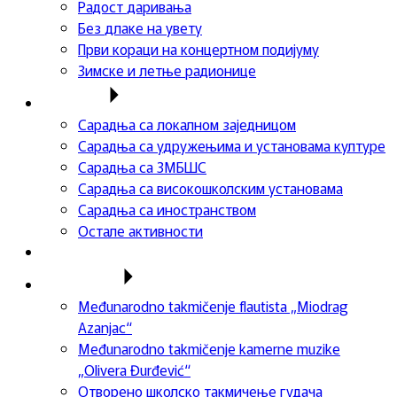
Радост даривања
Без длаке на увету
Први кораци на концертном подијуму
Зимске и летње радионице
Сарадња
Сарадња са локалном заједницом
Сарадња са удружењима и установама културе
Сарадња са ЗМБШС
Сарадња са високошколским установама
Сарадња са иностранством
Остале активности
Успеси ученика
Такмичења
Međunarodno takmičenje flautista „Miodrag
Azanjac“
Međunarodno takmičenje kamerne muzike
„Olivera Đurđević“
Отворено школско такмичење гудача