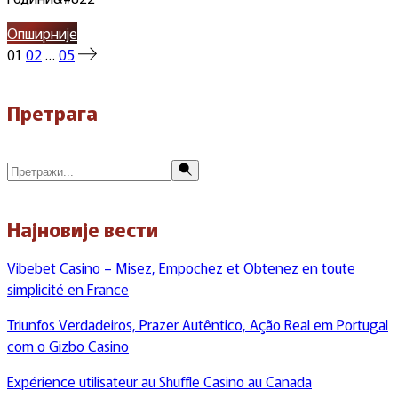
Опширније
Пагинација
01
02
…
05
чланака
Претрага
Претражи
Најновије вести
Vibebet Casino – Misez, Empochez et Obtenez en toute
simplicité en France
Triunfos Verdadeiros, Prazer Autêntico, Ação Real em Portugal
com o Gizbo Casino
Expérience utilisateur au Shuffle Casino au Canada