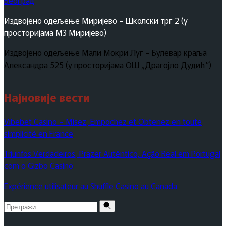
Издвојено одељење Миријево – Школски трг 2 (у
просторијама МЗ Миријево)
Издвојено одељење Мали Мокри Луг – Булевар краља
Александра 525 (у просторијама ОШ „Драгојло Дудић“)
Најновије вести
Vibebet Casino – Misez, Empochez et Obtenez en toute
simplicité en France
Triunfos Verdadeiros, Prazer Autêntico, Ação Real em Portugal
com o Gizbo Casino
Expérience utilisateur au Shuffle Casino au Canada
Pretraži
za: