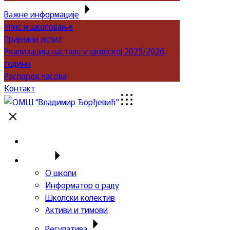
Важне информације
Упис и школовање
Пријемни испит
Реализација наставе у школској 2025/2026.
години
Распоред часова
Контакт
Почетна
Школа
О школи
Информатор о раду
Школски колектив
Активи и тимови
Регулатива