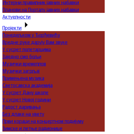
Интерни правилник јавних набавки
Планови на Порталу јавних набавки
Актуелности
Пројекти
Понедељком у Ђорђевићу
Вредне руке дарују Вам звуке
У сусрет полетарцима
Заједно смо бољи
Музички времеплов
Музички загрљај
Примењена музика
Светосавска академија
У сусрет Дану школе
У сусрет Новој години
Радост даривања
Без длаке на увету
Први кораци на концертном подијуму
Зимске и летње радионице