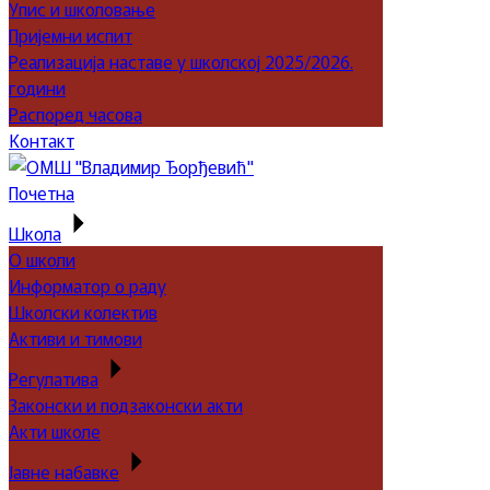
Упис и школовање
Пријемни испит
Реализација наставе у школској 2025/2026.
години
Распоред часова
Контакт
Почетна
Школа
О школи
Информатор о раду
Школски колектив
Активи и тимови
Регулатива
Законски и подзаконски акти
Акти школе
Јавне набавке