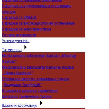
Сарадња са удружењима и установама
културе
Сарадња са ЗМБШС
Сарадња са високошколским установама
Сарадња са иностранством
Остале активности
Успеси ученика
Такмичења
Međunarodno takmičenje flautista „Miodrag
Azanjac“
Međunarodno takmičenje kamerne muzike
„Olivera Đurđević“
Отворено школско такмичење гудача
„Владимир Ђорђевић“
Клавирско школско такмичење
Школско такмичење гудача
Важне информације