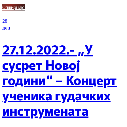
Опширније
28
дец
27.12.2022.- „У
сусрет Новој
години“ – Концерт
ученика гудачких
инструмената