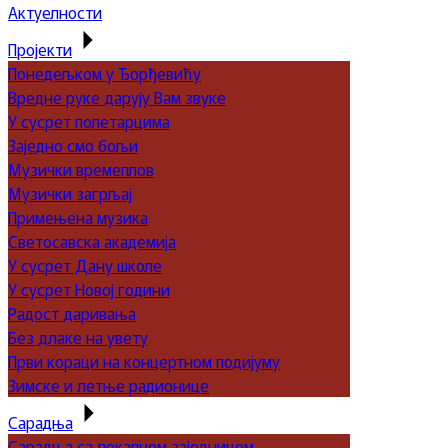
Актуелности
Пројекти
Понедељком у Ђорђевићу
Вредне руке дарују Вам звуке
У сусрет полетарцима
Заједно смо бољи
Музички времеплов
Музички загрљај
Примењена музика
Светосавска академија
У сусрет Дану школе
У сусрет Новој години
Радост даривања
Без длаке на увету
Први кораци на концертном подијуму
Зимске и летње радионице
Сарадња
Сарадња са локалном заједницом