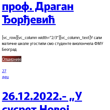
проф. Драган
Ђорђевић
[vc_row][vc_column width=“2/3″][vc_column_text]У сали
матичне школе угостили смо студенте виолончела ФМУ
Београд
Опширније
27
дец
26.12.2022.- „У
сусрет Новој