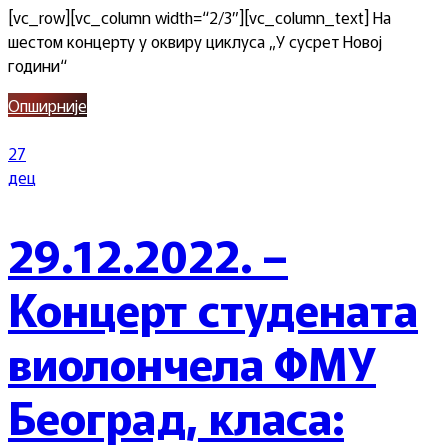
[vc_row][vc_column width=“2/3″][vc_column_text] На
шестом концерту у оквиру циклуса „У сусрет Новој
години“
Опширније
27
дец
29.12.2022. –
Концерт студената
виолончела ФМУ
Београд, класа: