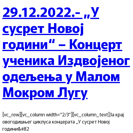
29.12.2022.- „У
сусрет Новој
години“ – Концерт
ученика Издвојеног
одељења у Малом
Мокром Лугу
[vc_row][vc_column width=“2/3″][vc_column_text]За крај
овогодишњег циклуса концерата „У сусрет Новој
години&#82