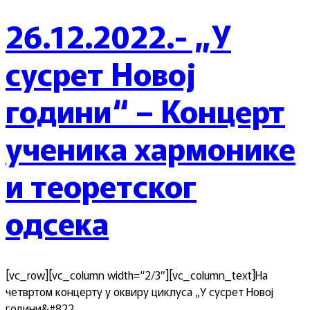
26.12.2022.- „У
сусрет Новој
години“ – Концерт
ученика хармонике
и теоретског
одсека
[vc_row][vc_column width=“2/3″][vc_column_text]На
четвртом концерту у оквиру циклуса „У сусрет Новој
години&#822