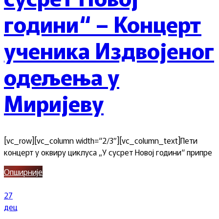
години“ – Концерт
ученика Издвојеног
одељења у
Миријеву
[vc_row][vc_column width=“2/3″][vc_column_text]Пети
концерт у оквиру циклуса „У сусрет Новој години“ припре
Опширније
27
дец