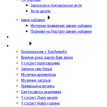
Законски и подзаконски акти
Акти школе
Јавне набавке
Интерни правилник јавних набавки
Планови на Порталу јавних набавки
Актуелности
Пројекти
Понедељком у Ђорђевићу
Вредне руке дарују Вам звуке
У сусрет полетарцима
Заједно смо бољи
Музички времеплов
Музички загрљај
Примењена музика
Светосавска академија
У сусрет Дану школе
У сусрет Новој години