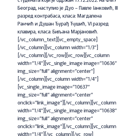
Београд, наступио је Дуо – Павле Јанковић, III
разред контрабаса, класа: Магдалена
Ранчић и Душан Ђурађ Ћушић, VI разред
клавира, класа: Биљана Марјановић.
[/vc_column_text][vc_empty_space]
[/vc_column][vc_column width=“1/3″]
[/vc_column][/vc_row][vc_row][vc_column
width=“1/4″][vc_single_image image=“10636″
img_size=“full“ alignment=“center“]
[/vc_column][vc_column width=“1/4″]
[vc_single_image image=“10637″
img_size=“full“ alignment=“center“
onclick=“link_image“][/vc_column][vc_column
width=“1/4″][vc_single_image image=“10638″
img_size=“full“ alignment=“center“
onclick=“link_image“][/vc_column][vc_column
width=“1/4″][/vc_column][/vc_row]