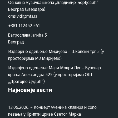
Основна музичка школа „Владимир Ђорђевић“
Београд (Звездара)
oms.vldj@mts.rs
+381 112452 561
Ватрослава Јагића 5
Београд
Издвојено одељење Миријево – Школски трг 2 (у
просторијама МЗ Миријево)
Издвојено одељење Мали Мокри Луг – Булевар
краља Александра 525 (у просторијама ОШ
„Драгојло Дудић“)
Најновије вести
12.06.2026. – Концерт ученика клавира и соло
певања у Крипти цркве Светог Марка