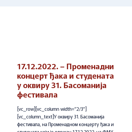
17.12.2022. – Променадни
концерт ђака и студената
у оквиру 31. Басоманија
фестивала
[vc_row][vc_column width=“2/3″]
[vc_column_text]У оквиру 31. Басоманија
фестивала, на Променадном концерту ђака и
студената који је одржан 17.12.2022. на ФМУ