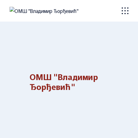
Skip
to
the
content
ОМШ "Владимир
Ђорђевић"