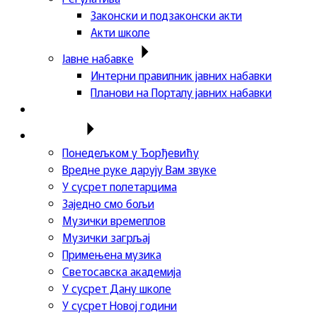
Законски и подзаконски акти
Акти школе
Јавне набавке
Интерни правилник јавних набавки
Планови на Порталу јавних набавки
Актуелности
Пројекти
Понедељком у Ђорђевићу
Вредне руке дарују Вам звуке
У сусрет полетарцима
Заједно смо бољи
Музички времеплов
Музички загрљај
Примењена музика
Светосавска академија
У сусрет Дану школе
У сусрет Новој години