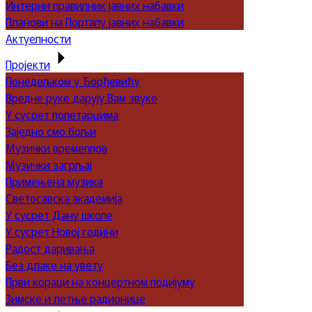
Интерни правилник јавних набавки
Планови на Порталу јавних набавки
Актуелности
Пројекти
Понедељком у Ђорђевићу
Вредне руке дарују Вам звуке
У сусрет полетарцима
Заједно смо бољи
Музички времеплов
Музички загрљај
Примењена музика
Светосавска академија
У сусрет Дану школе
У сусрет Новој години
Радост даривања
Без длаке на увету
Први кораци на концертном подијуму
Зимске и летње радионице