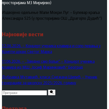
просторијама МЗ Миријево)
Издвојено одељење Мали Мокри Луг – Булевар краља
Александра 525 (у просторијама ОШ „Драгојло Дудић“)
Најновије вести
12.06.2026. – Концерт ученика клавира и соло певања у
Крипти цркве Светог Марка
11.06.2026. – „Заједно смо бољи“ – Концерт ученика
клавира из МШ „Јосиф Маринковић“ Београд
Дубравка Мутавџић, класа: Снежана Шипић – Ученик
генерације за школску 2025/2026. годину
Pretraži
za:
Претрага