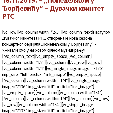
Ђорђевићу“ – Дувачки квинтет
РТС
[vc_row][vc_column width=“2/3″][vc_column_text]Наступом
Дувачког квинтета РТС, отворена je нова сезона
концертног серијала „Понедељком у Ђорђевићу“ –
Уживали смо у њиховом сјајном музицирању!
[/vc_column_text][vc_empty_space][/vc_column]
[vc_column width=“1/3″][/vc_column][/vc_row][vc_row]
[vc_column width=“1/4″][vc_single_image image=“7135″
img_size=“full“ onclick=“link_image“][vc_empty_space]
[/vc_column][vc_column width=“1/4″][vc_single_image
image=“7136″ img_size=“full“ onclick=“link_image“]
[vc_empty_space][/vc_column][vc_column width=“1/4″]
[/vc_column][vc_column width=“1/4″][/vc_column][/vc_row]
[vc_row][vc_column width=“1/4″][vc_single_image
image=“7137″ img_size=“full“ onclick=“link_image“]