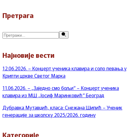
Претрага
Претражи
Најновије вести
12.06.2026. – Концерт ученика клавира и соло певања у
Крипти цркве Светог Марка
11.06.2026. – „Заједно смо бољи“ – Концерт ученика
клавира из МШ „Јосиф Маринковић“ Београд
Дубравка Мутавџић, класа: Снежана Шипић – Ученик
генерације за школску 2025/2026. годину
Категорије