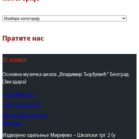
Категорије
Пратите нас
О нама
Основна музичка школа „Владимир Ђорђевић“ Београд
(Звездара)
oms.vldj@mts.rs
+381 112452 561
Ватрослава Јагића 5
Београд
Издвојено одељење Миријево – Школски трг 2 (у