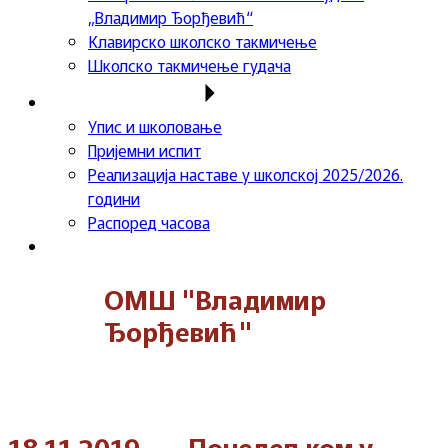
„Владимир Ђорђевић“
Клавирско школско такмичење
Школско такмичење гудача
Важне информације
Упис и школовање
Пријемни испит
Реализација наставе у школској 2025/2026.
години
Распоред часова
Контакт
ОМШ "Владимир
Ђорђевић"
18.11.2019. – „Понедељком у