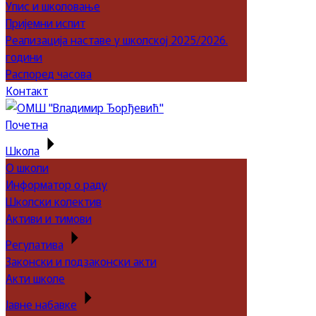
Упис и школовање
Пријемни испит
Реализација наставе у школској 2025/2026.
години
Распоред часова
Контакт
Почетна
Школа
О школи
Информатор о раду
Школски колектив
Активи и тимови
Регулатива
Законски и подзаконски акти
Акти школе
Јавне набавке