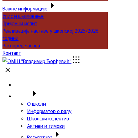
Важне информације
Упис и школовање
Пријемни испит
Реализација наставе у школској 2025/2026.
години
Распоред часова
Контакт
Почетна
Школа
О школи
Информатор о раду
Школски колектив
Активи и тимови
Регулатива