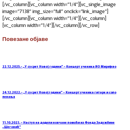
[/vc_column][vc_column width=“1/4″][vc_single_image
image=“7138″ img_size=“full“ onclick=“link_image“]
[/vc_column][vc_column width=“1/4″][/vc_column]
[vc_column width=“1/4″][/vc_column][/vc_row]
Повезане објаве
22.12.2025.- „У сусрет Новој години“ – Концерт ученика ИО Миријево
24.12.2022.- „У сусрет Новој години“ – Концерт ученика гитаре и соло
певања
11.10.2023. – Наступ на додели новчане помоћи из Фонда Задужбине
„Шеговић“