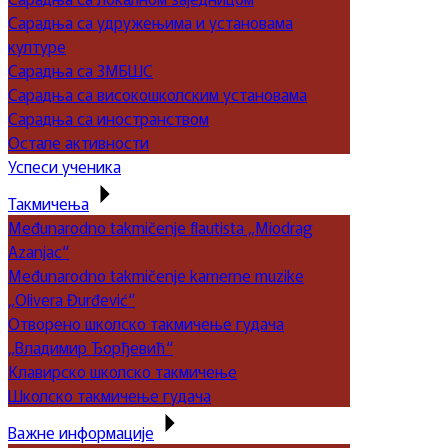
Сарадња са удружењима и установама
културе
Сарадња са ЗМБШС
Сарадња са високошколским установама
Сарадња са иностранством
Остале активности
Успеси ученика
Такмичења
Međunarodno takmičenje flautista „Miodrag
Azanjac“
Međunarodno takmičenje kamerne muzike
„Olivera Đurđević“
Отворено школско такмичење гудача
„Владимир Ђорђевић“
Клавирско школско такмичење
Школско такмичење гудача
Важне информације