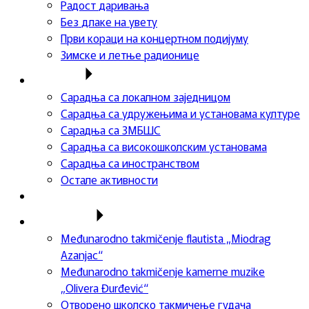
Радост даривања
Без длаке на увету
Први кораци на концертном подијуму
Зимске и летње радионице
Сарадња
Сарадња са локалном заједницом
Сарадња са удружењима и установама културе
Сарадња са ЗМБШС
Сарадња са високошколским установама
Сарадња са иностранством
Остале активности
Успеси ученика
Такмичења
Međunarodno takmičenje flautista „Miodrag
Azanjac“
Međunarodno takmičenje kamerne muzike
„Olivera Đurđević“
Отворено школско такмичење гудача