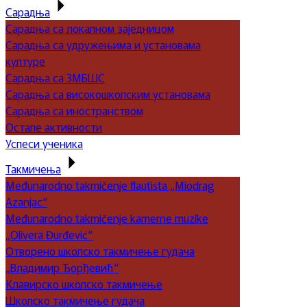
Сарадња
Сарадња са локалном заједницом
Сарадња са удружењима и установама
културе
Сарадња са ЗМБШС
Сарадња са високошколским установама
Сарадња са иностранством
Остале активности
Успеси ученика
Такмичења
Međunarodno takmičenje flautista „Miodrag
Azanjac“
Međunarodno takmičenje kamerne muzike
„Olivera Đurđević“
Отворено школско такмичење гудача
„Владимир Ђорђевић“
Клавирско школско такмичење
Школско такмичење гудача