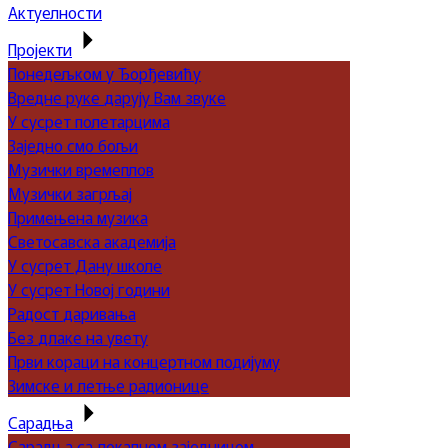
Актуелности
Пројекти
Понедељком у Ђорђевићу
Вредне руке дарују Вам звуке
У сусрет полетарцима
Заједно смо бољи
Музички времеплов
Музички загрљај
Примењена музика
Светосавска академија
У сусрет Дану школе
У сусрет Новој години
Радост даривања
Без длаке на увету
Први кораци на концертном подијуму
Зимске и летње радионице
Сарадња
Сарадња са локалном заједницом