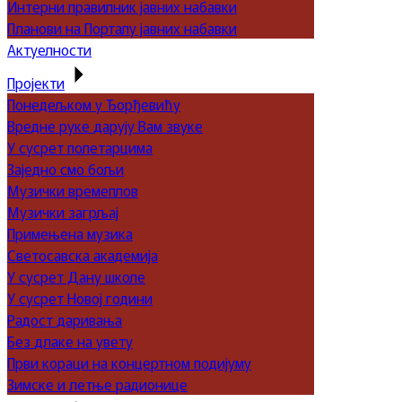
Интерни правилник јавних набавки
Планови на Порталу јавних набавки
Актуелности
Пројекти
Понедељком у Ђорђевићу
Вредне руке дарују Вам звуке
У сусрет полетарцима
Заједно смо бољи
Музички времеплов
Музички загрљај
Примењена музика
Светосавска академија
У сусрет Дану школе
У сусрет Новој години
Радост даривања
Без длаке на увету
Први кораци на концертном подијуму
Зимске и летње радионице