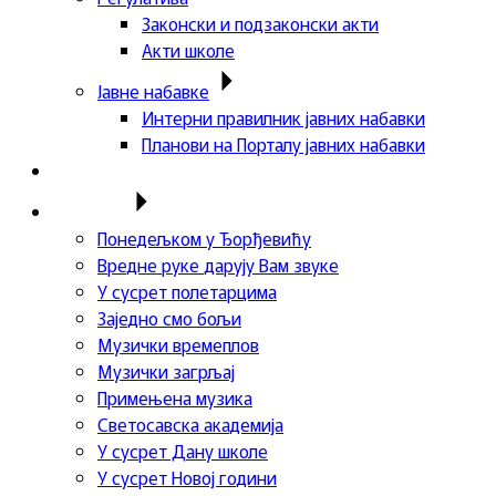
Законски и подзаконски акти
Акти школе
Јавне набавке
Интерни правилник јавних набавки
Планови на Порталу јавних набавки
Актуелности
Пројекти
Понедељком у Ђорђевићу
Вредне руке дарују Вам звуке
У сусрет полетарцима
Заједно смо бољи
Музички времеплов
Музички загрљај
Примењена музика
Светосавска академија
У сусрет Дану школе
У сусрет Новој години