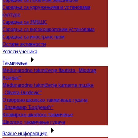
Сарадња са удружењима и установама
културе
Сарадња са ЗМБШС
Сарадња са високошколским установама
Сарадња са иностранством
Остале активности
Успеси ученика
Такмичења
Međunarodno takmičenje flautista „Miodrag
Azanjac“
Međunarodno takmičenje kamerne muzike
„Olivera Đurđević“
Отворено школско такмичење гудача
„Владимир Ђорђевић“
Клавирско школско такмичење
Школско такмичење гудача
Важне информације