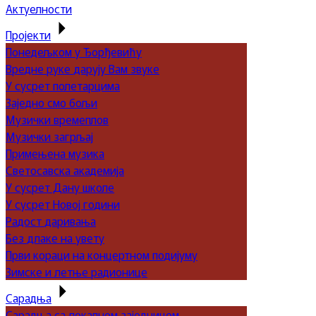
Актуелности
Пројекти
Понедељком у Ђорђевићу
Вредне руке дарују Вам звуке
У сусрет полетарцима
Заједно смо бољи
Музички времеплов
Музички загрљај
Примењена музика
Светосавска академија
У сусрет Дану школе
У сусрет Новој години
Радост даривања
Без длаке на увету
Први кораци на концертном подијуму
Зимске и летње радионице
Сарадња
Сарадња са локалном заједницом