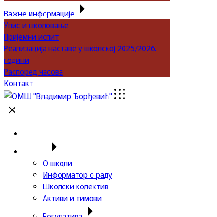
Важне информације
Упис и школовање
Пријемни испит
Реализација наставе у школској 2025/2026.
години
Распоред часова
Контакт
Почетна
Школа
О школи
Информатор о раду
Школски колектив
Активи и тимови
Регулатива