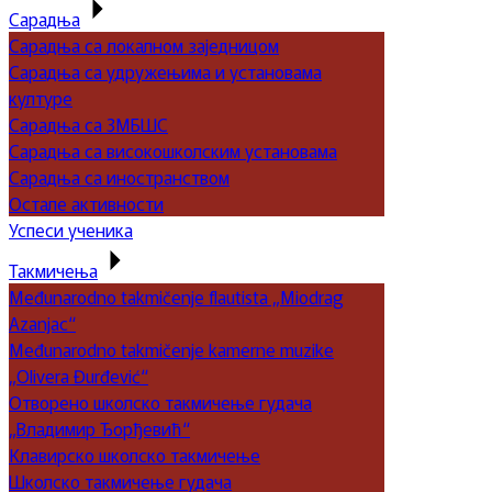
Сарадња
Сарадња са локалном заједницом
Сарадња са удружењима и установама
културе
Сарадња са ЗМБШС
Сарадња са високошколским установама
Сарадња са иностранством
Остале активности
Успеси ученика
Такмичења
Međunarodno takmičenje flautista „Miodrag
Azanjac“
Međunarodno takmičenje kamerne muzike
„Olivera Đurđević“
Отворено школско такмичење гудача
„Владимир Ђорђевић“
Клавирско школско такмичење
Школско такмичење гудача