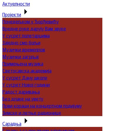
Актуелности
Пројекти
Понедељком у Ђорђевићу
Вредне руке дарују Вам звуке
У сусрет полетарцима
Заједно смо бољи
Музички времеплов
Музички загрљај
Примењена музика
Светосавска академија
У сусрет Дану школе
У сусрет Новој години
Радост даривања
Без длаке на увету
Први кораци на концертном подијуму
Зимске и летње радионице
Сарадња
Сарадња са локалном заједницом