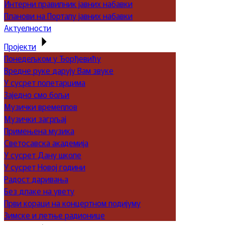
Интерни правилник јавних набавки
Планови на Порталу јавних набавки
Актуелности
Пројекти
Понедељком у Ђорђевићу
Вредне руке дарују Вам звуке
У сусрет полетарцима
Заједно смо бољи
Музички времеплов
Музички загрљај
Примењена музика
Светосавска академија
У сусрет Дану школе
У сусрет Новој години
Радост даривања
Без длаке на увету
Први кораци на концертном подијуму
Зимске и летње радионице