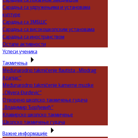
Сарадња са удружењима и установама
културе
Сарадња са ЗМБШС
Сарадња са високошколским установама
Сарадња са иностранством
Остале активности
Успеси ученика
Такмичења
Međunarodno takmičenje flautista „Miodrag
Azanjac“
Međunarodno takmičenje kamerne muzike
„Olivera Đurđević“
Отворено школско такмичење гудача
„Владимир Ђорђевић“
Клавирско школско такмичење
Школско такмичење гудача
Важне информације