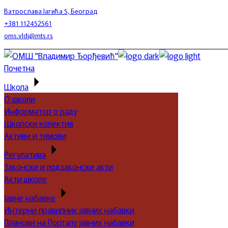
Skip
Ватрослава Јагића 5, Београд
to
+381 112452561
the
oms.vldj@mts.rs
content
Почетна
Школа
О школи
Информатор о раду
Школски колектив
Активи и тимови
Регулатива
Законски и подзаконски акти
Акти школе
Јавне набавке
Интерни правилник јавних набавки
Планови на Порталу јавних набавки