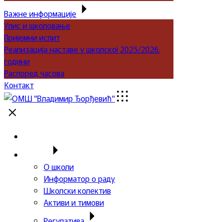
Важне информације
Упис и школовање
Пријемни испит
Реализација наставе у школској 2025/2026.
години
Распоред часова
Контакт
Почетна
Школа
О школи
Информатор о раду
Школски колектив
Активи и тимови
Регулатива