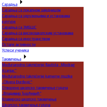
Сарадња
Сарадња са локалном заједницом
Сарадња са удружењима и установама
културе
Сарадња са ЗМБШС
Сарадња са високошколским установама
Сарадња са иностранством
Остале активности
Успеси ученика
Такмичења
Međunarodno takmičenje flautista „Miodrag
Azanjac“
Međunarodno takmičenje kamerne muzike
„Olivera Đurđević“
Отворено школско такмичење гудача
„Владимир Ђорђевић“
Клавирско школско такмичење
Школско такмичење гудача