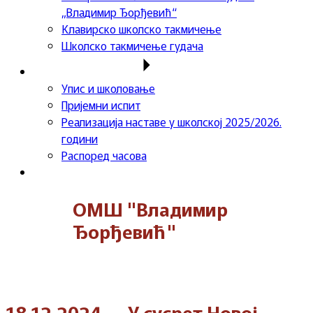
„Владимир Ђорђевић“
Клавирско школско такмичење
Школско такмичење гудача
Важне информације
Упис и школовање
Пријемни испит
Реализација наставе у школској 2025/2026.
години
Распоред часова
Контакт
ОМШ "Владимир
Ђорђевић"
18.12.2024.- „У сусрет Новој