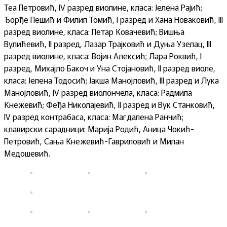
Теа Петровић, IV разред виолине, класа: Јелена Рајић;
Ђорђе Пешић и Филип Томић, I разред и Хана Новаковић, III
разред виолине, класа: Петар Ковачевић; Вишња
Вулићевић, II разред, Лазар Трајковић и Дуња Узелац, III
разред виолине, класа: Војин Алексић; Лара Роквић, I
разред, Михајло Бакоч и Уна Стојановић, II разред виоле,
класа: Јелена Тодосић; Јакша Манојловић, III разред и Лука
Манојловић, IV разред виолончела, класа: Радмила
Кнежевић; Феђа Николајевић, II разред и Вук Станковић,
IV разред контрабаса, класа: Магдалена Ранчић;
клавирски сарадници: Марија Родић, Аница Чокић-
Петровић, Сања Кнежевић-Гавриловић и Милан
Медошевић.