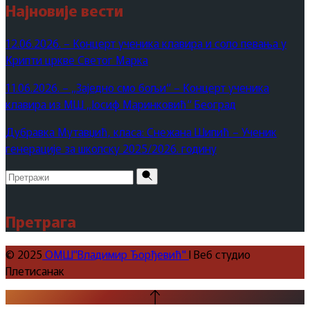
Најновије вести
12.06.2026. – Концерт ученика клавира и соло певања у
Крипти цркве Светог Марка
11.06.2026. – „Заједно смо бољи“ – Концерт ученика
клавира из МШ „Јосиф Маринковић“ Београд
Дубравка Мутавџић, класа: Снежана Шипић – Ученик
генерације за школску 2025/2026. годину
Pretraži
za:
Претрага
© 2025
ОМШ"Владимир Ђорђевић"
I Веб студио
Плетисанак