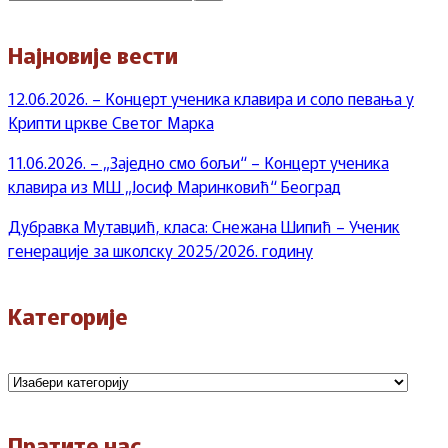
Најновије вести
12.06.2026. – Концерт ученика клавира и соло певања у
Крипти цркве Светог Марка
11.06.2026. – „Заједно смо бољи“ – Концерт ученика
клавира из МШ „Јосиф Маринковић“ Београд
Дубравка Мутавџић, класа: Снежана Шипић – Ученик
генерације за школску 2025/2026. годину
Категорије
Категорије
Пратите нас