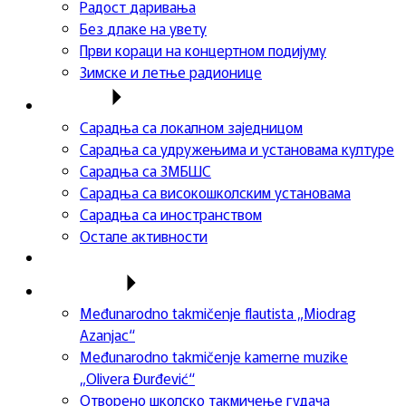
Радост даривања
Без длаке на увету
Први кораци на концертном подијуму
Зимске и летње радионице
Сарадња
Сарадња са локалном заједницом
Сарадња са удружењима и установама културе
Сарадња са ЗМБШС
Сарадња са високошколским установама
Сарадња са иностранством
Остале активности
Успеси ученика
Такмичења
Međunarodno takmičenje flautista „Miodrag
Azanjac“
Međunarodno takmičenje kamerne muzike
„Olivera Đurđević“
Отворено школско такмичење гудача