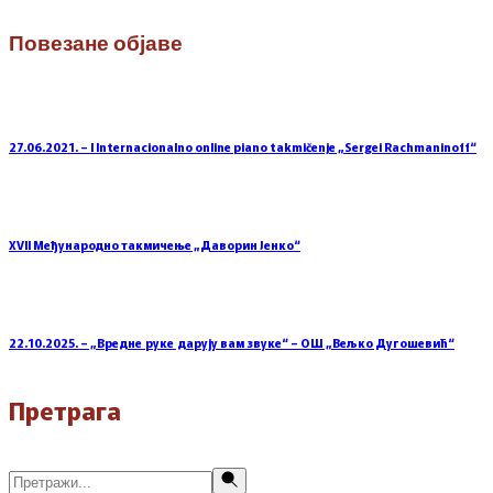
Повезане објаве
27.06.2021. – I Internacionalno online piano takmičenje „Sergei Rachmaninoff“
XVII Међународно такмичење „Даворин Јенко“
22.10.2025. – „Вредне руке дарују вам звуке“ – ОШ „Вељко Дугошевић“
Претрага
Претражи