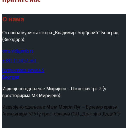
О нама
Основна музичка школа „Владимир Ђорђевић“ Београд
(Звездара)
oms.vldj@mts.rs
+381 112452 561
Ватрослава Јагића 5
Београд
Издвојено одељење Миријево – Школски трг 2 (у
просторијама МЗ Миријево)
Издвојено одељење Мали Мокри Луг – Булевар краља
Александра 525 (у просторијама ОШ „Драгојло Дудић“)