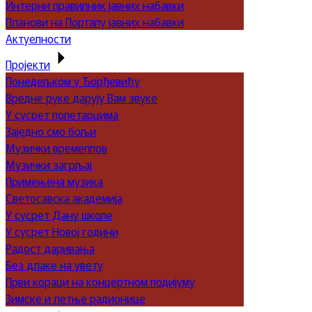
Интерни правилник јавних набавки
Планови на Порталу јавних набавки
Актуелности
Пројекти
Понедељком у Ђорђевићу
Вредне руке дарују Вам звуке
У сусрет полетарцима
Заједно смо бољи
Музички времеплов
Музички загрљај
Примењена музика
Светосавска академија
У сусрет Дану школе
У сусрет Новој години
Радост даривања
Без длаке на увету
Први кораци на концертном подијуму
Зимске и летње радионице