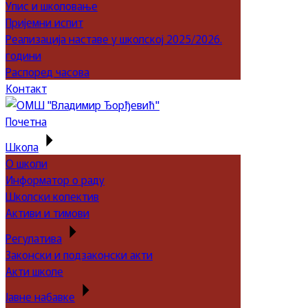
Упис и школовање
Пријемни испит
Реализација наставе у школској 2025/2026.
години
Распоред часова
Контакт
Почетна
Школа
О школи
Информатор о раду
Школски колектив
Активи и тимови
Регулатива
Законски и подзаконски акти
Акти школе
Јавне набавке