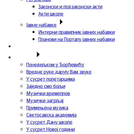
Законски и подзаконски акти
Акти школе
Јавне набавке
Интерни правилник јавних набавки
Планови на Порталу јавних набавки
Актуелности
Пројекти
Понедељком у Ђорђевићу
Вредне руке дарују Вам звуке
У сусрет полетарцима
Заједно смо бољи
Музички времеплов
Музички загрљај
Примењена музика
Светосавска академија
У сусрет Дану школе
У сусрет Новој години