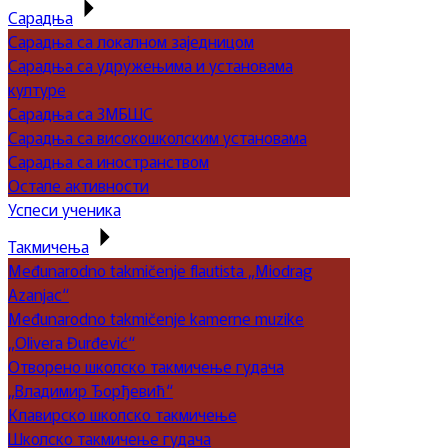
Сарадња
Сарадња са локалном заједницом
Сарадња са удружењима и установама
културе
Сарадња са ЗМБШС
Сарадња са високошколским установама
Сарадња са иностранством
Остале активности
Успеси ученика
Такмичења
Međunarodno takmičenje flautista „Miodrag
Azanjac“
Međunarodno takmičenje kamerne muzike
„Olivera Đurđević“
Отворено школско такмичење гудача
„Владимир Ђорђевић“
Клавирско школско такмичење
Школско такмичење гудача