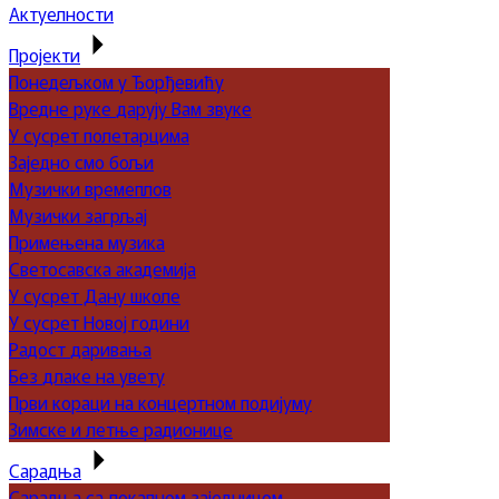
Актуелности
Пројекти
Понедељком у Ђорђевићу
Вредне руке дарују Вам звуке
У сусрет полетарцима
Заједно смо бољи
Музички времеплов
Музички загрљај
Примењена музика
Светосавска академија
У сусрет Дану школе
У сусрет Новој години
Радост даривања
Без длаке на увету
Први кораци на концертном подијуму
Зимске и летње радионице
Сарадња
Сарадња са локалном заједницом