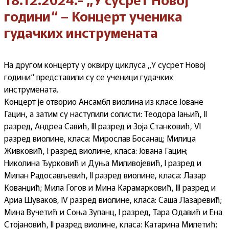
години“ – Концерт ученика
гудачких инструмената
На другом концерту у оквиру циклуса „У сусрет Новој
години“ представили су се ученици гудачких
инструмената.
Концерт је отворио Ансамбл виолина из класе Јоване
Гацин, а затим су наступили солисти: Теодора Јањић, II
разред, Андреа Савић, III разред и Зоја Станковић, VI
разред виолине, класа: Мирослав Босанац; Милица
Живковић, I разред виолине, класа: Јована Гацин;
Николина Ђурковић и Дуња Миливојевић, I разред и
Милан Радосављевић, II разред виолине, класа: Лазар
Кованџић; Мила Гогов и Мина Карамарковић, III разред и
Ариа Шуваков, IV разред виолине, класа: Саша Лазаревић;
Мина Вучетић и Соња Зупанц, I разред, Тара Одавић и Ена
Стојановић, II разред виолине, класа: Катарина Милетић;