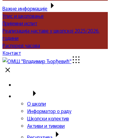
Важне информације
Упис и школовање
Пријемни испит
Реализација наставе у школској 2025/2026.
години
Распоред часова
Контакт
Почетна
Школа
О школи
Информатор о раду
Школски колектив
Активи и тимови
Регулатива