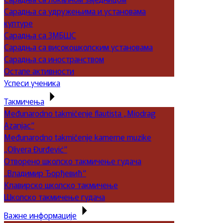
Сарадња са удружењима и установама
културе
Сарадња са ЗМБШС
Сарадња са високошколским установама
Сарадња са иностранством
Остале активности
Успеси ученика
Такмичења
Međunarodno takmičenje flautista „Miodrag
Azanjac“
Međunarodno takmičenje kamerne muzike
„Olivera Đurđević“
Отворено школско такмичење гудача
„Владимир Ђорђевић“
Клавирско школско такмичење
Школско такмичење гудача
Важне информације