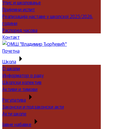
Упис и школовање
Пријемни испит
Реализација наставе у школској 2025/2026.
години
Распоред часова
Контакт
Почетна
Школа
О школи
Информатор о раду
Школски колектив
Активи и тимови
Регулатива
Законски и подзаконски акти
Акти школе
Јавне набавке