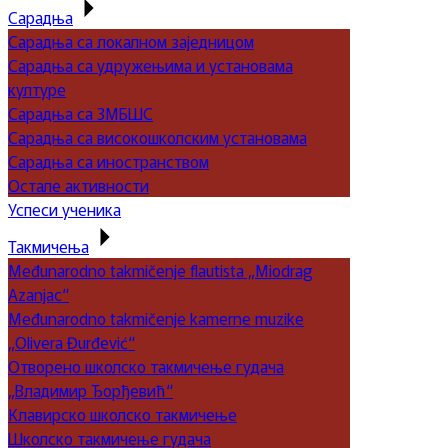
Сарадња
Сарадња са локалном заједницом
Сарадња са удружењима и установама
културе
Сарадња са ЗМБШС
Сарадња са високошколским установама
Сарадња са иностранством
Остале активности
Успеси ученика
Такмичења
Međunarodno takmičenje flautista „Miodrag
Azanjac“
Međunarodno takmičenje kamerne muzike
„Olivera Đurđević“
Отворено школско такмичење гудача
„Владимир Ђорђевић“
Клавирско школско такмичење
Школско такмичење гудача