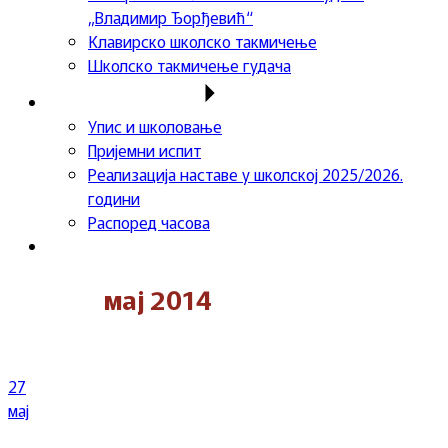
„Владимир Ђорђевић“
Клавирско школско такмичење
Школско такмичење гудача
Важне информације
Упис и школовање
Пријемни испит
Реализација наставе у школској 2025/2026.
години
Распоред часова
Контакт
мај 2014
27
мај