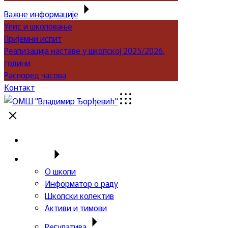
Важне информације
Упис и школовање
Пријемни испит
Реализација наставе у школској 2025/2026.
години
Распоред часова
Контакт
Почетна
Школа
О школи
Информатор о раду
Школски колектив
Активи и тимови
Регулатива