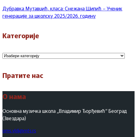
Дубравка Мутавџић, класа: Снежана Шипић – Ученик
генерације за школску 2025/2026. годину
Категорије
Категорије
Пратите нас
О нама
Основна музичка школа „Владимир Ђорђевић“ Београд
(Звездара)
oms.vldj@mts.rs