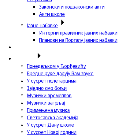
Законски и подзаконски акти
Акти школе
Јавне набавке
Интерни правилник јавних набавки
Планови на Порталу јавних набавки
Актуелности
Пројекти
Понедељком у Ђорђевићу
Вредне руке дарују Вам звуке
У сусрет полетарцима
Заједно смо бољи
Музички времеплов
Музички загрљај
Примењена музика
Светосавска академија
У сусрет Дану школе
У сусрет Новој години