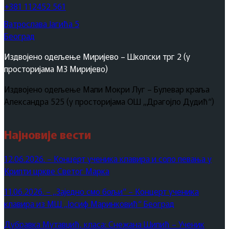
+381 112452 561
Ватрослава Јагића 5
Београд
Издвојено одељење Миријево – Школски трг 2 (у
просторијама МЗ Миријево)
Издвојено одељење Мали Мокри Луг – Булевар краља
Александра 525 (у просторијама ОШ „Драгојло Дудић“)
Најновије вести
12.06.2026. – Концерт ученика клавира и соло певања у
Крипти цркве Светог Марка
11.06.2026. – „Заједно смо бољи“ – Концерт ученика
клавира из МШ „Јосиф Маринковић“ Београд
Дубравка Мутавџић, класа: Снежана Шипић – Ученик