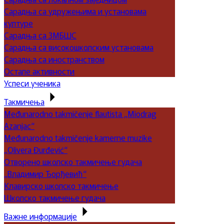
Сарадња са удружењима и установама
културе
Сарадња са ЗМБШС
Сарадња са високошколским установама
Сарадња са иностранством
Остале активности
Успеси ученика
Такмичења
Međunarodno takmičenje flautista „Miodrag
Azanjac“
Međunarodno takmičenje kamerne muzike
„Olivera Đurđević“
Отворено школско такмичење гудача
„Владимир Ђорђевић“
Клавирско школско такмичење
Школско такмичење гудача
Важне информације