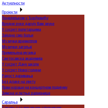
Актуелности
Пројекти
Понедељком у Ђорђевићу
Вредне руке дарују Вам звуке
У сусрет полетарцима
Заједно смо бољи
Музички времеплов
Музички загрљај
Примењена музика
Светосавска академија
У сусрет Дану школе
У сусрет Новој години
Радост даривања
Без длаке на увету
Први кораци на концертном подијуму
Зимске и летње радионице
Сарадња
Сарадња са локалном заједницом