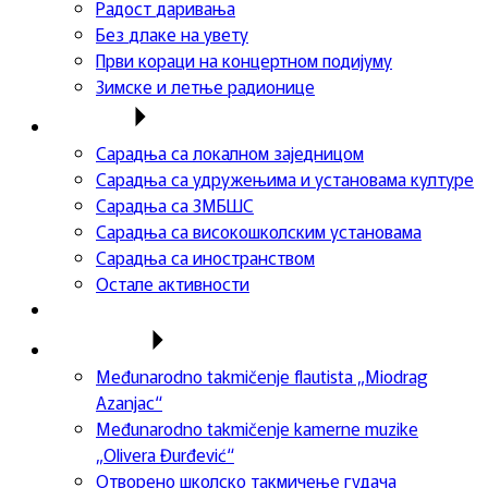
Радост даривања
Без длаке на увету
Први кораци на концертном подијуму
Зимске и летње радионице
Сарадња
Сарадња са локалном заједницом
Сарадња са удружењима и установама културе
Сарадња са ЗМБШС
Сарадња са високошколским установама
Сарадња са иностранством
Остале активности
Успеси ученика
Такмичења
Međunarodno takmičenje flautista „Miodrag
Azanjac“
Međunarodno takmičenje kamerne muzike
„Olivera Đurđević“
Отворено школско такмичење гудача