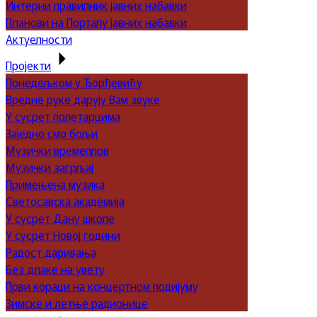
Интерни правилник јавних набавки
Планови на Порталу јавних набавки
Актуелности
Пројекти
Понедељком у Ђорђевићу
Вредне руке дарују Вам звуке
У сусрет полетарцима
Заједно смо бољи
Музички времеплов
Музички загрљај
Примењена музика
Светосавска академија
У сусрет Дану школе
У сусрет Новој години
Радост даривања
Без длаке на увету
Први кораци на концертном подијуму
Зимске и летње радионице