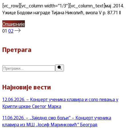
[vc_row][vc_column width=“1/3″][vc_column_text]мај .2014.
Ужице Бодови награде Тијана Николић, виола V р. 87.71 II
Опширније
Пагинација
01
02
чланака
Претрага
Претражи
Најновије вести
12.06.2026. – Концерт ученика клавира и соло певања у
Крипти цркве Светог Марка
11.06.2026. – „Заједно смо бољи“ – Концерт ученика
клавира из МШ „Јосиф Маринковић“ Београд