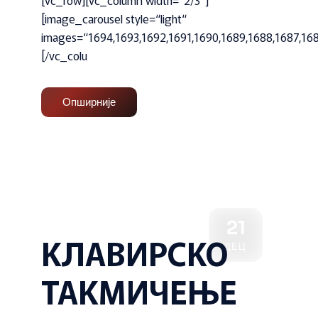
[vc_row][vc_column width=“2/3″]
[image_carousel style=“light“
images=“1694,1693,1692,1691,1690,1689,1688,1687,168
[/vc_colu
Опширније
21
КЛАВИРСКО
ДЕЦ
ТАКМИЧЕЊЕ