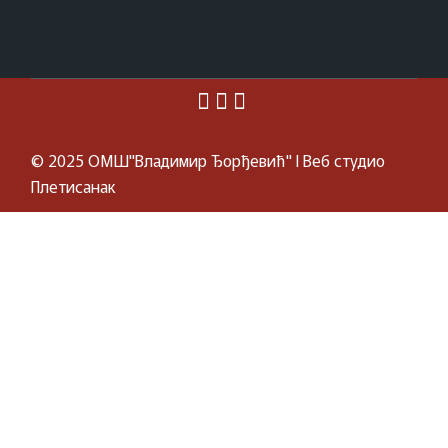
© 2025
ОМШ"Владимир Ђорђевић"
I Веб студио
Плетисанак