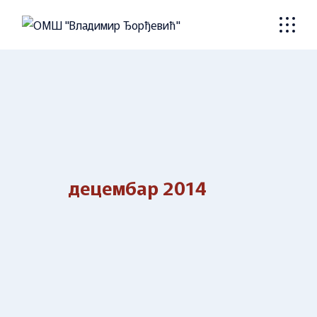
Skip
to
the
content
децембар 2014