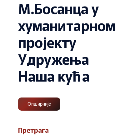
М.Босанца у
хуманитарном
пројекту
Удружења
Наша кућа
Опширније
Претрага