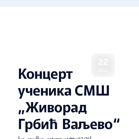
22
Концерт
ДЕЦ
ученика СМШ
„Живорад
Грбић Ваљево“