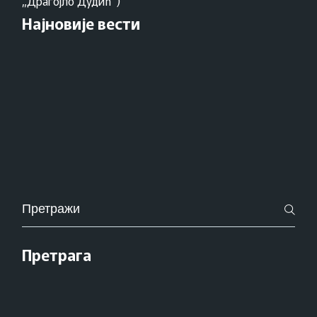
„Драгојло Дудић“)
Најновије вести
Pretraži
za:
Претрага