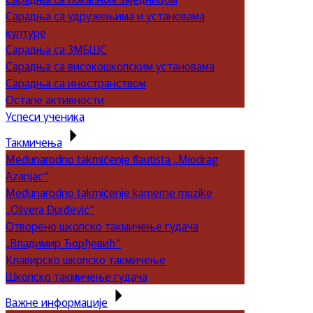
Сарадња са удружењима и установама
културе
Сарадња са ЗМБШС
Сарадња са високошколским установама
Сарадња са иностранством
Остале активности
Успеси ученика
Такмичења
Međunarodno takmičenje flautista „Miodrag
Azanjac“
Međunarodno takmičenje kamerne muzike
„Olivera Đurđević“
Отворено школско такмичење гудача
„Владимир Ђорђевић“
Клавирско школско такмичење
Школско такмичење гудача
Важне информације