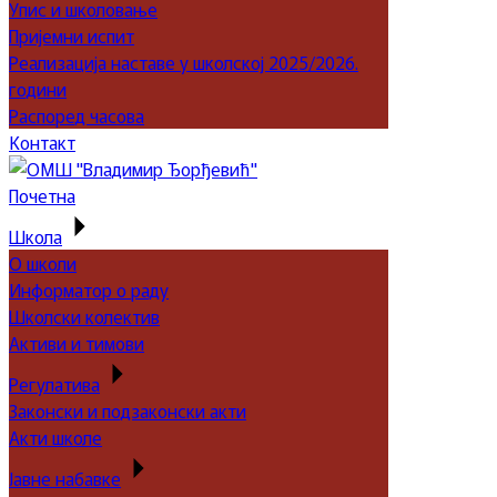
Упис и школовање
Пријемни испит
Реализација наставе у школској 2025/2026.
години
Распоред часова
Контакт
Почетна
Школа
О школи
Информатор о раду
Школски колектив
Активи и тимови
Регулатива
Законски и подзаконски акти
Акти школе
Јавне набавке