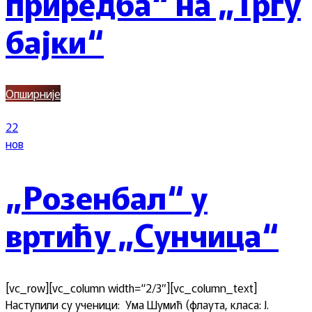
приредба“ на „Тргу
бајки“
Опширније
22
нов
„Розенбал“ у
вртићу „Сунчица“
[vc_row][vc_column width=“2/3″][vc_column_text]
Наступили су ученици: Ума Шумић (флаута, класа: Ј.