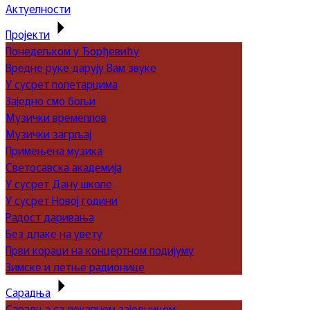
Актуелности
Пројекти
Понедељком у Ђорђевићу
Вредне руке дарују Вам звуке
У сусрет полетарцима
Заједно смо бољи
Музички времеплов
Музички загрљај
Примењена музика
Светосавска академија
У сусрет Дану школе
У сусрет Новој години
Радост даривања
Без длаке на увету
Први кораци на концертном подијуму
Зимске и летње радионице
Сарадња
Сарадња са локалном заједницом