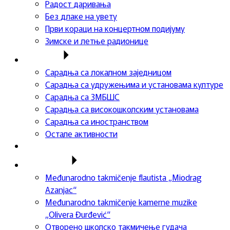
Радост даривања
Без длаке на увету
Први кораци на концертном подијуму
Зимске и летње радионице
Сарадња
Сарадња са локалном заједницом
Сарадња са удружењима и установама културе
Сарадња са ЗМБШС
Сарадња са високошколским установама
Сарадња са иностранством
Остале активности
Успеси ученика
Такмичења
Međunarodno takmičenje flautista „Miodrag
Azanjac“
Međunarodno takmičenje kamerne muzike
„Olivera Đurđević“
Отворено школско такмичење гудача