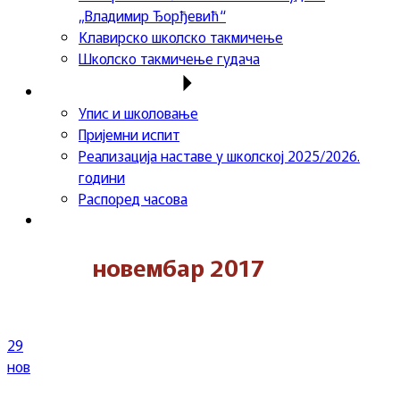
„Владимир Ђорђевић“
Клавирско школско такмичење
Школско такмичење гудача
Важне информације
Упис и школовање
Пријемни испит
Реализација наставе у школској 2025/2026.
години
Распоред часова
Контакт
новембар 2017
29
нов