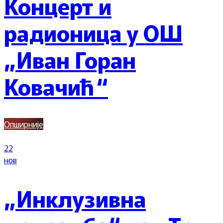
Концерт и
радионица у ОШ
„Иван Горан
Ковачић“
Опширније
22
нов
„Инклузивна