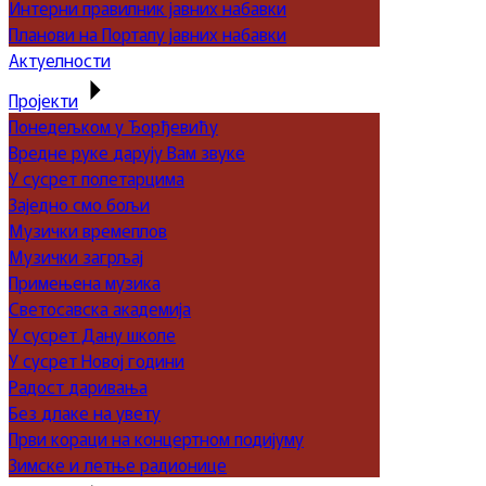
Интерни правилник јавних набавки
Планови на Порталу јавних набавки
Актуелности
Пројекти
Понедељком у Ђорђевићу
Вредне руке дарују Вам звуке
У сусрет полетарцима
Заједно смо бољи
Музички времеплов
Музички загрљај
Примењена музика
Светосавска академија
У сусрет Дану школе
У сусрет Новој години
Радост даривања
Без длаке на увету
Први кораци на концертном подијуму
Зимске и летње радионице