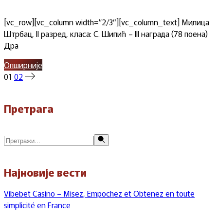
[vc_row][vc_column width=“2/3″][vc_column_text] Милица
Штрбац, II разред, класа: С. Шипић – III награда (78 поена)
Дра
Опширније
Пагинација
01
02
чланака
Претрага
Претражи
Најновије вести
Vibebet Casino – Misez, Empochez et Obtenez en toute
simplicité en France