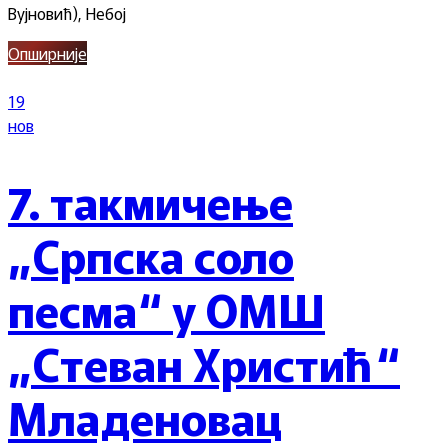
Вујновић), Небој
Опширније
19
нов
7. такмичење
„Српска соло
песма“ у ОМШ
„Стеван Христић“
Младеновац