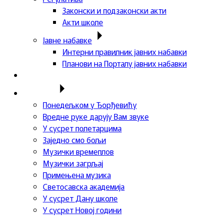
Законски и подзаконски акти
Акти школе
Јавне набавке
Интерни правилник јавних набавки
Планови на Порталу јавних набавки
Актуелности
Пројекти
Понедељком у Ђорђевићу
Вредне руке дарују Вам звуке
У сусрет полетарцима
Заједно смо бољи
Музички времеплов
Музички загрљај
Примењена музика
Светосавска академија
У сусрет Дану школе
У сусрет Новој години