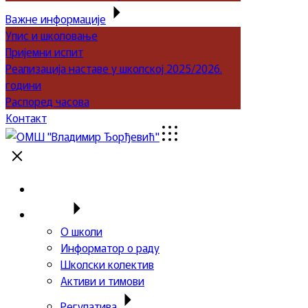
Важне информације
Упис и школовање
Пријемни испит
Реализација наставе у школској 2025/2026.
години
Распоред часова
Контакт
Почетна
Школа
О школи
Информатор о раду
Школски колектив
Активи и тимови
Регулатива