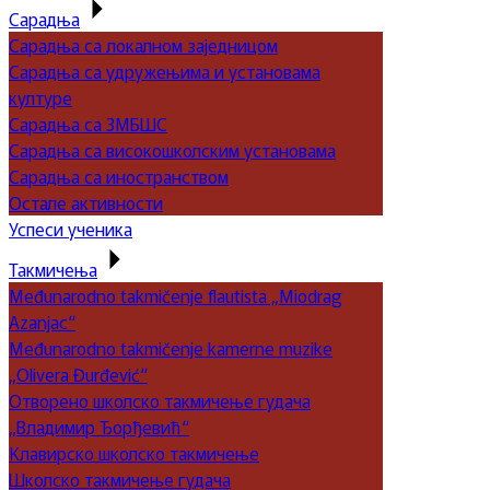
Сарадња
Сарадња са локалном заједницом
Сарадња са удружењима и установама
културе
Сарадња са ЗМБШС
Сарадња са високошколским установама
Сарадња са иностранством
Остале активности
Успеси ученика
Такмичења
Međunarodno takmičenje flautista „Miodrag
Azanjac“
Međunarodno takmičenje kamerne muzike
„Olivera Đurđević“
Отворено школско такмичење гудача
„Владимир Ђорђевић“
Клавирско школско такмичење
Школско такмичење гудача