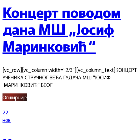
Концерт поводом
дана МШ „Јосиф
Маринковић“
[vc_row][vc_column width=“2/3″][vc_column_text]КОНЦЕРT
УЧЕНИКА СТРУЧНОГ ВЕЋА ГУДАЧА МШ “ЈОСИФ
МАРИНКОВИЋ” БЕОГ
Опширније
22
нов