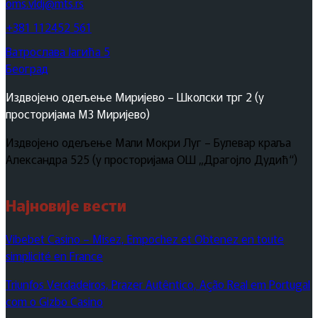
oms.vldj@mts.rs
+381 112452 561
Ватрослава Јагића 5
Београд
Издвојено одељење Миријево – Школски трг 2 (у
просторијама МЗ Миријево)
Издвојено одељење Мали Мокри Луг – Булевар краља
Александра 525 (у просторијама ОШ „Драгојло Дудић“)
Најновије вести
Vibebet Casino – Misez, Empochez et Obtenez en toute
simplicité en France
Triunfos Verdadeiros, Prazer Autêntico, Ação Real em Portugal
com o Gizbo Casino