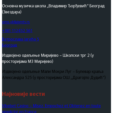
Основна музичка школа „Владимир Ђорђевић“ Београд
(Звездара)
oms.vldj@mts.rs
+381 112452 561
Ватрослава Јагића 5
Београд
Издвојено одељење Миријево – Школски трг 2 (у
просторијама МЗ Миријево)
Издвојено одељење Мали Мокри Луг – Булевар краља
Александра 525 (у просторијама ОШ „Драгојло Дудић“)
Најновије вести
Vibebet Casino – Misez, Empochez et Obtenez en toute
simplicité en France