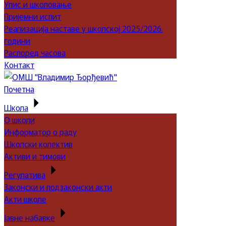
Упис и школовање
Пријемни испит
Реализација наставе у школској 2025/2026.
години
Распоред часова
Контакт
Почетна
Школа
О школи
Информатор о раду
Школски колектив
Активи и тимови
Регулатива
Законски и подзаконски акти
Акти школе
Јавне набавке