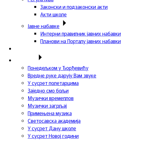
Законски и подзаконски акти
Акти школе
Јавне набавке
Интерни правилник јавних набавки
Планови на Порталу јавних набавки
Актуелности
Пројекти
Понедељком у Ђорђевићу
Вредне руке дарују Вам звуке
У сусрет полетарцима
Заједно смо бољи
Музички времеплов
Музички загрљај
Примењена музика
Светосавска академија
У сусрет Дану школе
У сусрет Новој години