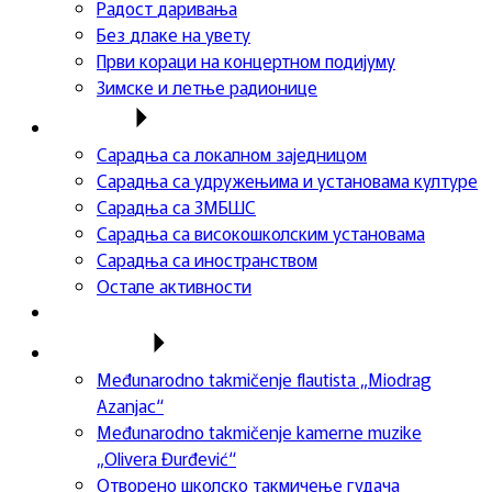
Радост даривања
Без длаке на увету
Први кораци на концертном подијуму
Зимске и летње радионице
Сарадња
Сарадња са локалном заједницом
Сарадња са удружењима и установама културе
Сарадња са ЗМБШС
Сарадња са високошколским установама
Сарадња са иностранством
Остале активности
Успеси ученика
Такмичења
Međunarodno takmičenje flautista „Miodrag
Azanjac“
Međunarodno takmičenje kamerne muzike
„Olivera Đurđević“
Отворено школско такмичење гудача