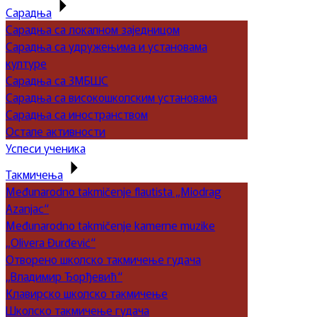
Сарадња
Сарадња са локалном заједницом
Сарадња са удружењима и установама
културе
Сарадња са ЗМБШС
Сарадња са високошколским установама
Сарадња са иностранством
Остале активности
Успеси ученика
Такмичења
Međunarodno takmičenje flautista „Miodrag
Azanjac“
Međunarodno takmičenje kamerne muzike
„Olivera Đurđević“
Отворено школско такмичење гудача
„Владимир Ђорђевић“
Клавирско школско такмичење
Школско такмичење гудача