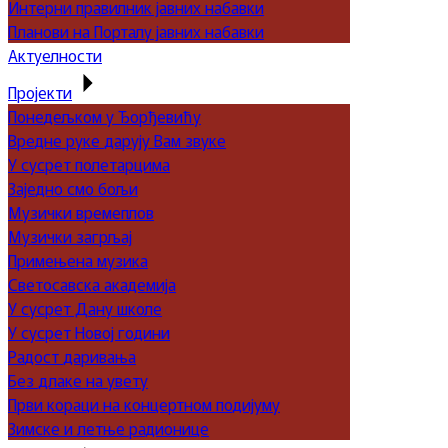
Интерни правилник јавних набавки
Планови на Порталу јавних набавки
Актуелности
Пројекти
Понедељком у Ђорђевићу
Вредне руке дарују Вам звуке
У сусрет полетарцима
Заједно смо бољи
Музички времеплов
Музички загрљај
Примењена музика
Светосавска академија
У сусрет Дану школе
У сусрет Новој години
Радост даривања
Без длаке на увету
Први кораци на концертном подијуму
Зимске и летње радионице