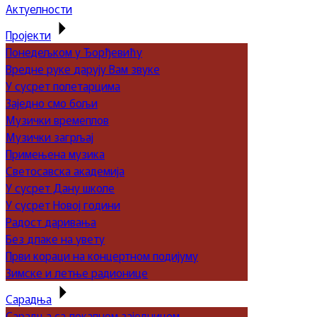
Актуелности
Пројекти
Понедељком у Ђорђевићу
Вредне руке дарују Вам звуке
У сусрет полетарцима
Заједно смо бољи
Музички времеплов
Музички загрљај
Примењена музика
Светосавска академија
У сусрет Дану школе
У сусрет Новој години
Радост даривања
Без длаке на увету
Први кораци на концертном подијуму
Зимске и летње радионице
Сарадња
Сарадња са локалном заједницом