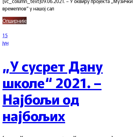
[vc_column_text]09.06.2021. – У оквиру пројекта „Музички
времеплов“ у нашој сал
Опширније
15
јун
„У сусрет Дану
школе“ 2021. –
Најбољи од
најбољих