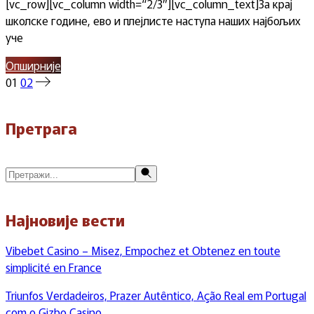
[vc_row][vc_column width=“2/3″][vc_column_text]За крај
школске године, ево и плејлисте наступа наших најбољих
уче
Опширније
Пагинација
01
02
чланака
Претрага
Претражи
Најновије вести
Vibebet Casino – Misez, Empochez et Obtenez en toute
simplicité en France
Triunfos Verdadeiros, Prazer Autêntico, Ação Real em Portugal
com o Gizbo Casino