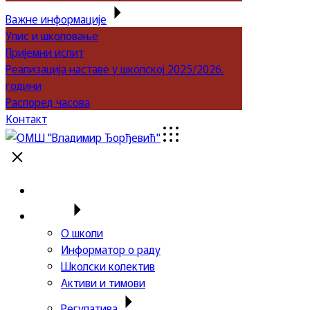
Важне информације
Упис и школовање
Пријемни испит
Реализација наставе у школској 2025/2026.
години
Распоред часова
Контакт
Почетна
Школа
О школи
Информатор о раду
Школски колектив
Активи и тимови
Регулатива