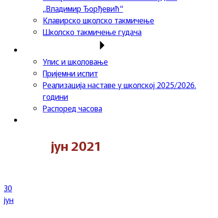
„Владимир Ђорђевић“
Клавирско школско такмичење
Школско такмичење гудача
Важне информације
Упис и школовање
Пријемни испит
Реализација наставе у школској 2025/2026.
години
Распоред часова
Контакт
јун 2021
30
јун