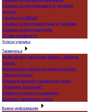
Сарадња са удружењима и установама
културе
Сарадња са ЗМБШС
Сарадња са високошколским установама
Сарадња са иностранством
Остале активности
Успеси ученика
Такмичења
Međunarodno takmičenje flautista „Miodrag
Azanjac“
Međunarodno takmičenje kamerne muzike
„Olivera Đurđević“
Отворено школско такмичење гудача
„Владимир Ђорђевић“
Клавирско школско такмичење
Школско такмичење гудача
Важне информације