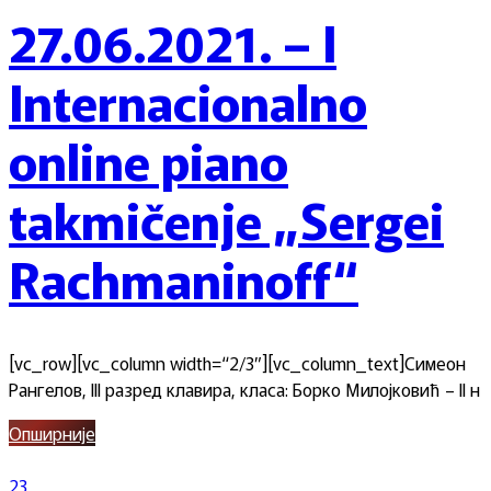
27.06.2021. – I
Internacionalno
online piano
takmičenje „Sergei
Rachmaninoff“
[vc_row][vc_column width=“2/3″][vc_column_text]Симеон
Рангелов, III разред клавира, класа: Борко Милојковић – II н
Опширније
23