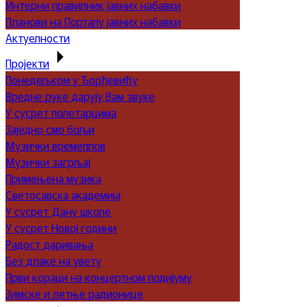
Интерни правилник јавних набавки
Планови на Порталу јавних набавки
Актуелности
Пројекти
Понедељком у Ђорђевићу
Вредне руке дарују Вам звуке
У сусрет полетарцима
Заједно смо бољи
Музички времеплов
Музички загрљај
Примењена музика
Светосавска академија
У сусрет Дану школе
У сусрет Новој години
Радост даривања
Без длаке на увету
Први кораци на концертном подијуму
Зимске и летње радионице