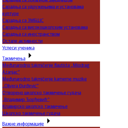
Сарадња са удружењима и установама
културе
Сарадња са ЗМБШС
Сарадња са високошколским установама
Сарадња са иностранством
Остале активности
Успеси ученика
Такмичења
Međunarodno takmičenje flautista „Miodrag
Azanjac“
Međunarodno takmičenje kamerne muzike
„Olivera Đurđević“
Отворено школско такмичење гудача
„Владимир Ђорђевић“
Клавирско школско такмичење
Школско такмичење гудача
Важне информације