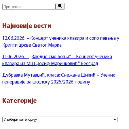
Претражи
Најновије вести
12.06.2026. – Концерт ученика клавира и соло певања у
Крипти цркве Светог Марка
11.06.2026. – „Заједно смо бољи“ – Концерт ученика
клавира из МШ „Јосиф Маринковић“ Београд
Дубравка Мутавџић, класа: Снежана Шипић – Ученик
генерације за школску 2025/2026. годину
Категорије
Категорије