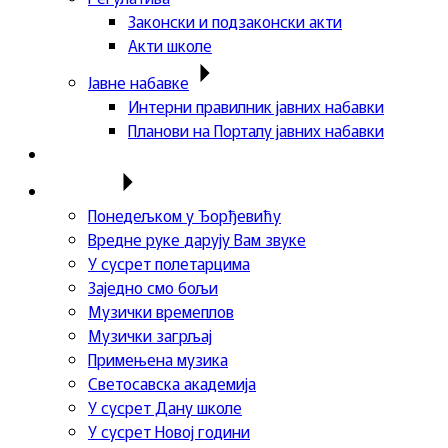
Законски и подзаконски акти
Акти школе
Јавне набавке
Интерни правилник јавних набавки
Планови на Порталу јавних набавки
Актуелности
Пројекти
Понедељком у Ђорђевићу
Вредне руке дарују Вам звуке
У сусрет полетарцима
Заједно смо бољи
Музички времеплов
Музички загрљај
Примењена музика
Светосавска академија
У сусрет Дану школе
У сусрет Новој години