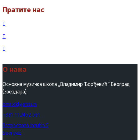
Пратите нас
О нама
Основна музичка школа „Владимир Ђорђевић“ Београд
(Звездара)
oms.vldj@mts.rs
+381 112452 561
Ватрослава Јагића 5
Београд