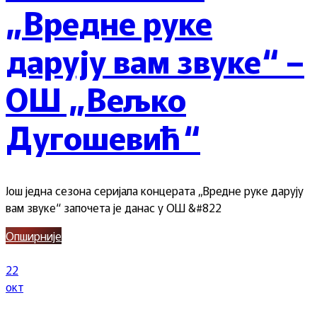
„Вредне руке
дарују вам звуке“ –
ОШ „Вељко
Дугошевић“
Још једна сезона серијала концерата „Вредне руке дарују
вам звуке“ започета је данас у ОШ &#822
Опширније
22
окт