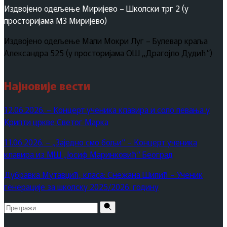
Издвојено одељење Миријево – Школски трг 2 (у
просторијама МЗ Миријево)
Издвојено одељење Мали Мокри Луг – Булевар краља
Александра 525 (у просторијама ОШ „Драгојло Дудић“)
Најновије вести
12.06.2026. – Концерт ученика клавира и соло певања у
Крипти цркве Светог Марка
11.06.2026. – „Заједно смо бољи“ – Концерт ученика
клавира из МШ „Јосиф Маринковић“ Београд
Дубравка Мутавџић, класа: Снежана Шипић – Ученик
генерације за школску 2025/2026. годину
Pretraži
za: