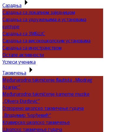
Сарадња
Сарадња са локалном заједницом
Сарадња са удружењима и установама
културе
Сарадња са ЗМБШС
Сарадња са високошколским установама
Сарадња са иностранством
Остале активности
Успеси ученика
Такмичења
Međunarodno takmičenje flautista „Miodrag
Azanjac“
Međunarodno takmičenje kamerne muzike
„Olivera Đurđević“
Отворено школско такмичење гудача
„Владимир Ђорђевић“
Клавирско школско такмичење
Школско такмичење гудача