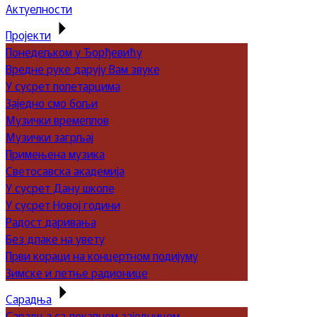
Актуелности
Пројекти
Понедељком у Ђорђевићу
Вредне руке дарују Вам звуке
У сусрет полетарцима
Заједно смо бољи
Музички времеплов
Музички загрљај
Примењена музика
Светосавска академија
У сусрет Дану школе
У сусрет Новој години
Радост даривања
Без длаке на увету
Први кораци на концертном подијуму
Зимске и летње радионице
Сарадња
Сарадња са локалном заједницом