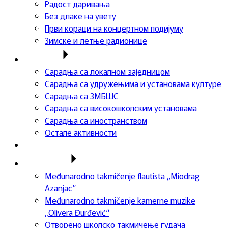
Радост даривања
Без длаке на увету
Први кораци на концертном подијуму
Зимске и летње радионице
Сарадња
Сарадња са локалном заједницом
Сарадња са удружењима и установама културе
Сарадња са ЗМБШС
Сарадња са високошколским установама
Сарадња са иностранством
Остале активности
Успеси ученика
Такмичења
Međunarodno takmičenje flautista „Miodrag
Azanjac“
Međunarodno takmičenje kamerne muzike
„Olivera Đurđević“
Отворено школско такмичење гудача