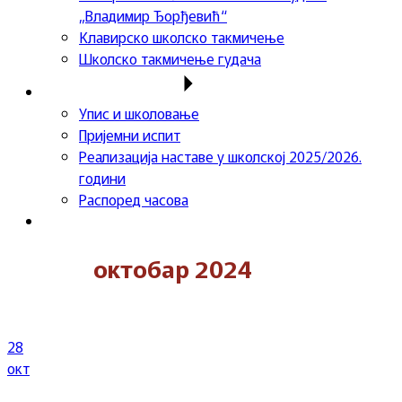
„Владимир Ђорђевић“
Клавирско школско такмичење
Школско такмичење гудача
Важне информације
Упис и школовање
Пријемни испит
Реализација наставе у школској 2025/2026.
години
Распоред часова
Контакт
октобар 2024
28
окт