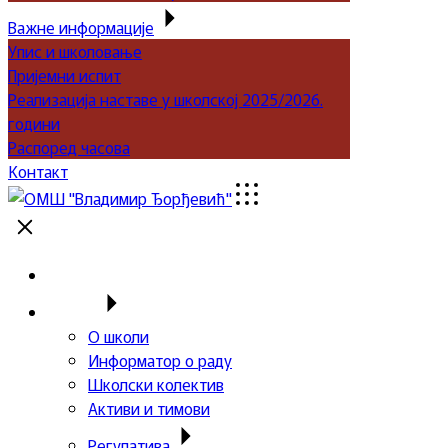
Важне информације
Упис и школовање
Пријемни испит
Реализација наставе у школској 2025/2026.
години
Распоред часова
Контакт
Почетна
Школа
О школи
Информатор о раду
Школски колектив
Активи и тимови
Регулатива