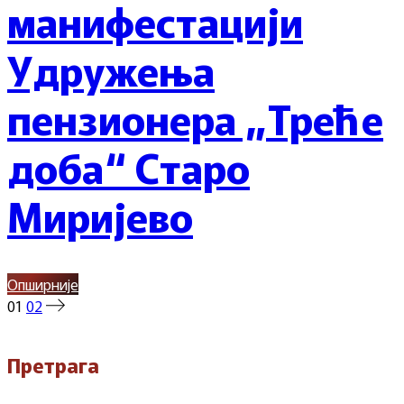
манифестацији
Удружења
пензионера „Треће
доба“ Старо
Миријево
Опширније
Пагинација
01
02
чланака
Претрага