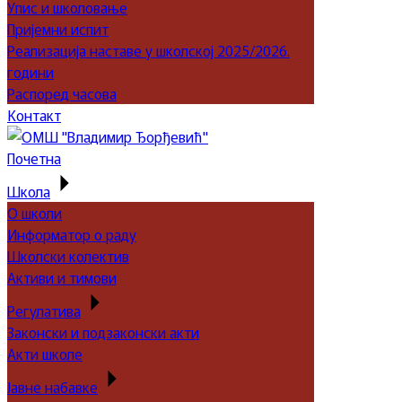
Упис и школовање
Пријемни испит
Реализација наставе у школској 2025/2026.
години
Распоред часова
Контакт
Почетна
Школа
О школи
Информатор о раду
Школски колектив
Активи и тимови
Регулатива
Законски и подзаконски акти
Акти школе
Јавне набавке