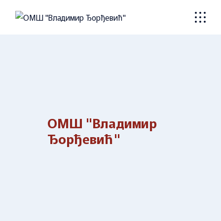
Skip
to
the
content
ОМШ "Владимир
Ђорђевић"