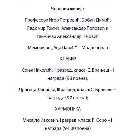
Чланови жирија:
Професори Игор Петровић, Бобан Димић,
Радомир Томић, Александар Поповић и
такмичар Александар Пејовић
Меморијал „Аца Панић“ – Младеновац
КЛАВИР
Соња Николић, III разред, класа: С. Врањеш – I
награда (98 поена);
Драгица Лалицки, III разред, класа: С. Врањеш – I
награда (97 поена);
ХАРМОНИКА
Михајло Ивковић, I разред, класа: Р. Соро – I
награда (94.00 поена)