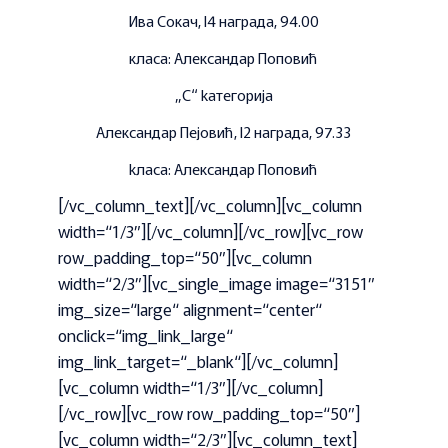
Ива Сокач, I4 награда, 94.00
класа: Александар Поповић
„С“ kатегорија
Александар Пејовић, I2 награда, 97.33
kласа: Aлександар Поповић
[/vc_column_text][/vc_column][vc_column
width=“1/3″][/vc_column][/vc_row][vc_row
row_padding_top=“50″][vc_column
width=“2/3″][vc_single_image image=“3151″
img_size=“large“ alignment=“center“
onclick=“img_link_large“
img_link_target=“_blank“][/vc_column]
[vc_column width=“1/3″][/vc_column]
[/vc_row][vc_row row_padding_top=“50″]
[vc_column width=“2/3″][vc_column_text]