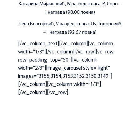
Катарина Мијаиловић, IV разред, класа: Р. Соро –
I награда (98.00 поена)
Лена Благојевић, V разред, класа: Љ. Тодоровић
– I награда (92.67 поена)
[/vc_column_text][/vc_column][vc_column
width=“1/3″][/vc_column][/vc_row][vc_row
row_padding_top=“50″][vc_column
width=“2/3″][image_carousel style=“light“
images=“3155,3154,3153,3152,3150,3149″]
[/vc_column][vc_column width=“1/3″]
[/vc_column][/vc_row]