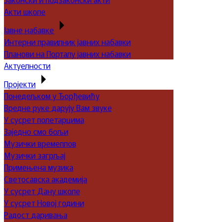
Акти школе
Јавне набавке
Интерни правилник јавних набавки
Планови на Порталу јавних набавки
Актуелности
Пројекти
Понедељком у Ђорђевићу
Вредне руке дарују Вам звуке
У сусрет полетарцима
Заједно смо бољи
Музички времеплов
Музички загрљај
Примењена музика
Светосавска академија
У сусрет Дану школе
У сусрет Новој години
Радост даривања