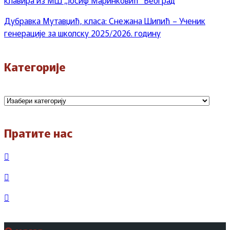
клавира из МШ „Јосиф Маринковић“ Београд
Дубравка Мутавџић, класа: Снежана Шипић – Ученик
генерације за школску 2025/2026. годину
Категорије
Категорије
Пратите нас