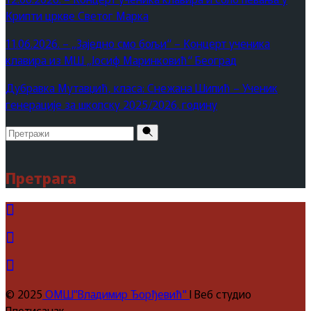
Крипти цркве Светог Марка
11.06.2026. – „Заједно смо бољи“ – Концерт ученика
клавира из МШ „Јосиф Маринковић“ Београд
Дубравка Мутавџић, класа: Снежана Шипић – Ученик
генерације за школску 2025/2026. годину
Pretraži
za:
Претрага
© 2025
ОМШ"Владимир Ђорђевић"
I Веб студио
Плетисанак