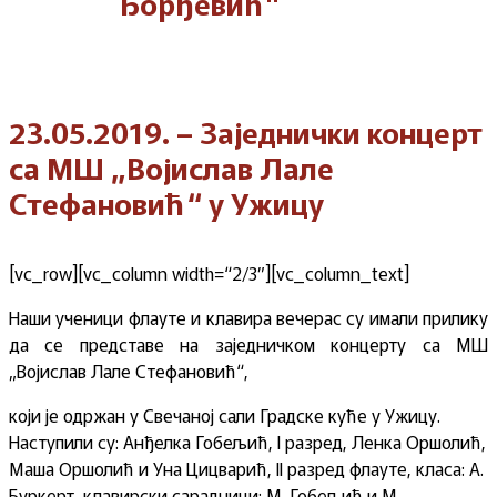
Ђорђевић"
23.05.2019. – Заједнички концерт
са МШ „Војислав Лале
Стефановић“ у Ужицу
[vc_row][vc_column width=“2/3″][vc_column_text]
Наши ученици флауте и клавира вечерас су имали прилику
да се представе на заједничком концерту са МШ
„Војислав Лале Стефановић“,
који је одржан у Свечаној сали Градске куће у Ужицу.
Наступили су: Анђелка Гобељић, I разред, Ленка Оршолић,
Маша Оршолић и Уна Цицварић, II разред флауте, класа: А.
Буркерт, клавирски сарадници: М. Гобељић и М.