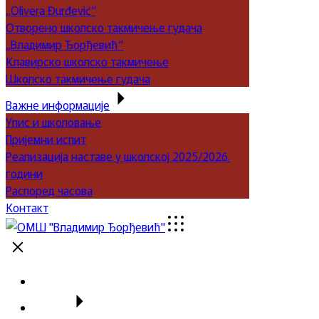
„Olivera Đurđević“
Отворено школско такмичење гудача
„Владимир Ђорђевић“
Клавирско школско такмичење
Школско такмичење гудача
Важне информације
Упис и школовање
Пријемни испит
Реализација наставе у школској 2025/2026.
години
Распоред часова
Контакт
Почетна
Школа