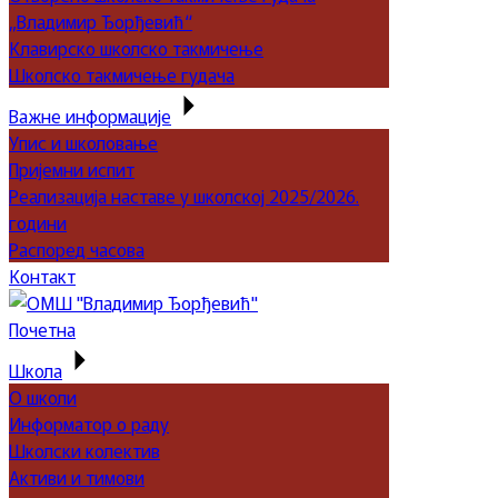
„Владимир Ђорђевић“
Клавирско школско такмичење
Школско такмичење гудача
Важне информације
Упис и школовање
Пријемни испит
Реализација наставе у школској 2025/2026.
години
Распоред часова
Контакт
Почетна
Школа
О школи
Информатор о раду
Школски колектив
Активи и тимови