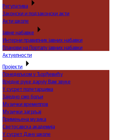
Регулатива
Законски и подзаконски акти
Акти школе
Јавне набавке
Интерни правилник јавних набавки
Планови на Порталу јавних набавки
Актуелности
Пројекти
Понедељком у Ђорђевићу
Вредне руке дарују Вам звуке
У сусрет полетарцима
Заједно смо бољи
Музички времеплов
Музички загрљај
Примењена музика
Светосавска академија
У сусрет Дану школе