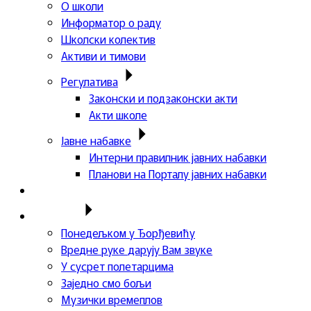
О школи
Информатор о раду
Школски колектив
Активи и тимови
Регулатива
Законски и подзаконски акти
Акти школе
Јавне набавке
Интерни правилник јавних набавки
Планови на Порталу јавних набавки
Актуелности
Пројекти
Понедељком у Ђорђевићу
Вредне руке дарују Вам звуке
У сусрет полетарцима
Заједно смо бољи
Музички времеплов