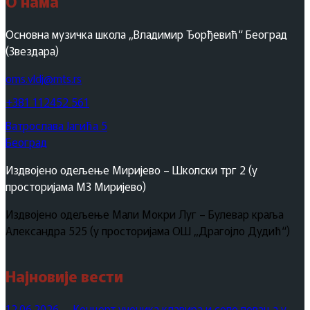
О нама
Основна музичка школа „Владимир Ђорђевић“ Београд
(Звездара)
oms.vldj@mts.rs
+381 112452 561
Ватрослава Јагића 5
Београд
Издвојено одељење Миријево – Школски трг 2 (у
просторијама МЗ Миријево)
Издвојено одељење Мали Мокри Луг – Булевар краља
Александра 525 (у просторијама ОШ „Драгојло Дудић“)
Најновије вести
12.06.2026. – Концерт ученика клавира и соло певања у