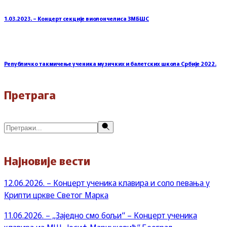
1.03.2023. – Концерт секције виолончелиса ЗМБШС
Републичко такмичење ученика музичких и балетских школа Србије 2022.
Претрага
Претражи
Најновије вести
12.06.2026. – Концерт ученика клавира и соло певања у
Крипти цркве Светог Марка
11.06.2026. – „Заједно смо бољи“ – Концерт ученика