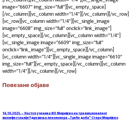
image=“6607″ img_size=“full“][vc_empty_space]
[/vc_column][vc_column width=“1/4″][/vc_column][/vc_row]
[vc_row][vc_column width=“1/4″][vc_single_image
image=“6608″ img_size=“full“ onclick=“link_image“]
[vc_empty_space][/vc_column][vc_column width=“1/4″]
[vc_single_image image=“6609″ img_size=“full“
onclick=“link_image“][vc_empty_space][/vc_column]
[vc_column width=“1/4″][vc_single_image image=“6610″
img_size=“full“][vc_empty_space][/vc_column][vc_column
width=“1/4″][/vc_column][/vc_row]
Повезане објаве
16.10.2025. – Наступ ученика ИО Миријево на традиционалној
манифестацији Удружења пензионера „Треће доба“ Старо Миријево