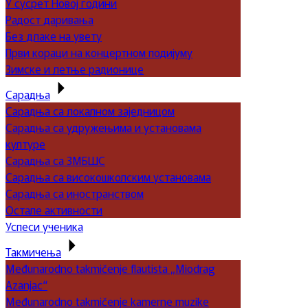
У сусрет Новој години
Радост даривања
Без длаке на увету
Први кораци на концертном подијуму
Зимске и летње радионице
Сарадња
Сарадња са локалном заједницом
Сарадња са удружењима и установама
културе
Сарадња са ЗМБШС
Сарадња са високошколским установама
Сарадња са иностранством
Остале активности
Успеси ученика
Такмичења
Međunarodno takmičenje flautista „Miodrag
Azanjac“
Međunarodno takmičenje kamerne muzike