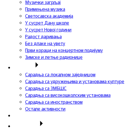
Музички загрљај
Примењена музика
Светосавска академија
У сусрет Дану школе
У сусрет Новој години
Радост даривања
Без длаке на увету
Први кораци на концертном подијуму
Зимске и летње радионице
Сарадња
Сарадња са локалном заједницом
Сарадња са удружењима и установама културе
Сарадња са ЗМБШС
Сарадња са високошколским установама
Сарадња са иностранством
Остале активности
Успеси ученика
Такмичења