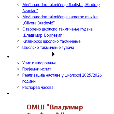
Međunarodno takmičenje flautista „Miodrag
Azanjac“
Međunarodno takmičenje kamerne muzike
„Olivera Đurđević“
Отворено школско такмичење гудача
„Владимир Ђорђевић“
Клавирско школско такмичење
Школско такмичење гудача
Важне информације
Упис и школовање
Пријемни испит
Реализација наставе у школској 2025/2026.
години
Распоред часова
Контакт
ОМШ "Владимир