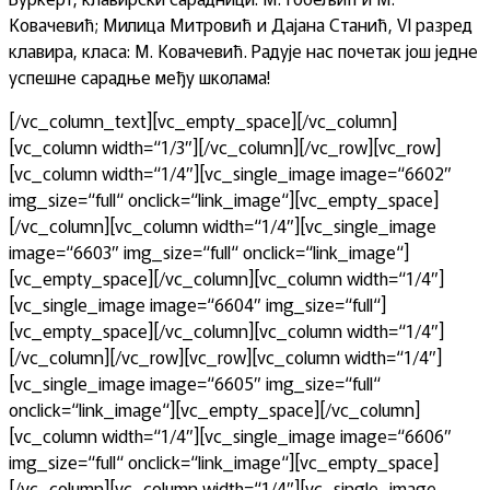
Ковачевић; Милица Митровић и Дајана Станић, VI разред
клавира, класа: М. Ковачевић. Радује нас почетак још једне
успешне сарадње међу школама!
[/vc_column_text][vc_empty_space][/vc_column]
[vc_column width=“1/3″][/vc_column][/vc_row][vc_row]
[vc_column width=“1/4″][vc_single_image image=“6602″
img_size=“full“ onclick=“link_image“][vc_empty_space]
[/vc_column][vc_column width=“1/4″][vc_single_image
image=“6603″ img_size=“full“ onclick=“link_image“]
[vc_empty_space][/vc_column][vc_column width=“1/4″]
[vc_single_image image=“6604″ img_size=“full“]
[vc_empty_space][/vc_column][vc_column width=“1/4″]
[/vc_column][/vc_row][vc_row][vc_column width=“1/4″]
[vc_single_image image=“6605″ img_size=“full“
onclick=“link_image“][vc_empty_space][/vc_column]
[vc_column width=“1/4″][vc_single_image image=“6606″
img_size=“full“ onclick=“link_image“][vc_empty_space]
[/vc_column][vc_column width=“1/4″][vc_single_image