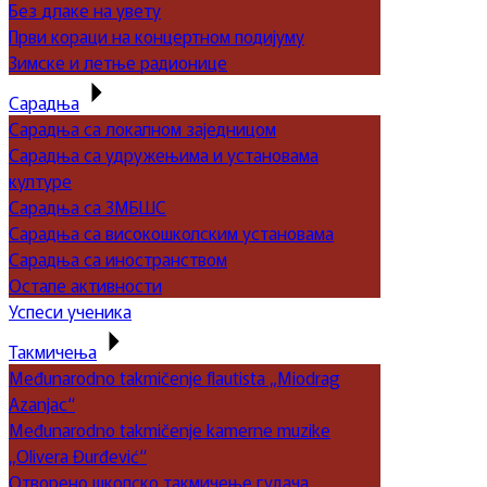
Без длаке на увету
Први кораци на концертном подијуму
Зимске и летње радионице
Сарадња
Сарадња са локалном заједницом
Сарадња са удружењима и установама
културе
Сарадња са ЗМБШС
Сарадња са високошколским установама
Сарадња са иностранством
Остале активности
Успеси ученика
Такмичења
Međunarodno takmičenje flautista „Miodrag
Azanjac“
Međunarodno takmičenje kamerne muzike
„Olivera Đurđević“
Отворено школско такмичење гудача