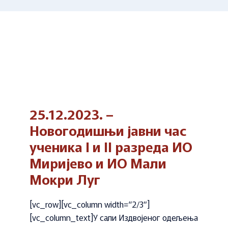
25.12.2023. –
Новогодишњи јавни час
ученика I и II разреда ИО
Миријево и ИО Мали
Мокри Луг
[vc_row][vc_column width=“2/3″]
[vc_column_text]У сали Издвојеног одељења