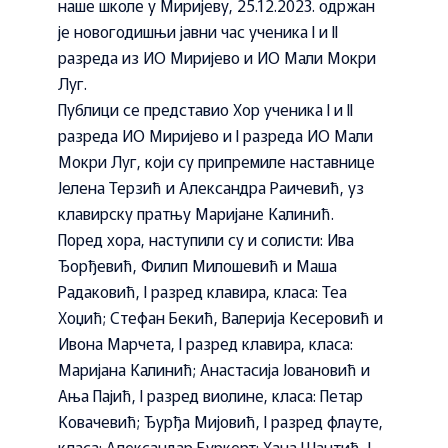
наше школе у Миријеву, 25.12.2023. одржан
је новогодишњи јавни час ученика I и II
разреда из ИО Миријево и ИО Мали Мокри
Луг.
Публици се представио Хор ученика I и II
разреда ИО Миријево и I разреда ИО Мали
Мокри Луг, који су припремиле наставнице
Јелена Терзић и Александра Раичевић, уз
клавирску пратњу Маријане Калинић.
Поред хора, наступили су и солисти: Ива
Ђорђевић, Филип Милошевић и Маша
Радаковић, I разред клавира, класа: Теа
Хоџић; Стефан Бекић, Валерија Кесеровић и
Ивона Марчета, I разред клавира, класа:
Маријана Калинић; Анастасија Јовановић и
Ања Пајић, I разред виолине, класа: Петар
Ковачевић; Ђурђа Мијовић, I разред флауте,
класа: Александар Буркерт; Хана Шантић, I