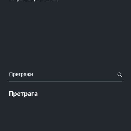
Pretraži
za:
Претрага