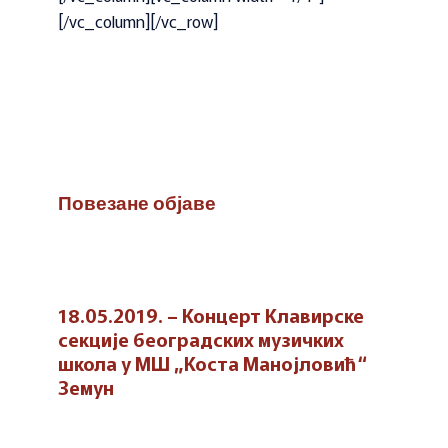
[/vc_column][/vc_row]
Повезане објаве
18.05.2019. – Концерт Клавирске
секције београдских музичких
школа у МШ „Коста Манојловић“
Земун