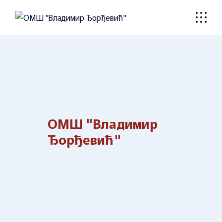
Skip
to
the
content
ОМШ "Владимир
Ђорђевић"