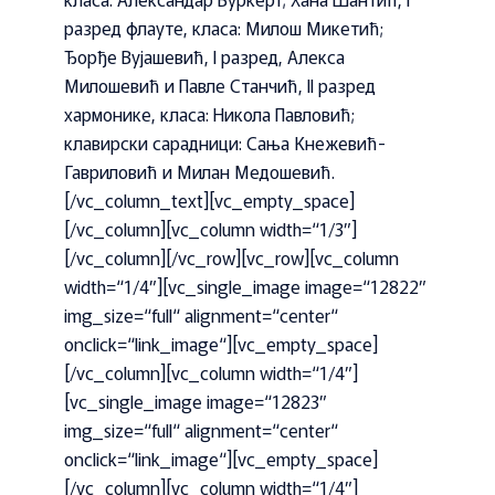
разред флауте, класа: Милош Микетић;
Ђорђе Вујашевић, I разред, Алекса
Милошевић и Павле Станчић, II разред
хармонике, класа: Никола Павловић;
клавирски сарадници: Сања Кнежевић-
Гавриловић и Милан Медошевић.
[/vc_column_text][vc_empty_space]
[/vc_column][vc_column width=“1/3″]
[/vc_column][/vc_row][vc_row][vc_column
width=“1/4″][vc_single_image image=“12822″
img_size=“full“ alignment=“center“
onclick=“link_image“][vc_empty_space]
[/vc_column][vc_column width=“1/4″]
[vc_single_image image=“12823″
img_size=“full“ alignment=“center“
onclick=“link_image“][vc_empty_space]
[/vc_column][vc_column width=“1/4″]