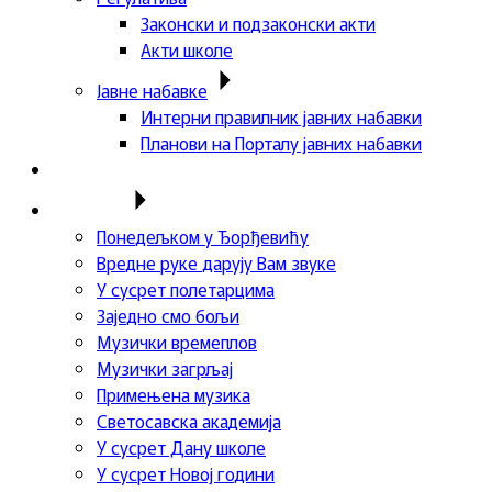
Законски и подзаконски акти
Акти школе
Јавне набавке
Интерни правилник јавних набавки
Планови на Порталу јавних набавки
Актуелности
Пројекти
Понедељком у Ђорђевићу
Вредне руке дарују Вам звуке
У сусрет полетарцима
Заједно смо бољи
Музички времеплов
Музички загрљај
Примењена музика
Светосавска академија
У сусрет Дану школе
У сусрет Новој години