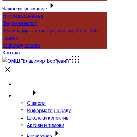
Важне информације
Упис и школовање
Пријемни испит
Реализација наставе у школској 2025/2026.
години
Распоред часова
Контакт
Почетна
Школа
О школи
Информатор о раду
Школски колектив
Активи и тимови
Регулатива