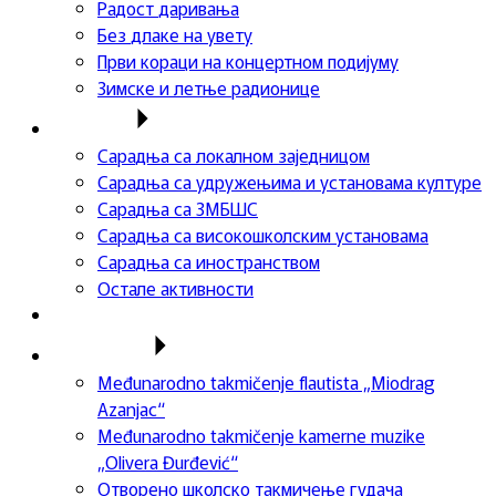
Радост даривања
Без длаке на увету
Први кораци на концертном подијуму
Зимске и летње радионице
Сарадња
Сарадња са локалном заједницом
Сарадња са удружењима и установама културе
Сарадња са ЗМБШС
Сарадња са високошколским установама
Сарадња са иностранством
Остале активности
Успеси ученика
Такмичења
Međunarodno takmičenje flautista „Miodrag
Azanjac“
Međunarodno takmičenje kamerne muzike
„Olivera Đurđević“
Отворено школско такмичење гудача