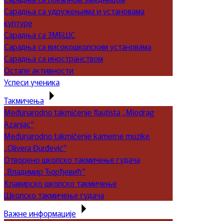
Сарадња са удружењима и установама
културе
Сарадња са ЗМБШС
Сарадња са високошколским установама
Сарадња са иностранством
Остале активности
Успеси ученика
Такмичења
Međunarodno takmičenje flautista „Miodrag
Azanjac“
Međunarodno takmičenje kamerne muzike
„Olivera Đurđević“
Отворено школско такмичење гудача
„Владимир Ђорђевић“
Клавирско школско такмичење
Школско такмичење гудача
Важне информације