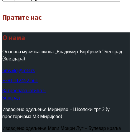
Пратите нас
О нама
Основна музичка школа „Владимир Ђорђевић“ Београд
(Звездара)
oms.vldj@mts.rs
+381 112452 561
Ватрослава Јагића 5
Београд
Издвојено одељење Миријево – Школски трг 2 (у
просторијама МЗ Миријево)
Издвојено одељење Мали Мокри Луг – Булевар краља