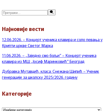
Претражи
Најновије вести
12.06.2026. – Концерт ученика клавира и соло певања у
Крипти цркве Светог Марка
11.06.2026. – „Заједно смо бољи“ – Концерт ученика
клавира из МШ „Јосиф Маринковић“ Београд
Дубравка Мутавџић, класа: Снежана Шипић – Ученик
генерације за школску 2025/2026. годину
Категорије
Категорије