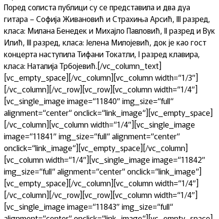
Поред солиста публици су се представила и два дуа
гитара – Софија Живановић и Страхиња Арсић, III разред,
класа: Милана Бенедек и Михајло Павловић, II разред и Вук
Илић, III разред, класа: Јелена Милојевић, док је као гост
концерта наступила Тифани Токатли, I разред клавира,
класа: Наталија Трбојевић.[/vc_column_text]
[vc_empty_space][/vc_column][vc_column width=“1/3″]
[/vc_column][/vc_row][vc_row][vc_column width=“1/4″]
[vc_single_image image=“11840″ img_size=“full“
alignment=“center“ onclick=“link_image“][vc_empty_space]
[/vc_column][vc_column width=“1/4″][vc_single_image
image=“11841″ img_size=“full“ alignment=“center“
onclick=“link_image“][vc_empty_space][/vc_column]
[vc_column width=“1/4″][vc_single_image image=“11842″
img_size=“full“ alignment=“center“ onclick=“link_image“]
[vc_empty_space][/vc_column][vc_column width=“1/4″]
[/vc_column][/vc_row][vc_row][vc_column width=“1/4″]
[vc_single_image image=“11843″ img_size=“full“
alignment=“center“ onclick=“link_image“][vc_empty_space]