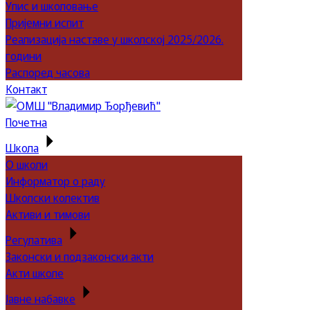
Упис и школовање
Пријемни испит
Реализација наставе у школској 2025/2026.
години
Распоред часова
Контакт
Почетна
Школа
О школи
Информатор о раду
Школски колектив
Активи и тимови
Регулатива
Законски и подзаконски акти
Акти школе
Јавне набавке