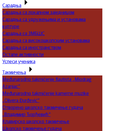
Сарадња
Сарадња са локалном заједницом
Сарадња са удружењима и установама
културе
Сарадња са ЗМБШС
Сарадња са високошколским установама
Сарадња са иностранством
Остале активности
Успеси ученика
Такмичења
Međunarodno takmičenje flautista „Miodrag
Azanjac“
Međunarodno takmičenje kamerne muzike
„Olivera Đurđević“
Отворено школско такмичење гудача
„Владимир Ђорђевић“
Клавирско школско такмичење
Школско такмичење гудача