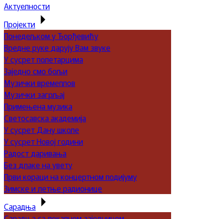
Актуелности
Пројекти
Понедељком у Ђорђевићу
Вредне руке дарују Вам звуке
У сусрет полетарцима
Заједно смо бољи
Музички времеплов
Музички загрљај
Примењена музика
Светосавска академија
У сусрет Дану школе
У сусрет Новој години
Радост даривања
Без длаке на увету
Први кораци на концертном подијуму
Зимске и летње радионице
Сарадња
Сарадња са локалном заједницом