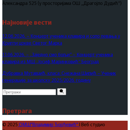
Александра 525 (у просторијама ОШ „Драгојло Дудић“)
Најновије вести
12.06.2026. – Концерт ученика клавира и соло певања у
Крипти цркве Светог Марка
11.06.2026. – „Заједно смо бољи“ – Концерт ученика
клавира из МШ „Јосиф Маринковић“ Београд
Дубравка Мутавџић, класа: Снежана Шипић – Ученик
генерације за школску 2025/2026. годину
Pretraži
za:
Претрага
© 2025
ОМШ"Владимир Ђорђевић"
I Веб студио