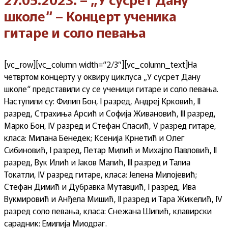
школе“ – Концерт ученика
гитаре и соло певања
[vc_row][vc_column width=“2/3″][vc_column_text]На
четвртом концерту у оквиру циклуса „У сусрет Дану
школе“ представили су се ученици гитаре и соло певања.
Наступили су: Филип Бон, I разред, Андреј Крковић, II
разред, Страхиња Арсић и Софија Живановић, III разред,
Марко Бон, IV разред и Стефан Спасић, V разред гитаре,
класа: Милана Бенедек; Ксенија Крнетић и Олег
Сибиновић, I разред, Петар Милић и Михајло Павловић, II
разред, Вук Илић и Јаков Малић, III разред и Талиа
Токатли, IV разред гитаре, класа: Јелена Милојевић;
Стефан Димић и Дубравка Мутавџић, I разред, Ива
Вукмировић и Анђела Мишић, II разред и Тара Жикелић, IV
разред соло певања, класа: Снежана Шипић, клавирски
сарадник: Емилија Миодраг.