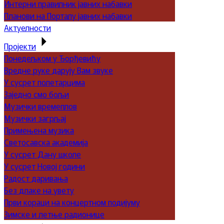
Интерни правилник јавних набавки
Планови на Порталу јавних набавки
Актуелности
Пројекти
Понедељком у Ђорђевићу
Вредне руке дарују Вам звуке
У сусрет полетарцима
Заједно смо бољи
Музички времеплов
Музички загрљај
Примењена музика
Светосавска академија
У сусрет Дану школе
У сусрет Новој години
Радост даривања
Без длаке на увету
Први кораци на концертном подијуму
Зимске и летње радионице