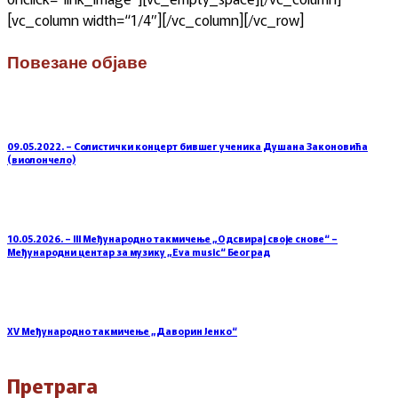
[vc_column width=“1/4″][/vc_column][/vc_row]
Повезане објаве
09.05.2022. – Солистички концерт бившег ученика Душана Законовића
(виолончело)
10.05.2026. – III Међународно такмичење „Одсвирај своје снове“ –
Међународни центар за музику „Eva music“ Београд
XV Међународно такмичење „Даворин Јенко“
Претрага