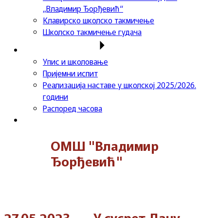
„Владимир Ђорђевић“
Клавирско школско такмичење
Школско такмичење гудача
Важне информације
Упис и школовање
Пријемни испит
Реализација наставе у школској 2025/2026.
години
Распоред часова
Контакт
ОМШ "Владимир
Ђорђевић"
27.05.2023. – „У сусрет Дану