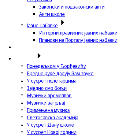
Законски и подзаконски акти
Акти школе
Јавне набавке
Интерни правилник јавних набавки
Планови на Порталу јавних набавки
Актуелности
Пројекти
Понедељком у Ђорђевићу
Вредне руке дарују Вам звуке
У сусрет полетарцима
Заједно смо бољи
Музички времеплов
Музички загрљај
Примењена музика
Светосавска академија
У сусрет Дану школе
У сусрет Новој години