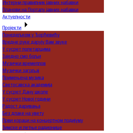
Интерни правилник јавних набавки
Планови на Порталу јавних набавки
Актуелности
Пројекти
Понедељком у Ђорђевићу
Вредне руке дарују Вам звуке
У сусрет полетарцима
Заједно смо бољи
Музички времеплов
Музички загрљај
Примењена музика
Светосавска академија
У сусрет Дану школе
У сусрет Новој години
Радост даривања
Без длаке на увету
Први кораци на концертном подијуму
Зимске и летње радионице