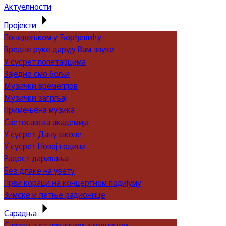
Актуелности
Пројекти
Понедељком у Ђорђевићу
Вредне руке дарују Вам звуке
У сусрет полетарцима
Заједно смо бољи
Музички времеплов
Музички загрљај
Примењена музика
Светосавска академија
У сусрет Дану школе
У сусрет Новој години
Радост даривања
Без длаке на увету
Први кораци на концертном подијуму
Зимске и летње радионице
Сарадња
Сарадња са локалном заједницом