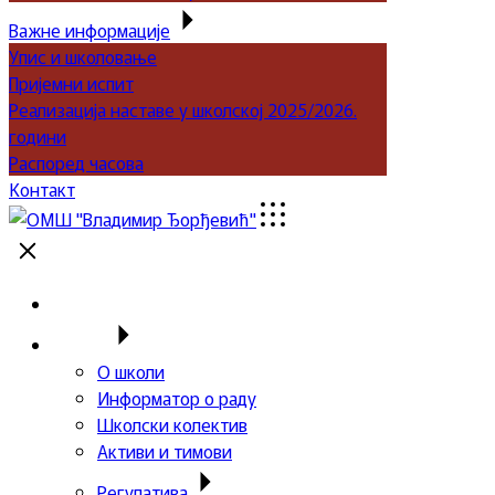
Важне информације
Упис и школовање
Пријемни испит
Реализација наставе у школској 2025/2026.
години
Распоред часова
Контакт
Почетна
Школа
О школи
Информатор о раду
Школски колектив
Активи и тимови
Регулатива