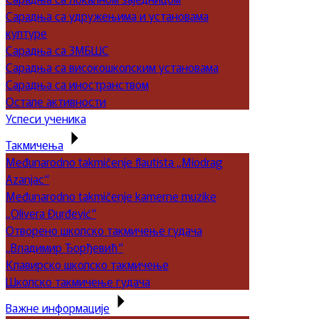
Сарадња са удружењима и установама
културе
Сарадња са ЗМБШС
Сарадња са високошколским установама
Сарадња са иностранством
Остале активности
Успеси ученика
Такмичења
Međunarodno takmičenje flautista „Miodrag
Azanjac“
Međunarodno takmičenje kamerne muzike
„Olivera Đurđević“
Отворено школско такмичење гудача
„Владимир Ђорђевић“
Клавирско школско такмичење
Школско такмичење гудача
Важне информације