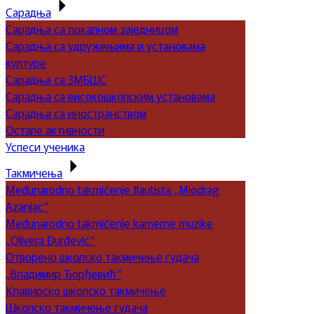
Сарадња
Сарадња са локалном заједницом
Сарадња са удружењима и установама
културе
Сарадња са ЗМБШС
Сарадња са високошколским установама
Сарадња са иностранством
Остале активности
Успеси ученика
Такмичења
Međunarodno takmičenje flautista „Miodrag
Azanjac“
Međunarodno takmičenje kamerne muzike
„Olivera Đurđević“
Отворено школско такмичење гудача
„Владимир Ђорђевић“
Клавирско школско такмичење
Школско такмичење гудача