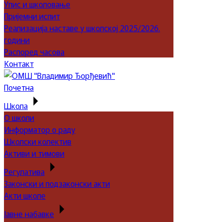
Упис и школовање
Пријемни испит
Реализација наставе у школској 2025/2026.
години
Распоред часова
Контакт
Почетна
Школа
О школи
Информатор о раду
Школски колектив
Активи и тимови
Регулатива
Законски и подзаконски акти
Акти школе
Јавне набавке