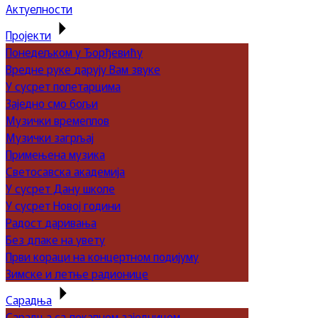
Актуелности
Пројекти
Понедељком у Ђорђевићу
Вредне руке дарују Вам звуке
У сусрет полетарцима
Заједно смо бољи
Музички времеплов
Музички загрљај
Примењена музика
Светосавска академија
У сусрет Дану школе
У сусрет Новој години
Радост даривања
Без длаке на увету
Први кораци на концертном подијуму
Зимске и летње радионице
Сарадња
Сарадња са локалном заједницом