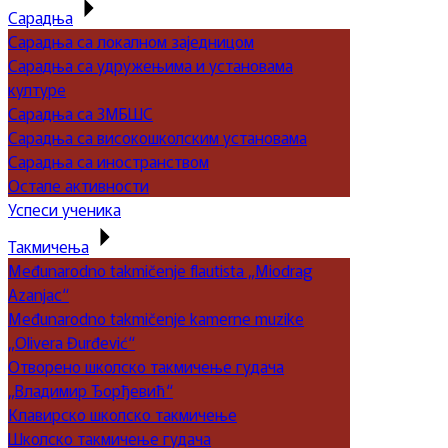
Сарадња
Сарадња са локалном заједницом
Сарадња са удружењима и установама
културе
Сарадња са ЗМБШС
Сарадња са високошколским установама
Сарадња са иностранством
Остале активности
Успеси ученика
Такмичења
Međunarodno takmičenje flautista „Miodrag
Azanjac“
Međunarodno takmičenje kamerne muzike
„Olivera Đurđević“
Отворено школско такмичење гудача
„Владимир Ђорђевић“
Клавирско школско такмичење
Школско такмичење гудача