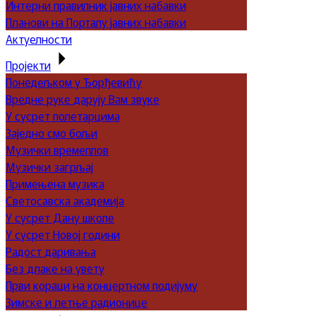
Интерни правилник јавних набавки
Планови на Порталу јавних набавки
Актуелности
Пројекти
Понедељком у Ђорђевићу
Вредне руке дарују Вам звуке
У сусрет полетарцима
Заједно смо бољи
Музички времеплов
Музички загрљај
Примењена музика
Светосавска академија
У сусрет Дану школе
У сусрет Новој години
Радост даривања
Без длаке на увету
Први кораци на концертном подијуму
Зимске и летње радионице