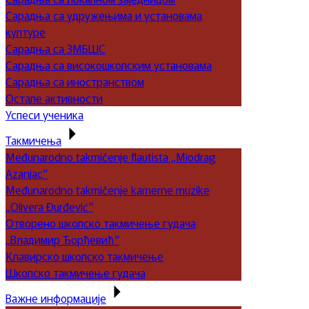
Сарадња са удружењима и установама
културе
Сарадња са ЗМБШС
Сарадња са високошколским установама
Сарадња са иностранством
Остале активности
Успеси ученика
Такмичења
Međunarodno takmičenje flautista „Miodrag
Azanjac“
Međunarodno takmičenje kamerne muzike
„Olivera Đurđević“
Отворено школско такмичење гудача
„Владимир Ђорђевић“
Клавирско школско такмичење
Школско такмичење гудача
Важне информације