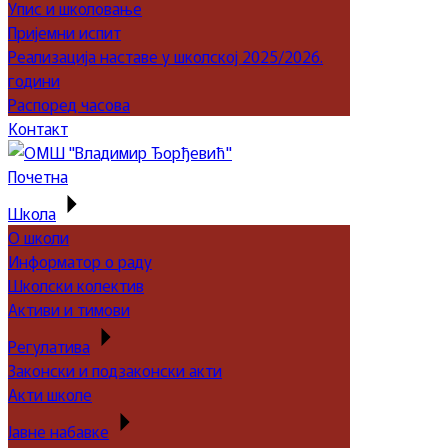
Упис и школовање
Пријемни испит
Реализација наставе у школској 2025/2026.
години
Распоред часова
Контакт
Почетна
Школа
О школи
Информатор о раду
Школски колектив
Активи и тимови
Регулатива
Законски и подзаконски акти
Акти школе
Јавне набавке