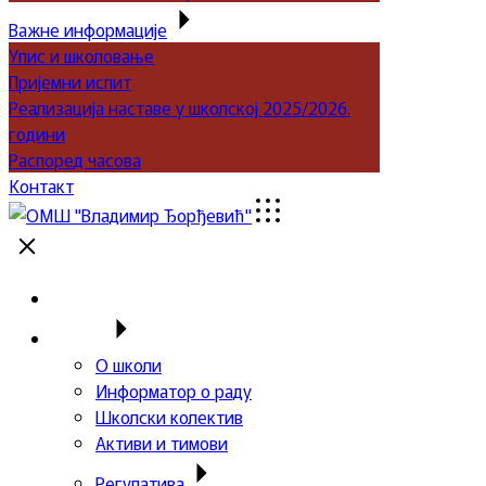
Важне информације
Упис и школовање
Пријемни испит
Реализација наставе у школској 2025/2026.
години
Распоред часова
Контакт
Почетна
Школа
О школи
Информатор о раду
Школски колектив
Активи и тимови
Регулатива