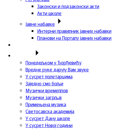
Законски и подзаконски акти
Акти школе
Јавне набавке
Интерни правилник јавних набавки
Планови на Порталу јавних набавки
Актуелности
Пројекти
Понедељком у Ђорђевићу
Вредне руке дарују Вам звуке
У сусрет полетарцима
Заједно смо бољи
Музички времеплов
Музички загрљај
Примењена музика
Светосавска академија
У сусрет Дану школе
У сусрет Новој години