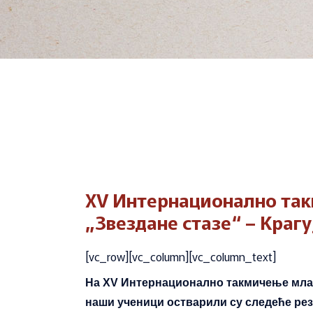
XV Интернационалнo та
„Звездане стазе“ – Крагу
[vc_row][vc_column][vc_column_text]
На XV Интернационалнo такмичење млад
наши ученици остварили су следеће рез