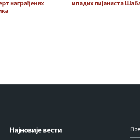
ерт награђених
младих пијаниста Шаб
ика
Pret
Најновије вести
za: