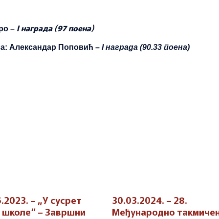
I награда
(97
поена)
ро –
са
:
Александар Поповић –
I награда
(9
0
.33
поена)
.2023. – „У сусрет
30.03.2024. – 28.
 школе“ – Завршни
Међународно такмиче