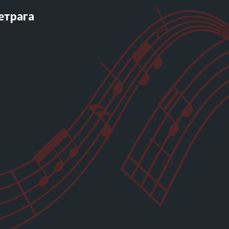
етрага