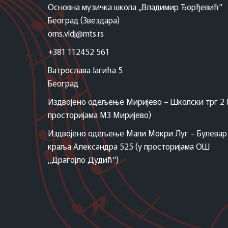
Основна музичка школа „Владимир Ђорђевић“
Београд (Звездара)
oms.vldj@mts.rs
+381 112452 561
Ватрослава Јагића 5
Београд
Издвојено одељење Миријево – Школски трг 2 
просторијама МЗ Миријево)
Издвојено одељење Мали Мокри Луг – Булевар
краља Александра 525 (у просторијама ОШ
„Драгојло Дудић“)