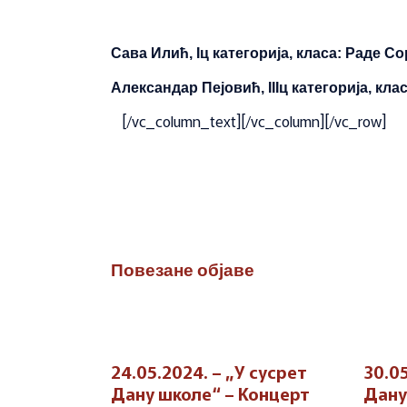
Сава Илић,
Iц
категорија, класа
:
Раде Со
Алексан
дар
Пејовић,
IIIц
категорија, кла
[/vc_column_text][/vc_column][/vc_row]
Повезане објаве
24.05.2024. – „У сусрет
30.05
Дану школе“ – Концерт
Дану