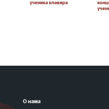
ученика клавира
конц
учен
О нама