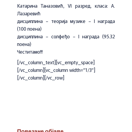
Катарина Таназовић, VI разред, класа: А.
Лазаревић
дисциплина – теорија музике – I награда
(100 поена)
дисциплина – солфеђо – I награда (95.32
поена)
Честитамо!!!
[/vc_column_text][vc_empty_space]
[/vc_column][vc_column width=“1/3″]
[/vc_column][/vc_row]
Повезане објаве