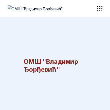
Skip
to
the
content
ОМШ "Владимир
Ђорђевић"