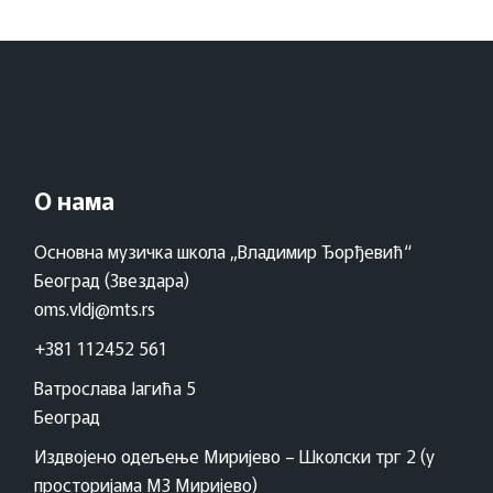
О нама
Основна музичка школа „Владимир Ђорђевић“
Београд (Звездара)
oms.vldj@mts.rs
+381 112452 561
Ватрослава Јагића 5
Београд
Издвојено одељење Миријево – Школски трг 2 (у
просторијама МЗ Миријево)