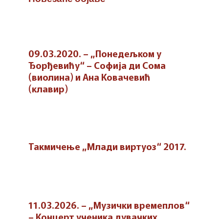
09.03.2020. – „Понедељком у
Ђорђевићу“ – Софија ди Сома
(виолина) и Ана Ковачевић
(клавир)
Такмичење „Млади виртуоз“ 2017.
11.03.2026. – „Музички времеплов“
– Концерт ученика дувачких