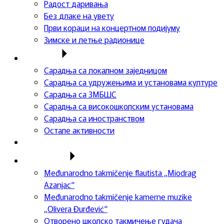
Радост даривања
Без длаке на увету
Први кораци на концертном подијуму
Зимске и летње радионице
Сарадња
Сарадња са локалном заједницом
Сарадња са удружењима и установама културе
Сарадња са ЗМБШС
Сарадња са високошколским установама
Сарадња са иностранством
Остале активности
Успеси ученика
Такмичења
Međunarodno takmičenje flautista „Miodrag
Azanjac“
Međunarodno takmičenje kamerne muzike
„Olivera Đurđević“
Отворено школско такмичење гудача