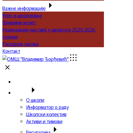
Важне информације
Упис и школовање
Пријемни испит
Реализација наставе у школској 2025/2026.
години
Распоред часова
Контакт
Почетна
Школа
О школи
Информатор о раду
Школски колектив
Активи и тимови
Регулатива