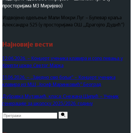
просторијама МЗ Миријево)
Издвојено одељење Мали Мокри Луг – Булевар краља
Александра 525 (у просторијама ОШ „Драгојло Дудић“)
Најновије вести
12.06.2026. – Концерт ученика клавира и соло певања у
Крипти цркве Светог Марка
11.06.2026. – „Заједно смо бољи“ – Концерт ученика
клавира из МШ „Јосиф Маринковић“ Београд
Дубравка Мутавџић, класа: Снежана Шипић – Ученик
генерације за школску 2025/2026. годину
Pretraži
za: