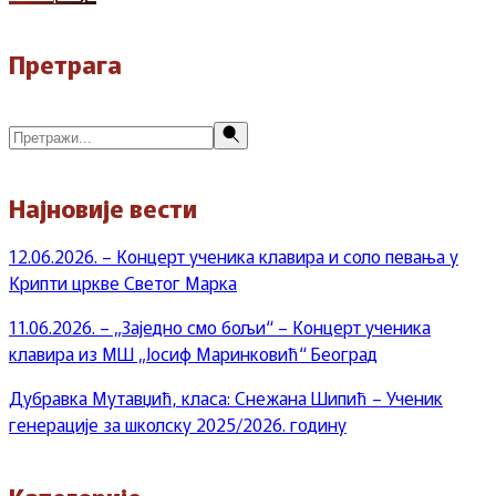
Претрага
Претражи
Најновије вести
12.06.2026. – Концерт ученика клавира и соло певања у
Крипти цркве Светог Марка
11.06.2026. – „Заједно смо бољи“ – Концерт ученика
клавира из МШ „Јосиф Маринковић“ Београд
Дубравка Мутавџић, класа: Снежана Шипић – Ученик
генерације за школску 2025/2026. годину