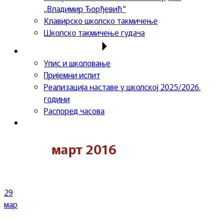
„Владимир Ђорђевић“
Клавирско школско такмичење
Школско такмичење гудача
Важне информације
Упис и школовање
Пријемни испит
Реализација наставе у школској 2025/2026.
години
Распоред часова
Контакт
март 2016
29
мар