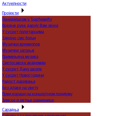
Актуелности
Пројекти
Понедељком у Ђорђевићу
Вредне руке дарују Вам звуке
У сусрет полетарцима
Заједно смо бољи
Музички времеплов
Музички загрљај
Примењена музика
Светосавска академија
У сусрет Дану школе
У сусрет Новој години
Радост даривања
Без длаке на увету
Први кораци на концертном подијуму
Зимске и летње радионице
Сарадња
Сарадња са локалном заједницом