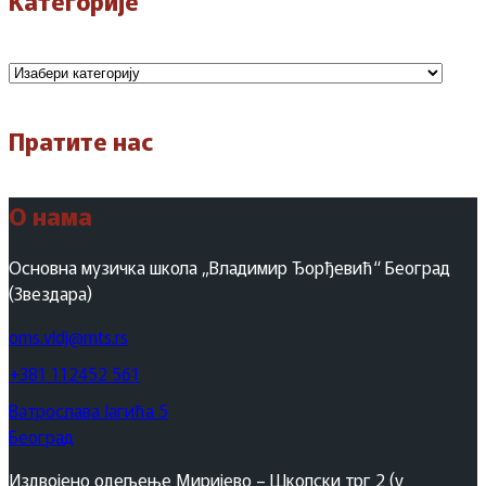
Категорије
Категорије
Пратите нас
О нама
Основна музичка школа „Владимир Ђорђевић“ Београд
(Звездара)
oms.vldj@mts.rs
+381 112452 561
Ватрослава Јагића 5
Београд
Издвојено одељење Миријево – Школски трг 2 (у