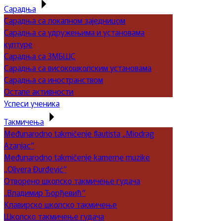
Сарадња
Сарадња са локалном заједницом
Сарадња са удружењима и установама
културе
Сарадња са ЗМБШС
Сарадња са високошколским установама
Сарадња са иностранством
Остале активности
Успеси ученика
Такмичења
Međunarodno takmičenje flautista „Miodrag
Azanjac“
Međunarodno takmičenje kamerne muzike
„Olivera Đurđević“
Отворено школско такмичење гудача
„Владимир Ђорђевић“
Клавирско школско такмичење
Школско такмичење гудача