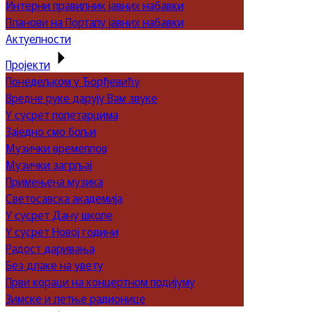
Интерни правилник јавних набавки
Планови на Порталу јавних набавки
Актуелности
Пројекти
Понедељком у Ђорђевићу
Вредне руке дарују Вам звуке
У сусрет полетарцима
Заједно смо бољи
Музички времеплов
Музички загрљај
Примењена музика
Светосавска академија
У сусрет Дану школе
У сусрет Новој години
Радост даривања
Без длаке на увету
Први кораци на концертном подијуму
Зимске и летње радионице