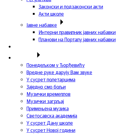
Законски и подзаконски акти
Акти школе
Јавне набавке
Интерни правилник јавних набавки
Планови на Порталу јавних набавки
Актуелности
Пројекти
Понедељком у Ђорђевићу
Вредне руке дарују Вам звуке
У сусрет полетарцима
Заједно смо бољи
Музички времеплов
Музички загрљај
Примењена музика
Светосавска академија
У сусрет Дану школе
У сусрет Новој години