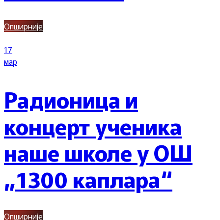
Опширније
17
мар
Радионица и
концерт ученика
наше школе у ОШ
„1300 каплара“
Опширније