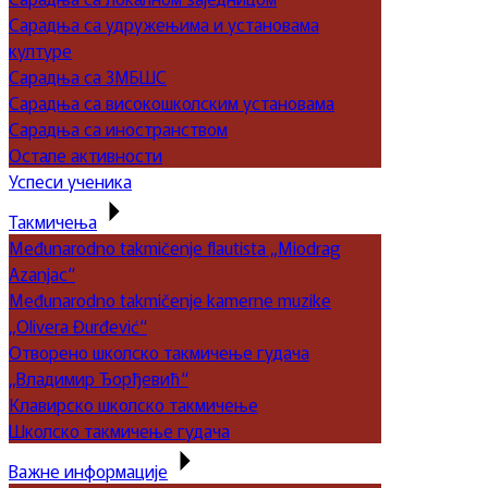
Сарадња са удружењима и установама
културе
Сарадња са ЗМБШС
Сарадња са високошколским установама
Сарадња са иностранством
Остале активности
Успеси ученика
Такмичења
Međunarodno takmičenje flautista „Miodrag
Azanjac“
Međunarodno takmičenje kamerne muzike
„Olivera Đurđević“
Отворено школско такмичење гудача
„Владимир Ђорђевић“
Клавирско школско такмичење
Школско такмичење гудача
Важне информације