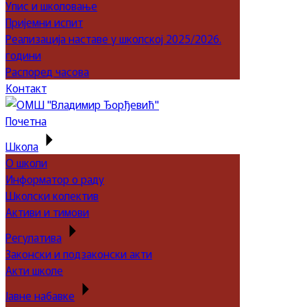
Упис и школовање
Пријемни испит
Реализација наставе у школској 2025/2026.
години
Распоред часова
Контакт
Почетна
Школа
О школи
Информатор о раду
Школски колектив
Активи и тимови
Регулатива
Законски и подзаконски акти
Акти школе
Јавне набавке