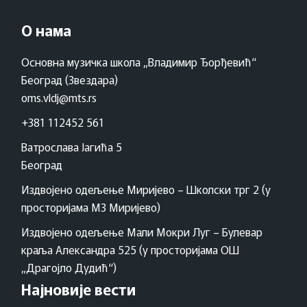
О нама
Основна музичка школа „Владимир Ђорђевић“
Београд (Звездара)
oms.vldj@mts.rs
+381 112452 561
Ватрослава Јагића 5
Београд
Издвојено одељење Миријево – Школски трг 2 (у
просторијама МЗ Миријево)
Издвојено одељење Мали Мокри Луг – Булевар
краља Александра 525 (у просторијама ОШ
„Драгојло Дудић“)
Најновије вести