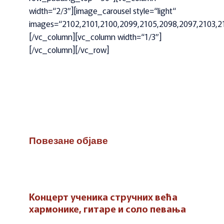
width=“2/3″][image_carousel style=“light“
images=“2102,2101,2100,2099,2105,2098,2097,2103,2
[/vc_column][vc_column width=“1/3″]
[/vc_column][/vc_row]
Повезане објаве
Концерт ученика стручних већа
хармонике, гитаре и соло певања