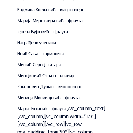
Радмила Кнежевић – виолончело
Марија Милосављевић – флаута
Јелена Вујновић – флаута
Награђени ученици:
Илић Сава – хармоника
Мишић Сергеј- гитара
Милојковић Огњен – клавир
Законовић Душан – виолончело
Милица Миливојевић – флаута
[/vc_column_text]
Марко Бојанић – флаута
[/vc_column][vc_column width=“1/3″]
[/vc_column][/vc_row][vc_row
row_padding_top=“50″][vc_column