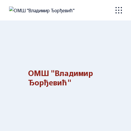
Skip
to
the
content
ОМШ "Владимир
Ђорђевић"