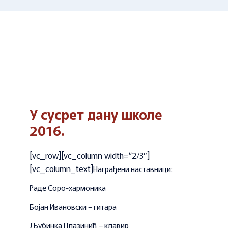
У сусрет дану школе
2016.
[vc_row][vc_column width=“2/3″]
[vc_column_text]
Награђени наставници:
Раде Соро-хармоника
Бојан Ивановски – гитара
Љубинка Плазинић – клавир